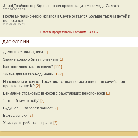
&quot;Трабзонспор&quot; провел презентацию Мохамеда Салаха
2026-08-06 22:27
После миграционного кризиса в Сеуте остается больше тысячи детей и
подростков
2026-08-06 22:11
Новости предоставлены Порталом FOR.KG
ДИСКУССИИ
Домашние помощники
[1]
Звание должно быть почетным
[1]
Как пожаловаться на врача?
[111]
Жилье для матери-одиночки
[187]
На вопросы отвечает Государственная регистрационная служба при
правительстве КР
[2]
Взимание страховых взносов с работающих пенсионеров
[1]
“…я — ближе к небу”
[2]
Будущее — за “open source”
[2]
Бал за успехи
[2]
Хочу сдать ребенка в приют
[2]