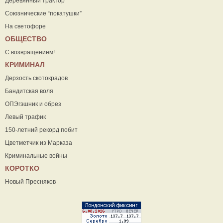
Деревянный трактор
Союзнические “покатушки”
На светофоре
ОБЩЕСТВО
С возвращением!
КРИМИНАЛ
Дерзость скотокрадов
Бандитская воля
ОПЭгэшник и обрез
Левый трафик
150-летний рекорд побит
Цветметчик из Марказа
Криминальные войны
КОРОТКО
Новый Пресняков