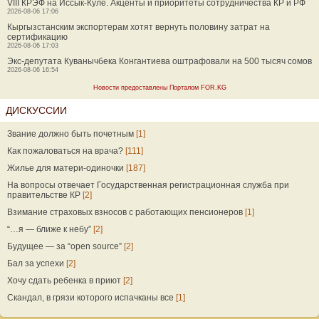
VIII КРЭФ на Иссык-Куле. Акценты и приоритеты сотрудничества КР и РФ
2026-08-06 17:06
Кыргызстанским экспортерам хотят вернуть половину затрат на
сертификацию
2026-08-06 17:03
Экс-депутата Куванычбека Конгантиева оштрафовали на 500 тысяч сомов
2026-08-06 16:54
Новости предоставлены Порталом FOR.KG
ДИСКУССИИ
Звание должно быть почетным
[1]
Как пожаловаться на врача?
[111]
Жилье для матери-одиночки
[187]
На вопросы отвечает Государственная регистрационная служба при
правительстве КР
[2]
Взимание страховых взносов с работающих пенсионеров
[1]
“…я — ближе к небу”
[2]
Будущее — за “open source”
[2]
Бал за успехи
[2]
Хочу сдать ребенка в приют
[2]
Скандал, в грязи которого испачканы все
[1]