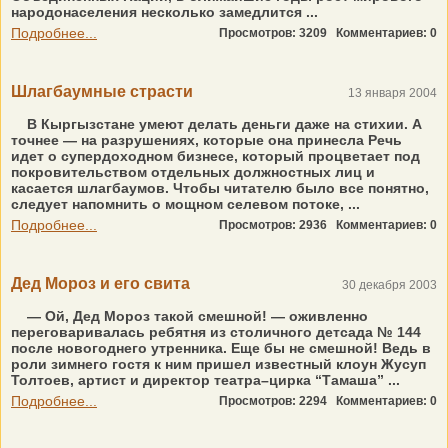
народонаселения несколько замедлится ...
Подробнее...
Просмотров: 3209
Комментариев: 0
Шлагбаумные страсти
13 января 2004
В Кыргызстане умеют делать деньги даже на стихии. А
точнее — на разрушениях, которые она принесла Речь
идет о супердоходном бизнесе, который процветает под
покровительством отдельных должностных лиц и
касается шлагбаумов. Чтобы читателю было все понятно,
следует напомнить о мощном селевом потоке, ...
Подробнее...
Просмотров: 2936
Комментариев: 0
Дед Мороз и его свита
30 декабря 2003
— Ой, Дед Мороз такой смешной! — оживленно
переговаривалась ребятня из столичного детсада № 144
после новогоднего утренника. Еще бы не смешной! Ведь в
роли зимнего гостя к ним пришел известный клоун Жусуп
Толтоев, артист и директор театра–цирка “Тамаша” ...
Подробнее...
Просмотров: 2294
Комментариев: 0