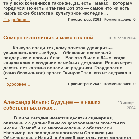
то у всех кочевников такое же. Да, есть “Манас”, которым
гордимся. Но есть и тайган! Вот это — самое что ни есть
кыргызское богатство, культурное наследие ...
Подробнее...
Просмотров: 3261
Комментариев: 0
Семеро счастливых и мама с папой
16 января 2004
…Конкурс среди тех, кому хочется удочерить–
усыновить кого–нибудь… Обещание всемерной
поддержки и прочих благ… Все это было в 94–м, когда
кинули клич о создании семейных детдомов. Ровно через
десять лет картина совсем не радужная. Государство
(само бессильное) просто “кинуло” тех, кто не сдержал в
...
Подробнее...
Просмотров: 2643
Комментариев: 0
Александр Ильин: Будущее — в наших
13 января
собственных руках…
2004
… В мире сегодня имеются десятки сценариев,
связанных с дальнейшим существованием планеты по
имени “Земля” и ее многочисленных обитателей.
Например, по последним прогнозам Организации
Объединенных Наций, в ближайшие годы рост мирового