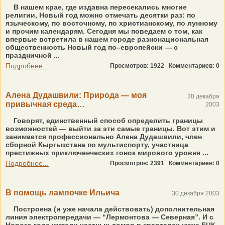
В нашем крае, где издавна пересекались многие
религии, Новый год можно отмечать десятки раз: по
языческому, по восточному, по христианскому, по лунному
и прочим календарям. Сегодня мы поведаем о том, как
впервые встретила в нашем городе разнонациональная
общественность Новый год по–европейски — с
праздничной ...
Подробнее...
Просмотров: 1922
Комментариев: 0
Алена Дудашвили: Природа — моя
30 декабря
привычная среда…
2003
Говорят, единственный способ определить границы
возможностей — выйти за эти самые границы. Вот этим и
занимается профессионально Алена Дудашвили, член
сборной Кыргызстана по мультиспорту, участница
престижных приключенческих гонок мирового уровня ...
Подробнее...
Просмотров: 2391
Комментариев: 0
В помощь лампочке Ильича
30 декабря 2003
Построена (и уже начала действовать) дополнительная
линия электропередачи — “Лермонтова — Северная”. И с