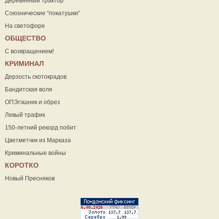
Деревянный трактор
Союзнические “покатушки”
На светофоре
ОБЩЕСТВО
С возвращением!
КРИМИНАЛ
Дерзость скотокрадов
Бандитская воля
ОПЭгэшник и обрез
Левый трафик
150-летний рекорд побит
Цветметчик из Марказа
Криминальные войны
КОРОТКО
Новый Пресняков