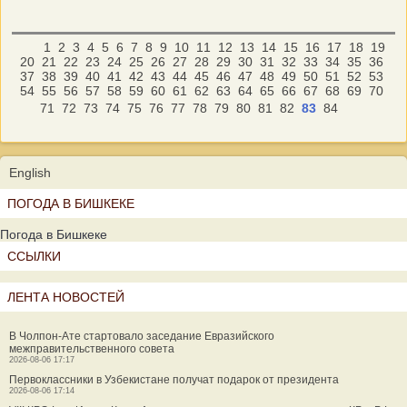
1
2
3
4
5
6
7
8
9
10
11
12
13
14
15
16
17
18
19
20
21
22
23
24
25
26
27
28
29
30
31
32
33
34
35
36
37
38
39
40
41
42
43
44
45
46
47
48
49
50
51
52
53
54
55
56
57
58
59
60
61
62
63
64
65
66
67
68
69
70
71
72
73
74
75
76
77
78
79
80
81
82
83
84
English
ПОГОДА В БИШКЕКЕ
Погода в Бишкеке
ССЫЛКИ
ЛЕНТА НОВОСТЕЙ
В Чолпон-Ате стартовало заседание Евразийского
межправительственного совета
2026-08-06 17:17
Первоклассники в Узбекистане получат подарок от президента
2026-08-06 17:14