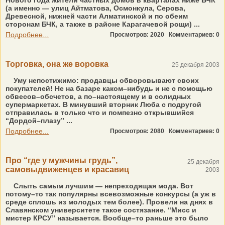
Нового года жители частных домов в кварталах ниже БЧК
(а именно — улиц Айтматова, Осмонкула, Серова,
Древесной, нижней части Алматинской и по обеим
сторонам БЧК, а также в районе Карагачевой рощи) ...
Подробнее...
Просмотров: 2020
Комментариев: 0
Торговка, она же воровка
25 декабря 2003
Уму непостижимо: продавцы обворовывают своих
покупателей! Не на базаре каком–нибудь и не с помощью
обвесов–обсчетов, а по–настоящему и в солидных
супермаркетах. В минувший вторник Люба с подругой
отправилась в только что и помпезно открывшийся
“Дордой–плазу” ...
Подробнее...
Просмотров: 2080
Комментариев: 0
Про “где у мужчины грудь”,
25 декабря
самовыдвиженцев и красавиц
2003
Слыть самым лучшим — непреходящая мода. Вот
потому–то так популярны всевозможные конкурсы (а уж в
среде сплошь из молодых тем более). Провели на днях в
Славянском университете такое состязание. “Мисс и
мистер КРСУ” называется. Вообще–то раньше это было