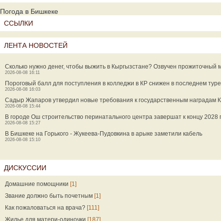
Погода в Бишкеке
ССЫЛКИ
ЛЕНТА НОВОСТЕЙ
Сколько нужно денег, чтобы выжить в Кыргызстане? Озвучен прожиточный
2026-08-08 16:11
Пороговый балл для поступления в колледжи в КР снижен в последнем туре
2026-08-08 16:03
Садыр Жапаров утвердил новые требования к государственным наградам 
2026-08-08 15:44
В городе Ош строительство перинатального центра завершат к концу 2028 
2026-08-08 15:27
В Бишкеке на Горького - Жукеева-Пудовкина в арыке заметили кабель
2026-08-08 15:10
ДИСКУССИИ
Домашние помощники
[1]
Звание должно быть почетным
[1]
Как пожаловаться на врача?
[111]
Жилье для матери-одиночки
[187]