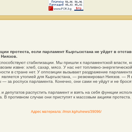
ции протеста, если парламент Кыргызстана не уйдет в отста
 Ниязов.
собствуют стабилизации. Мы пришли к парламентской власти, когд
возим извне: хлеб, сахар, мясо. У нас нет топливно-энергетической
ьности в стране нет. У оппозиции вызывает раздражение парламен
является утопией для Кыргызстана, — резюмировал Ниязов. — Я в
 — за роспуск парламента. Конечно, они сами не уйдут и не брося
 депутатов распустить парламент и взять на себя функции исполн
а. В противном случае они приступят к массовым акциям протеста.
Адрес материала: //msn.kg/ru/news/39096/