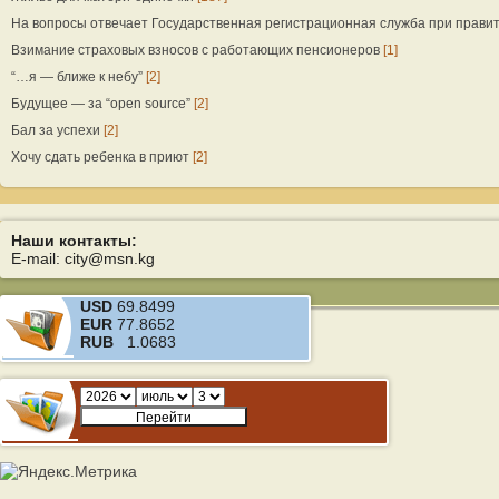
На вопросы отвечает Государственная регистрационная служба при прави
Взимание страховых взносов с работающих пенсионеров
[1]
“…я — ближе к небу”
[2]
Будущее — за “open source”
[2]
Бал за успехи
[2]
Хочу сдать ребенка в приют
[2]
Наши контакты:
E-mail: city@msn.kg
USD
69.8499
EUR
77.8652
RUB
1.0683