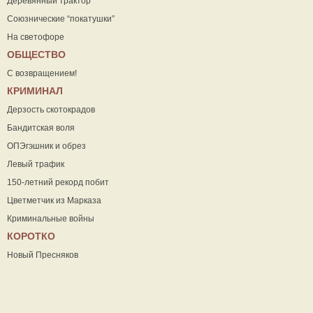
Деревянный трактор
Союзнические “покатушки”
На светофоре
ОБЩЕСТВО
С возвращением!
КРИМИНАЛ
Дерзость скотокрадов
Бандитская воля
ОПЭгэшник и обрез
Левый трафик
150-летний рекорд побит
Цветметчик из Марказа
Криминальные войны
КОРОТКО
Новый Пресняков