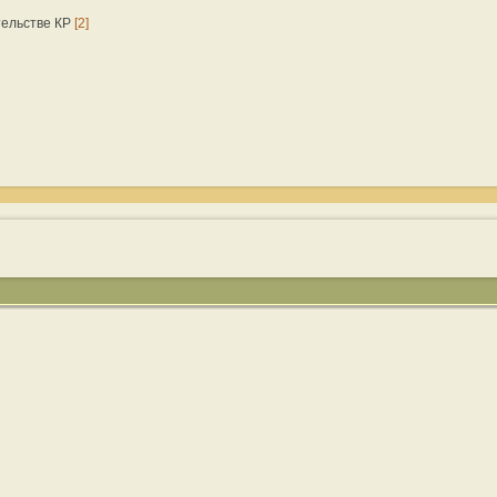
тельстве КР
[2]