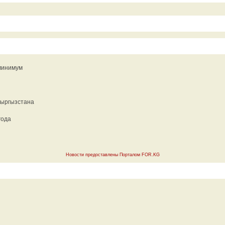
 минимум
Кыргызстана
года
Новости предоставлены Порталом FOR.KG