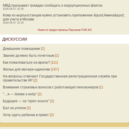
МВД призывает граждан сообщать о коррупционных фактах
2026-08-07 20:38
Кому из кыргызстанцев нужно установить приложение &quot;Амина&quot;
для учета в Москве
2026-08-07 20:28
Новости предоставлены Порталом FOR.KG
ДИСКУССИИ
Домашние помощники
[1]
Звание должно быть почетным
[1]
Как пожаловаться на врача?
[111]
Жилье для матери-одиночки
[187]
На вопросы отвечает Государственная регистрационная служба при
правительстве КР
[2]
Взимание страховых взносов с работающих пенсионеров
[1]
“…я — ближе к небу”
[2]
Будущее — за “open source”
[2]
Бал за успехи
[2]
Хочу сдать ребенка в приют
[2]