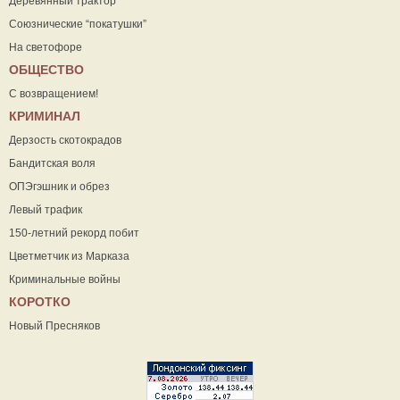
Деревянный трактор
Союзнические “покатушки”
На светофоре
ОБЩЕСТВО
С возвращением!
КРИМИНАЛ
Дерзость скотокрадов
Бандитская воля
ОПЭгэшник и обрез
Левый трафик
150-летний рекорд побит
Цветметчик из Марказа
Криминальные войны
КОРОТКО
Новый Пресняков