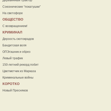
Деревянный трактор
Союзнические “покатушки”
На светофоре
ОБЩЕСТВО
С возвращением!
КРИМИНАЛ
Дерзость скотокрадов
Бандитская воля
ОПЭгэшник и обрез
Левый трафик
150-летний рекорд побит
Цветметчик из Марказа
Криминальные войны
КОРОТКО
Новый Пресняков