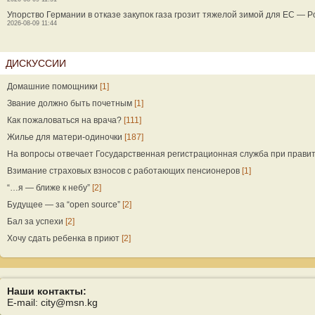
Упорство Германии в отказе закупок газа грозит тяжелой зимой для ЕС — Pol
2026-08-09 11:44
ДИСКУССИИ
Домашние помощники
[1]
Звание должно быть почетным
[1]
Как пожаловаться на врача?
[111]
Жилье для матери-одиночки
[187]
На вопросы отвечает Государственная регистрационная служба при прави
Взимание страховых взносов с работающих пенсионеров
[1]
“…я — ближе к небу”
[2]
Будущее — за “open source”
[2]
Бал за успехи
[2]
Хочу сдать ребенка в приют
[2]
Наши контакты:
E-mail: city@msn.kg