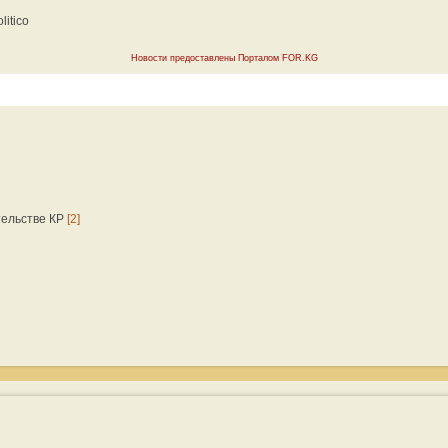
itico
Новости предоставлены Порталом FOR.KG
тельстве КР
[2]