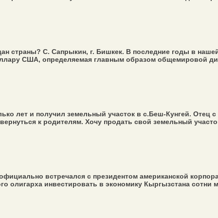
дан страны? С. Сапрыкин, г. Бишкек. В последние годы в наш
ллару США, определяемая главным образом общемировой дин
ько лет и получил земельный участок в с.Беш-Кунгей. Отец 
рнуться к родителям. Хочу продать свой земельный участок, н
фициально встречался с президентом американской корпораци
го олигарха инвестировать в экономику Кыргызстана сотни м