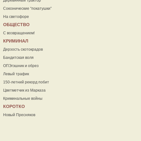
Деревянный трактор
Союзнические “покатушки”
На светофоре
ОБЩЕСТВО
С возвращением!
КРИМИНАЛ
Дерзость скотокрадов
Бандитская воля
ОПЭгэшник и обрез
Левый трафик
150-летний рекорд побит
Цветметчик из Марказа
Криминальные войны
КОРОТКО
Новый Пресняков