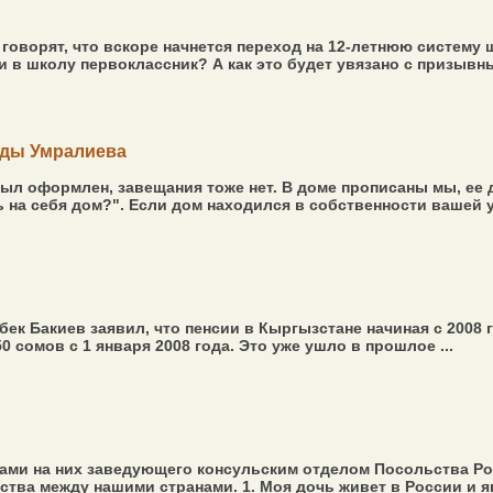
 говорят, что вскоре начнется переход на 12-летнюю систему 
ти в школу первоклассник? А как это будет увязано с призывн
лды Умралиева
был оформлен, завещания тоже нет. В доме прописаны мы, ее д
 на себя дом?". Если дом находился в собственности вашей у
бек Бакиев заявил, что пенсии в Кыргызстане начиная с 2008
сомов с 1 января 2008 года. Это уже ушло в прошлое ...
тами на них заведующего консульским отделом Посольства 
тва между нашими странами. 1. Моя дочь живет в России и яв