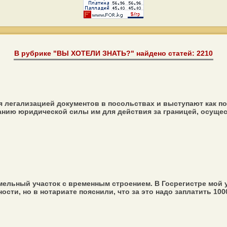
В рубрике "ВЫ ХОТЕЛИ ЗНАТЬ?" найдено статей: 2210
 легализацией документов в посольствах и выступают как пос
нию юридической силы им для действия за границей, осуществл
емельный участок с временным строением. В Госрегистре мой 
ти, но в нотариате пояснили, что за это надо заплатить 10000