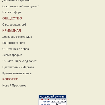
Деревянный трактор
Союзнические “покатушки”
На светофоре
ОБЩЕСТВО
С возвращением!
КРИМИНАЛ
Дерзость скотокрадов
Бандитская воля
ОПЭгэшник и обрез
Левый трафик
150-летний рекорд побит
Цветметчик из Марказа
Криминальные войны
КОРОТКО
Новый Пресняков