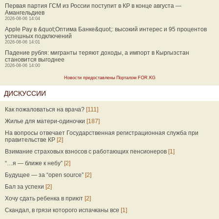
Первая партия ГСМ из России поступит в КР в конце августа —
Амангельдиев
2026-08-06 14:04
Apple Pay в &quot;Оптима Банке&quot;: высокий интерес и 95 процентов
успешных подключений
2026-08-06 14:01
Падение рубля: мигранты теряют доходы, а импорт в Кыргызстан
становится выгоднее
2026-08-06 14:00
Новости предоставлены Порталом FOR.KG
ДИСКУССИИ
Как пожаловаться на врача?
[111]
Жилье для матери-одиночки
[187]
На вопросы отвечает Государственная регистрационная служба при
правительстве КР
[2]
Взимание страховых взносов с работающих пенсионеров
[1]
“…я — ближе к небу”
[2]
Будущее — за “open source”
[2]
Бал за успехи
[2]
Хочу сдать ребенка в приют
[2]
Скандал, в грязи которого испачканы все
[1]