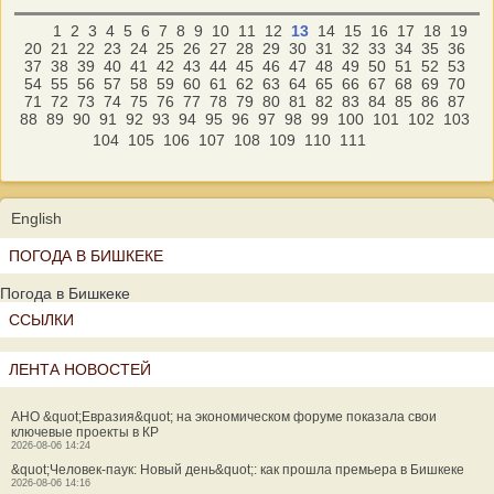
1
2
3
4
5
6
7
8
9
10
11
12
13
14
15
16
17
18
19
20
21
22
23
24
25
26
27
28
29
30
31
32
33
34
35
36
37
38
39
40
41
42
43
44
45
46
47
48
49
50
51
52
53
54
55
56
57
58
59
60
61
62
63
64
65
66
67
68
69
70
71
72
73
74
75
76
77
78
79
80
81
82
83
84
85
86
87
88
89
90
91
92
93
94
95
96
97
98
99
100
101
102
103
104
105
106
107
108
109
110
111
English
ПОГОДА В БИШКЕКЕ
Погода в Бишкеке
ССЫЛКИ
ЛЕНТА НОВОСТЕЙ
АНО &quot;Евразия&quot; на экономическом форуме показала свои
ключевые проекты в КР
2026-08-06 14:24
&quot;Человек-паук: Новый день&quot;: как прошла премьера в Бишкеке
2026-08-06 14:16