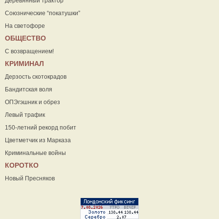
Деревянный трактор
Союзнические “покатушки”
На светофоре
ОБЩЕСТВО
С возвращением!
КРИМИНАЛ
Дерзость скотокрадов
Бандитская воля
ОПЭгэшник и обрез
Левый трафик
150-летний рекорд побит
Цветметчик из Марказа
Криминальные войны
КОРОТКО
Новый Пресняков