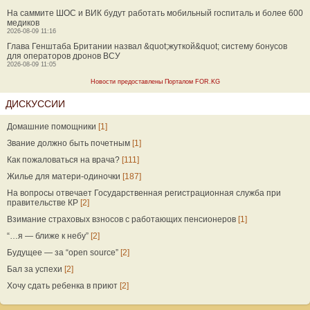
На саммите ШОС и ВИК будут работать мобильный госпиталь и более 600
медиков
2026-08-09 11:16
Глава Генштаба Британии назвал &quot;жуткой&quot; систему бонусов
для операторов дронов ВСУ
2026-08-09 11:05
Новости предоставлены Порталом FOR.KG
ДИСКУССИИ
Домашние помощники
[1]
Звание должно быть почетным
[1]
Как пожаловаться на врача?
[111]
Жилье для матери-одиночки
[187]
На вопросы отвечает Государственная регистрационная служба при
правительстве КР
[2]
Взимание страховых взносов с работающих пенсионеров
[1]
“…я — ближе к небу”
[2]
Будущее — за “open source”
[2]
Бал за успехи
[2]
Хочу сдать ребенка в приют
[2]