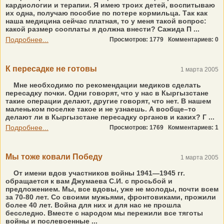
кардиологии и терапии. Я имею троих детей, воспитываю
их одна, получаю пособие по потере кормильца. Так как
наша медицина сейчас платная, то у меня такой вопрос:
какой размер сооплаты я должна внести? Сажида П ...
Подробнее...
Просмотров: 1779
Комментариев: 0
К пересадке не готовы
1 марта 2005
Мне необходимо по рекомендации медиков сделать
пересадку почки. Одни говорят, что у нас в Кыргызстане
такие операции делают, другие говорят, что нет. В нашем
маленьком поселке такое и не узнаешь. А вообще–то
делают ли в Кыргызстане пересадку органов и каких? Г ...
Подробнее...
Просмотров: 1769
Комментариев: 1
Мы тоже ковали Победу
1 марта 2005
От имени вдов участников войны 1941—1945 гг.
обращается к вам Джумаева С.И. с просьбой и
предложением. Мы, все вдовы, уже не молоды, почти всем
за 70-80 лет. Со своими мужьями, фронтовиками, прожили
более 40 лет. Война для них и для нас не прошла
бесследно. Вместе с народом мы пережили все тяготы
войны и послевоенные ...