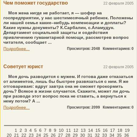
Чем поможет государство
22 февраля 2005
Моя жена нигде не работает, я — шофер на
госпредприятии, у нас шестимесячный ребенок. Положены
ли нашей семье какие–нибудь компенсации и доплаты?
Какие нужны документы? К.Сарбалин, с.Аламудун.
Департамент социальной защиты и содействия
привлечению гуманитарной помощи, рассмотрев вопрос
читателя, сообщает ...
Подробнее...
Просмотров: 2048
Комментариев: 0
Советует юрист
22 февраля 2005
Моя дочь разводится с мужем. И готова даже отказаться
от алиментов, лишь бы быстрее развязаться с ним. Я же
отговариваю: вдруг завтра она не сможет прокормить
дочь? Всякое в жизни случается. Скажите, может ли дочь
при разводе этот вопрос пока не ставить, а вернуться к
нему потом? А ...
Подробнее...
Просмотров: 2099
Комментариев: 0
1
2
3
4
5
6
7
8
9
10
11
12
13
14
15
16
17
18
19
20
21
22
23
24
25
26
27
28
29
30
31
32
33
34
35
36