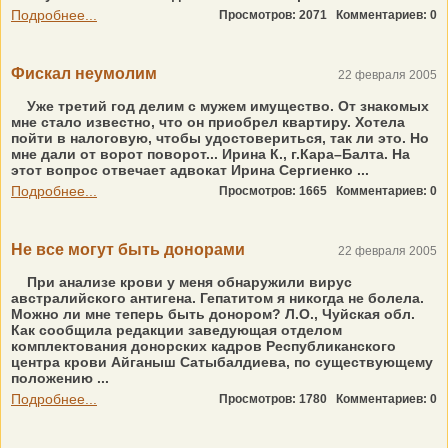
Подробнее...
Просмотров: 2071
Комментариев: 0
Фискал неумолим
22 февраля 2005
Уже третий год делим с мужем имущество. От знакомых
мне стало известно, что он приобрел квартиру. Хотела
пойти в налоговую, чтобы удостовериться, так ли это. Но
мне дали от ворот поворот... Ирина К., г.Кара–Балта. На
этот вопрос отвечает адвокат Ирина Сергиенко ...
Подробнее...
Просмотров: 1665
Комментариев: 0
Не все могут быть донорами
22 февраля 2005
При анализе крови у меня обнаружили вирус
австралийского антигена. Гепатитом я никогда не болела.
Можно ли мне теперь быть донором? Л.О., Чуйская обл.
Как сообщила редакции заведующая отделом
комплектования донорских кадров Республиканского
центра крови Айганыш Сатыбалдиева, по существующему
положению ...
Подробнее...
Просмотров: 1780
Комментариев: 0