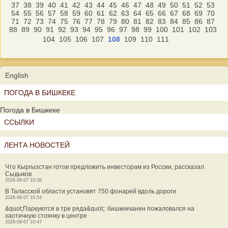
37
38
39
40
41
42
43
44
45
46
47
48
49
50
51
52
53
54
55
56
57
58
59
60
61
62
63
64
65
66
67
68
69
70
71
72
73
74
75
76
77
78
79
80
81
82
83
84
85
86
87
88
89
90
91
92
93
94
95
96
97
98
99
100
101
102
103
104
105
106
107
108
109
110
111
English
ПОГОДА В БИШКЕКЕ
Погода в Бишкеке
ССЫЛКИ
ЛЕНТА НОВОСТЕЙ
Что Кыргызстан готов предложить инвесторам из России, рассказал
Сыдыков
2026-08-07 10:56
В Таласской области установят 750 фонарей вдоль дороги
2026-08-07 10:54
&quot;Паркуются в три ряда&quot;: бишкекчанин пожаловался на
хаотичную стоянку в центре
2026-08-07 10:47