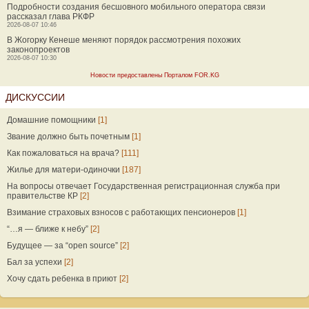
Подробности создания бесшовного мобильного оператора связи
рассказал глава РКФР
2026-08-07 10:46
В Жогорку Кенеше меняют порядок рассмотрения похожих
законопроектов
2026-08-07 10:30
Новости предоставлены Порталом FOR.KG
ДИСКУССИИ
Домашние помощники
[1]
Звание должно быть почетным
[1]
Как пожаловаться на врача?
[111]
Жилье для матери-одиночки
[187]
На вопросы отвечает Государственная регистрационная служба при
правительстве КР
[2]
Взимание страховых взносов с работающих пенсионеров
[1]
“…я — ближе к небу”
[2]
Будущее — за “open source”
[2]
Бал за успехи
[2]
Хочу сдать ребенка в приют
[2]