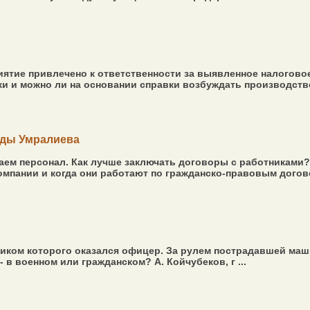
ятие привлечено к ответственности за выявленное налоговое
 и можно ли на основании справки возбуждать производство 
лды Умралиева
маем персонал. Как лучше заключать договоры с работниками
мпании и когда они работают по гражданско-правовым догово
ком которого оказался офицер. За рулем пострадавшей маш
в военном или гражданском? А. Койчубеков, г ...