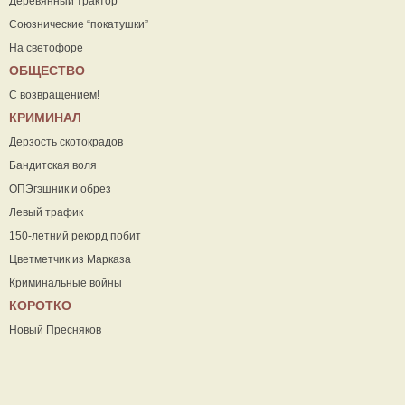
Деревянный трактор
Союзнические “покатушки”
На светофоре
ОБЩЕСТВО
С возвращением!
КРИМИНАЛ
Дерзость скотокрадов
Бандитская воля
ОПЭгэшник и обрез
Левый трафик
150-летний рекорд побит
Цветметчик из Марказа
Криминальные войны
КОРОТКО
Новый Пресняков