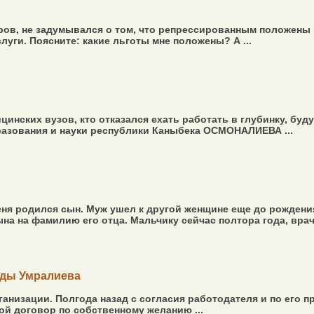
ров, не задумывался о том, что репрессированным положены к
уги. Поясните: какие льготы мне положены? А ...
инских вузов, кто отказался ехать работать в глубинку, буду
разования и науки республики Каныбека ОСМОНАЛИЕВА ...
ня родился сын. Муж ушел к другой женщине еще до рождения 
ына на фамилию его отца. Мальчику сейчас полтора года, врачи
лды Умралиева
ганизации. Полгода назад с согласия работодателя и по его п
й договор по собственному желанию ...