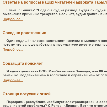
Ответы на вопросы наших читателей адвоката Табы
Елена, г. Бишкек: "Подаю в суд на развод. Будет ли судь
выяснения причин не требуется. Если нет, судья должен вы
Подробнее...
Сосед не родственник
Один подлый человек, шантажист, написал в милицию клеве
потому что раньше работала в прокуратуре вместе с тем про
Подробнее...
Соцзащита поясняет
Я вдова участника ВОВ, Мамбетказиева Зинаида, мне 86 ле
ранен, но, подлечившись в госпитале и оправившись от пол
Подробнее...
Столица потухших огней
Парадокс - республика изобилует электроэнергией, а осве
решение этой проблемы? С.Репов, г.Бишкек. Вот что ответи