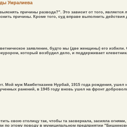
лды Умралиева
я выяснять причины развода?". Это зависит от того, является
яснить причины. Кроме того, суд вправе выполнить действия 
тническое заявление, будто мы (две женщины) его избили. Су
курором, который возбудил дело, и поддерживает клеветника (
т. Мой муж Мамбетказиев Нурбай, 1915 года рождения, ушел н
ученных ранений, в 1945 году вновь ушел на фронт доброволь
тить свою столицу так, чтобы та засверкала, засияла огнями,
ли по этому поводу в муниципальном предприятии "Бишкексвет