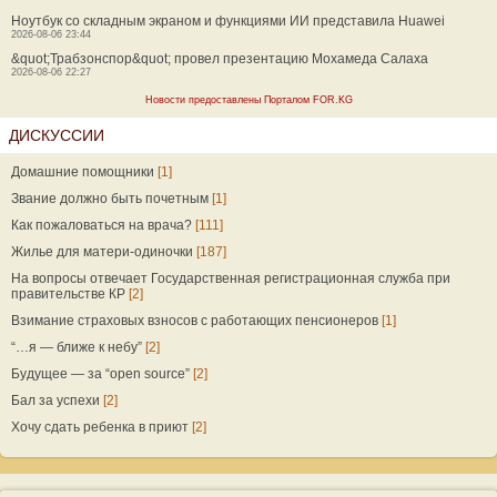
Ноутбук со складным экраном и функциями ИИ представила Huawei
2026-08-06 23:44
&quot;Трабзонспор&quot; провел презентацию Мохамеда Салаха
2026-08-06 22:27
Новости предоставлены Порталом FOR.KG
ДИСКУССИИ
Домашние помощники
[1]
Звание должно быть почетным
[1]
Как пожаловаться на врача?
[111]
Жилье для матери-одиночки
[187]
На вопросы отвечает Государственная регистрационная служба при
правительстве КР
[2]
Взимание страховых взносов с работающих пенсионеров
[1]
“…я — ближе к небу”
[2]
Будущее — за “open source”
[2]
Бал за успехи
[2]
Хочу сдать ребенка в приют
[2]