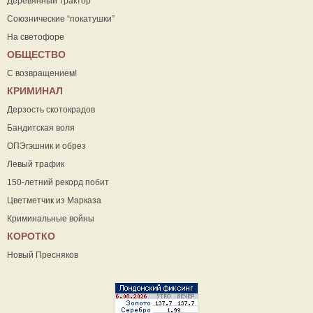
Деревянный трактор
Союзнические “покатушки”
На светофоре
ОБЩЕСТВО
С возвращением!
КРИМИНАЛ
Дерзость скотокрадов
Бандитская воля
ОПЭгэшник и обрез
Левый трафик
150-летний рекорд побит
Цветметчик из Марказа
Криминальные войны
КОРОТКО
Новый Пресняков