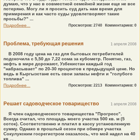
думаю, что у нас в совместной семейной жизни еще не все
потеряно. Могу ли я просить суд дать нам время для
примирения и как часто суды удовлетворяют такие
просьбы?" ...
Подробнее...
Просмотров: 2740
Комментариев: 0
Проблема, требующая решения
1 апреля 2008
В 2008 году цена на газ для бытовых потребителей
подскочила с 5,50 до 7,22 сома за кубометр. Понятно, газ,
нефть в мире дорожают, Узбекистан каждый год
"набрасывает" по 20-30 процентов к предыдущей цене. Но
ведь в Кыргызстане есть свои запасы нефти и "голубого
топлива" ...
Подробнее...
Просмотров: 2213
Комментариев: 0
Решает садоводческое товарищество
1 апреля 2008
Я член садоводческого товарищества "Прогресс".
Всегда считал, что площадь моего участка 500 кв. м (5
соток). Соответственно и платил в кассу установленную
сумму. Однако в прошлый сезон при обмере участка
Сокулукским госрегистром оказалось, что мой надел на 40
кв ...