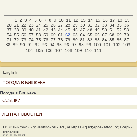
1
2
3
4
5
6
7
8
9
10
11
12
13
14
15
16
17
18
19
20
21
22
23
24
25
26
27
28
29
30
31
32
33
34
35
36
37
38
39
40
41
42
43
44
45
46
47
48
49
50
51
52
53
54
55
56
57
58
59
60
61
62
63
64
65
66
67
68
69
70
71
72
73
74
75
76
77
78
79
80
81
82
83
84
85
86
87
88
89
90
91
92
93
94
95
96
97
98
99
100
101
102
103
104
105
106
107
108
109
110
111
English
ПОГОДА В БИШКЕКЕ
Погода в Бишкеке
ССЫЛКИ
ЛЕНТА НОВОСТЕЙ
ПСЖ выиграл Лигу чемпионов 2026, обыграв &quot;Арсенал&quot; в серии
пенальти
2026-08-07 00:24