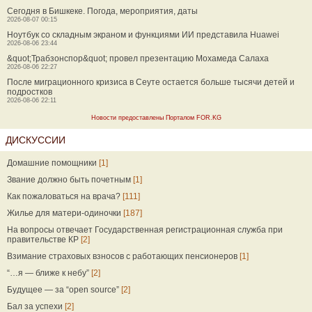
Сегодня в Бишкеке. Погода, мероприятия, даты
2026-08-07 00:15
Ноутбук со складным экраном и функциями ИИ представила Huawei
2026-08-06 23:44
&quot;Трабзонспор&quot; провел презентацию Мохамеда Салаха
2026-08-06 22:27
После миграционного кризиса в Сеуте остается больше тысячи детей и
подростков
2026-08-06 22:11
Новости предоставлены Порталом FOR.KG
ДИСКУССИИ
Домашние помощники
[1]
Звание должно быть почетным
[1]
Как пожаловаться на врача?
[111]
Жилье для матери-одиночки
[187]
На вопросы отвечает Государственная регистрационная служба при
правительстве КР
[2]
Взимание страховых взносов с работающих пенсионеров
[1]
“…я — ближе к небу”
[2]
Будущее — за “open source”
[2]
Бал за успехи
[2]