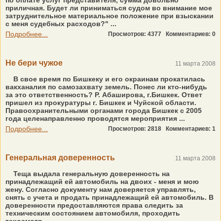
по оплате услуг представителя, сумма довольно
приличная. Будет ли приниматься судом во внимание мое
затруднительное материальное положение при взыскании
с меня судебных расходов?" ...
Подробнее...
Просмотров: 4377
Комментариев: 0
Не бери чужое
11 марта 2008
В свое время по Бишкеку и его окраинам прокатилась
вакханалия по самозахвату земель. Понес ли кто-нибудь
за это ответственность? Р. Абаширова, г.Бишкек. Ответ
пришел из прокуратуры г. Бишкек и Чуйской области.
Правоохранительными органами города Бишкек с 2005
года целенаправленно проводятся мероприятия ...
Подробнее...
Просмотров: 2818
Комментариев: 1
Генеральная доверенность
11 марта 2008
Теща выдала генеральную доверенность на
принадлежащий ей автомобиль на двоих - меня и мою
жену. Согласно документу нам доверяется управлять,
снять с учета и продать принадлежащий ей автомобиль. В
доверенности предоставляются права следить за
техническим состоянием автомобиля, проходить