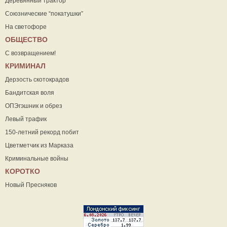
Деревянный трактор
Союзнические “покатушки”
На светофоре
ОБЩЕСТВО
С возвращением!
КРИМИНАЛ
Дерзость скотокрадов
Бандитская воля
ОПЭгэшник и обрез
Левый трафик
150-летний рекорд побит
Цветметчик из Марказа
Криминальные войны
КОРОТКО
Новый Пресняков