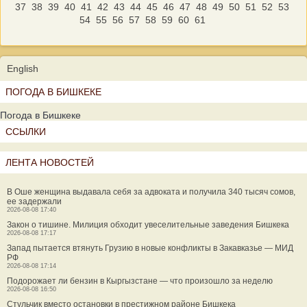
37
38
39
40
41
42
43
44
45
46
47
48
49
50
51
52
53
54
55
56
57
58
59
60
61
English
ПОГОДА В БИШКЕКЕ
Погода в Бишкеке
ССЫЛКИ
ЛЕНТА НОВОСТЕЙ
В Оше женщина выдавала себя за адвоката и получила 340 тысяч сомов,
ее задержали
2026-08-08 17:40
Закон о тишине. Милиция обходит увеселительные заведения Бишкека
2026-08-08 17:17
Запад пытается втянуть Грузию в новые конфликты в Закавказье — МИД
РФ
2026-08-08 17:14
Подорожает ли бензин в Кыргызстане — что произошло за неделю
2026-08-08 16:50
Стульчик вместо остановки в престижном районе Бишкека