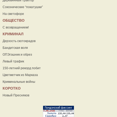
Деревянный трактор
Союзнические “покатушки”
На светофоре
ОБЩЕСТВО
С возвращением!
КРИМИНАЛ
Дерзость скотокрадов
Бандитская воля
ОПЭгэшник и обрез
Левый трафик
150-летний рекорд побит
Цветметчик из Марказа
Криминальные войны
КОРОТКО
Новый Пресняков