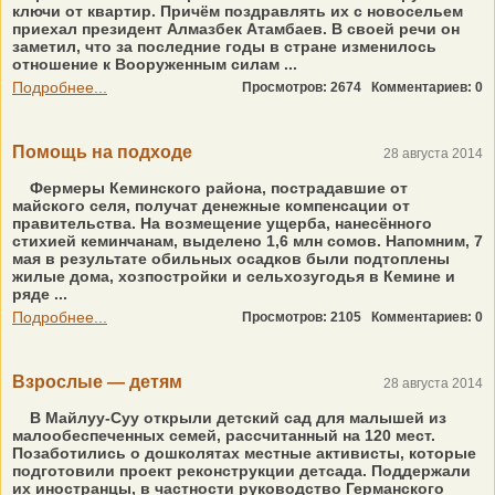
ключи от квартир. Причём поздравлять их с новосельем
приехал президент Алмазбек Атамбаев. В своей речи он
заметил, что за последние годы в стране изменилось
отношение к Вооруженным силам ...
Подробнее...
Просмотров: 2674
Комментариев: 0
Помощь на подходе
28 августа 2014
Фермеры Кеминского района, пострадавшие от
майского селя, получат денежные компенсации от
правительства. На возмещение ущерба, нанесённого
стихией кеминчанам, выделено 1,6 млн сомов. Напомним, 7
мая в результате обильных осадков были подтоплены
жилые дома, хозпостройки и сельхозугодья в Кемине и
ряде ...
Подробнее...
Просмотров: 2105
Комментариев: 0
Взрослые — детям
28 августа 2014
В Майлуу-Суу открыли детский сад для малышей из
малообеспеченных семей, рассчитанный на 120 мест.
Позаботились о дошколятах местные активисты, которые
подготовили проект реконструкции детсада. Поддержали
их иностранцы, в частности руководство Германского