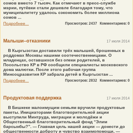
сомов вместо 7 тысяч. Как отмечают в пресс-службе
мэрии, путёвки стали дешевле благодаря тому, что
муниципалитету удалось сэкономить более миллиона
сомов ...
Подробнее...
Просмотров: 2437
Комментариев: 0
Малыши–отказники
17 июля 2014
В Кыргызстан доставили трёх малышей, брошенных в
роддомах Москвы нашими соотечественницами. О
младенцах, оставшихся без опеки родителей, в
Посольство КР в РФ сообщили специалисты московского
дома малютки. После этого рабочая группа
Минсоцразвития КР забрала детей в Кыргызстан ...
Подробнее...
Просмотров: 2832
Комментариев: 0
Продуктовая поддержка
17 июля 2014
В Бишкеке малоимущим семьям вручили продуктовые
пакеты. Инициаторами благотворительной акции
выступили Минтруда, миграции и молодёжи и
Общественный благотворительный фонд “Элим
барсынбы?”. — Главная цель нашей акции — донести до
общественности доброту и чувство взаимопомощи, —