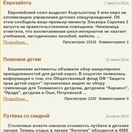
Еврозабота
7 августа 2014
Европейский союз выделит Кыргызстану 5 млн евро на
оптимизацию управления детских спецучреждений. Об
этом сообщила вице-премьер-министр Эльвира Сариева 1
августа на правительственном совещании. Чиновница
отметила, что воспитанникам школ-интернатов не хватает
учебников, методических пособий, мебели. ...
Подробнее...
Просмотров: 10116
Комментариев: 1
Поможем детям
31 июля 2014
Бишкекские активисты объявили сбор канцелярских
принадлежностей для детей-сирот. В соцсетях появилась
информация о том, что Общественный фонд ОФ “Защита
прав детей-сирот” организовал акцию по сбору
гумпомощи для Токмакского детдома, детдомов “Каракол”,
“Ирада”, детдома в Оше, Петровской ...
Подробнее...
Просмотров: 2220
Комментариев: 0
Путёвка со скидкой
24 июля 2014
Столичные власти снизили стоимость путёвок в детские
лагеря. Теперь отдых в лагере “Келечек” обходится в 4300