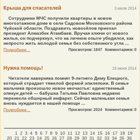
Крыша для спасателей
3 июля 2014
Сотрудники МЧС получили квартиры в новом
многоэтажном доме в селе Садовом Московского района
Чуйской области. Поздравить новосёлов приехал
президент Алмазбек Атамбаев. Вручая ключи от нового
жилья, он подчеркнул, что на личном опыте убедился, как
непросто жить молодой семье без собственного угла ...
Подробнее...
Просмотров: 1847
Комментариев: 0
Нужна помощь!
19 июня 2014
Читатели наверняка помнят 9-летнего Диму Елецкого,
который страдает тяжелой формой эпилепсии. В семье
мальчика произошло новое несчастье: единственный
опекун детей — бабушка Татьяна Павловна недавно
перенесла обширный инфаркт. Сейчас маленькая семья
вновь нуждается в нашей помощи ...
Подробнее...
Просмотров: 2024
Комментариев: 0
1
2
3
4
5
6
7
8
9
10
11
12
13
14
15
16
17
18
19
20
21
22
23
24
25
26
27
28
29
30
31
32
33
34
35
36