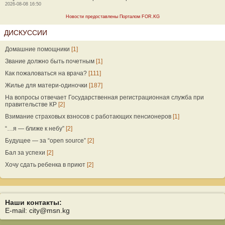
2026-08-08 16:50
Новости предоставлены Порталом FOR.KG
ДИСКУССИИ
Домашние помощники
[1]
Звание должно быть почетным
[1]
Как пожаловаться на врача?
[111]
Жилье для матери-одиночки
[187]
На вопросы отвечает Государственная регистрационная служба при
правительстве КР
[2]
Взимание страховых взносов с работающих пенсионеров
[1]
“…я — ближе к небу”
[2]
Будущее — за “open source”
[2]
Бал за успехи
[2]
Хочу сдать ребенка в приют
[2]
Наши контакты:
E-mail: city@msn.kg