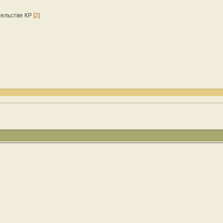
тельстве КР
[2]