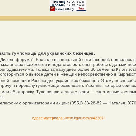
асть гумпомощь для украинских беженцев.
изель-форума”. Вначале в социальной сети facebook появилось п
ызстанских психологов и педагогов есть опыт работы с детьми пос
преподавателями. Только за пару дней более 30 семей из Кыргызс
овориться о вывозе детей и женщин непосредственно в Кыргызста
ной помощи в Россию для украинских беженцев. Этому поспособс
встречу и передачу гумпомощи беженцам с Украины, которые сейча
или её отправку. Туда вошли женские вещи — спортивные костюмы
я.
ефону с организаторами акции: (0551) 33-28-82 — Наталья, (070
Адрес материала: //msn.kg/ru/news/42307/