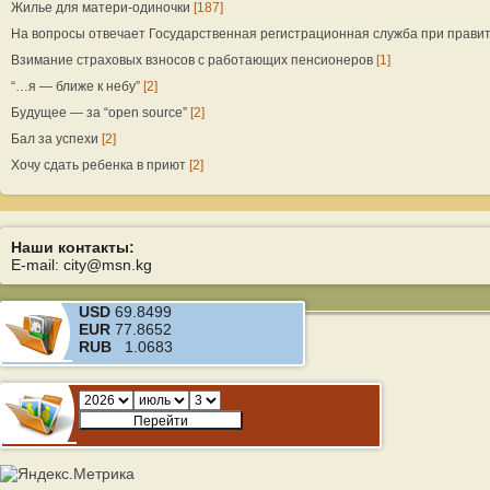
Жилье для матери-одиночки
[187]
На вопросы отвечает Государственная регистрационная служба при прави
Взимание страховых взносов с работающих пенсионеров
[1]
“…я — ближе к небу”
[2]
Будущее — за “open source”
[2]
Бал за успехи
[2]
Хочу сдать ребенка в приют
[2]
Наши контакты:
E-mail: city@msn.kg
USD
69.8499
EUR
77.8652
RUB
1.0683