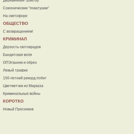
Деревянный трактор
Союзнические “покатушки”
На светофоре
ОБЩЕСТВО
С возвращением!
КРИМИНАЛ
Дерзость скотокрадов
Бандитская воля
ОПЭгэшник и обрез
Левый трафик
150-летний рекорд побит
Цветметчик из Марказа
Криминальные войны
КОРОТКО
Новый Пресняков