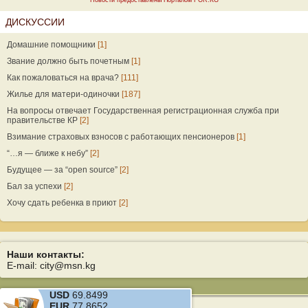
Новости предоставлены Порталом FOR.KG
ДИСКУССИИ
Домашние помощники
[1]
Звание должно быть почетным
[1]
Как пожаловаться на врача?
[111]
Жилье для матери-одиночки
[187]
На вопросы отвечает Государственная регистрационная служба при
правительстве КР
[2]
Взимание страховых взносов с работающих пенсионеров
[1]
“…я — ближе к небу”
[2]
Будущее — за “open source”
[2]
Бал за успехи
[2]
Хочу сдать ребенка в приют
[2]
Наши контакты:
E-mail: city@msn.kg
USD
69.8499
EUR
77.8652