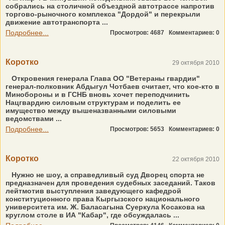
собрались на столичной объездной автотрассе напротив
торгово-рыночного комплекса "Дордой" и перекрыли
движение автотранспорта ...
Подробнее...
Просмотров: 4687
Комментариев: 0
Коротко
29 октября 2010
Откровения генерала Глава ОО "Ветераны гвардии"
генерал-полковник Абдыгул Чотбаев считает, что кое-кто в
Минобороны и в ГСНБ вновь хочет переподчинить
Нацгвардию силовым структурам и поделить ее
имущество между вышеназванными силовыми
ведомствами ...
Подробнее...
Просмотров: 5653
Комментариев: 0
Коротко
22 октября 2010
Нужно не шоу, а справедливый суд Дворец спорта не
предназначен для проведения судебных заседаний. Таков
лейтмотив выступления заведующего кафедрой
конституционного права Кыргызского национального
университета им. Ж. Баласагына Суеркула Косакова на
круглом столе в ИА "Кабар", где обсуждалась ...