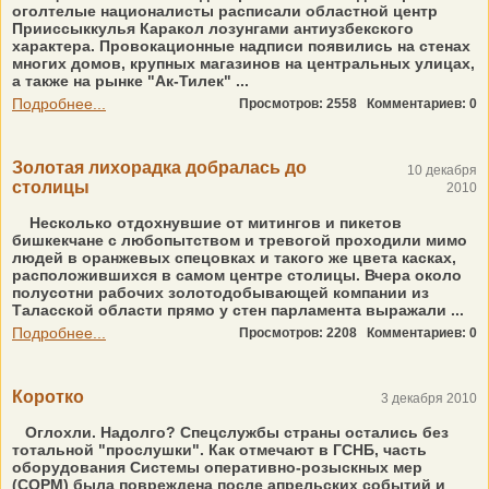
оголтелые националисты расписали областной центр
Прииссыккулья Каракол лозунгами антиузбекского
характера. Провокационные надписи появились на стенах
многих домов, крупных магазинов на центральных улицах,
а также на рынке "Ак-Тилек" ...
Подробнее...
Просмотров: 2558
Комментариев: 0
Золотая лихорадка добралась до
10 декабря
столицы
2010
Несколько отдохнувшие от митингов и пикетов
бишкекчане с любопытством и тревогой проходили мимо
людей в оранжевых спецовках и такого же цвета касках,
расположившихся в самом центре столицы. Вчера около
полусотни рабочих золотодобывающей компании из
Таласской области прямо у стен парламента выражали ...
Подробнее...
Просмотров: 2208
Комментариев: 0
Коротко
3 декабря 2010
Оглохли. Надолго? Спецслужбы страны остались без
тотальной "прослушки". Как отмечают в ГСНБ, часть
оборудования Системы оперативно-розыскных мер
(СОРМ) была повреждена после апрельских событий и