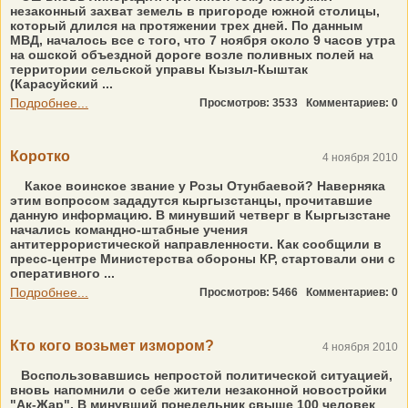
незаконный захват земель в пригороде южной столицы,
который длился на протяжении трех дней. По данным
МВД, началось все с того, что 7 ноября около 9 часов утра
на ошской объездной дороге возле поливных полей на
территории сельской управы Кызыл-Кыштак
(Карасуйский ...
Подробнее...
Просмотров: 3533
Комментариев: 0
Коротко
4 ноября 2010
Какое воинское звание у Розы Отунбаевой? Наверняка
этим вопросом зададутся кыргызстанцы, прочитавшие
данную информацию. В минувший четверг в Кыргызстане
начались командно-штабные учения
антитеррористической направленности. Как сообщили в
пресс-центре Министерства обороны КР, стартовали они с
оперативного ...
Подробнее...
Просмотров: 5466
Комментариев: 0
Кто кого возьмет измором?
4 ноября 2010
Воспользовавшись непростой политической ситуацией,
вновь напомнили о себе жители незаконной новостройки
"Ак-Жар". В минувший понедельник свыше 100 человек