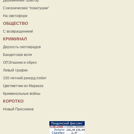
Деревянный трактор
Союзнические “покатушки”
На светофоре
ОБЩЕСТВО
С возвращением!
КРИМИНАЛ
Дерзость скотокрадов
Бандитская воля
ОПЭгэшник и обрез
Левый трафик
150-летний рекорд побит
Цветметчик из Марказа
Криминальные войны
КОРОТКО
Новый Пресняков