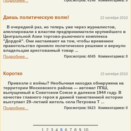
Подробнее...
Просмотров: 4146
Комментариев: 0
Даешь политическую волю!
22 октября 2010
В очередной раз, но теперь уже через журналистов,
апеллировали к властям предприниматели крупнейшего в
Центральной Азии торгово-рыночного комплекса
"Дордой". Они настаивают на том, чтобы временное
правительство приняло политическое решение и вернуло
владельцам арестованный товар ...
Подробнее...
Просмотров: 4045
Комментариев: 0
Коротко
15 октября 2010
Привезли с войны? Необычная находка обнаружена на
территории Московского района — автомат ППШ,
выпущенный в Советском Союзе в далеком 1944 году. В
качестве главного героя в данной таинственной истории
выступает 29–летний житель села Петровка Т ...
Подробнее...
Просмотров: 5623
Комментариев: 0
1
2
3
4
5
6
7
8
9
10