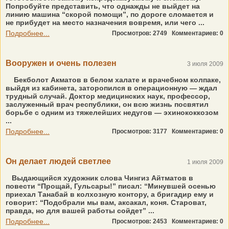
Попробуйте представить, что однажды не выйдет на
линию машина “скорой помощи”, по дороге сломается и
не прибудет на место назначения вовремя, или чего ...
Подробнее...
Просмотров: 2749
Комментариев: 0
Вооружен и очень полезен
3 июля 2009
Бекболот Акматов в белом халате и врачебном колпаке,
выйдя из кабинета, заторопился в операционную — ждал
трудный случай. Доктор медицинских наук, профессор,
заслуженный врач республики, он всю жизнь посвятил
борьбе с одним из тяжелейших недугов — эхинококкозом
...
Подробнее...
Просмотров: 3177
Комментариев: 0
Он делает людей светлее
1 июля 2009
Выдающийся художник слова Чингиз Айтматов в
повести “Прощай, Гульсары!” писал: “Минувшей осенью
приехал Танабай в колхозную контору, а бригадир ему и
говорит: “Подобрали мы вам, аксакал, коня. Староват,
правда, но для вашей работы сойдет” ...
Подробнее...
Просмотров: 2453
Комментариев: 0