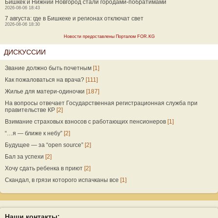
Бишкек и Нижний Новгород стали городами-побратимами
2026-08-06 18:43
7 августа: где в Бишкеке и регионах отключат свет
2026-08-06 18:30
Новости предоставлены Порталом FOR.KG
ДИСКУССИИ
Звание должно быть почетным
[1]
Как пожаловаться на врача?
[111]
Жилье для матери-одиночки
[187]
На вопросы отвечает Государственная регистрационная служба при
правительстве КР
[2]
Взимание страховых взносов с работающих пенсионеров
[1]
“…я — ближе к небу”
[2]
Будущее — за “open source”
[2]
Бал за успехи
[2]
Хочу сдать ребенка в приют
[2]
Скандал, в грязи которого испачканы все
[1]
Наши контакты: