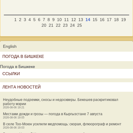
1
2
3
4
5
6
7
8
9
10
11
12
13
14
15
16
17
18
19
20
21
22
23
24
25
English
ПОГОДА В БИШКЕКЕ
Погода в Бишкеке
ССЫЛКИ
ЛЕНТА НОВОСТЕЙ
Неудобные подземки, сносы и недоскверы. Бекешев раскритиковал
работу мэрии
2026-08-06 19:21
Местами дожди и грозы — погода в Кыргызстане 7 августа
2026-08-06 19:05
В селе Тоо-Моюн усилили медпомощь: скорая, флюорограф и ремонт
2026-08-06 19:03