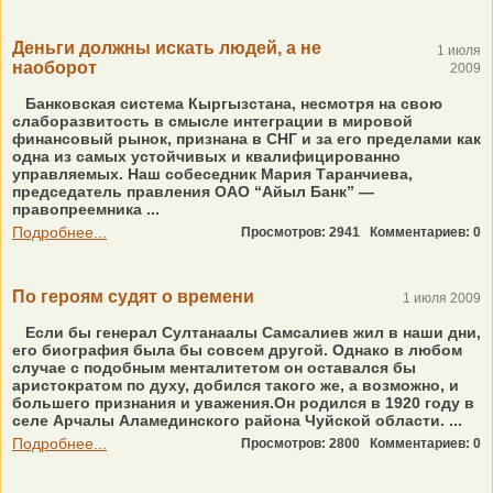
Деньги должны искать людей, а не
1 июля
наоборот
2009
Банковская система Кыргызстана, несмотря на свою
слаборазвитость в смысле интеграции в мировой
финансовый рынок, признана в СНГ и за его пределами как
одна из самых устойчивых и квалифицированно
управляемых. Наш собеседник Мария Таранчиева,
председатель правления ОАО “Айыл Банк” —
правопреемника ...
Подробнее...
Просмотров: 2941
Комментариев: 0
По героям судят о времени
1 июля 2009
Если бы генерал Султанаалы Самсалиев жил в наши дни,
его биография была бы совсем другой. Однако в любом
случае с подобным менталитетом он оставался бы
аристократом по духу, добился такого же, а возможно, и
большего признания и уважения.Он родился в 1920 году в
селе Арчалы Аламединского района Чуйской области. ...
Подробнее...
Просмотров: 2800
Комментариев: 0