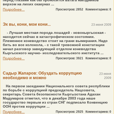
перед глазами как бы проносится ватага наездников
верхом на лихих скакунах ...
Подробнее...
Просмотров: 2852
Комментариев: 0
Эх вы, кони, мои кони...
23 июня 2009
- Лучшая местная порода лошадей - новокыргызская -
находится сейчас в катастрофическом состоянии.
Племенное коневодство стоит на грани вымирания. Надо
бить во все колокола, - с такой тревожной констатации
начал разговор заведующий отделом коневодства
Кыргызского научно- исследовательского института ...
Подробнее...
Просмотров: 3921
Комментариев: 0
Садыр Жапаров: Обуздать коррупцию
23 июня
необходимо и можно
2009
На первом заседании Национального совета республики
по борьбе с коррупцией председатель Нацсовета,
секретарь Совета безопасности Кыргызстана Адахан
Мадумаров отметил, что в декабре 2003 года наше
государство первым из стран СНГ подписало Конвенцию
ООН против коррупции ...
Подробнее...
Просмотров: 2925
Комментариев: 0