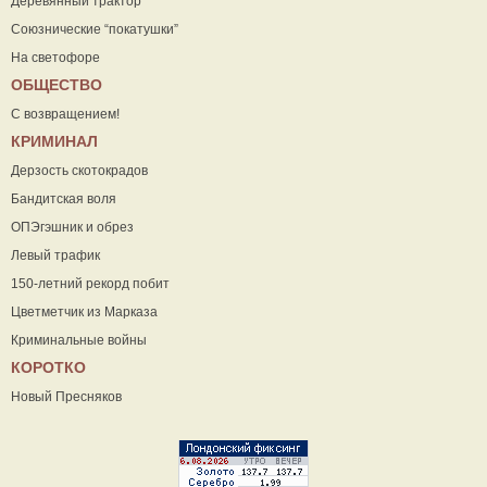
Деревянный трактор
Союзнические “покатушки”
На светофоре
ОБЩЕСТВО
С возвращением!
КРИМИНАЛ
Дерзость скотокрадов
Бандитская воля
ОПЭгэшник и обрез
Левый трафик
150-летний рекорд побит
Цветметчик из Марказа
Криминальные войны
КОРОТКО
Новый Пресняков