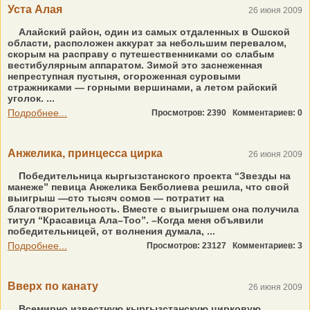
Уста Алая
26 июня 2009
Алайский район, один из самых отдаленных в Ошской
области, расположен аккурат за небольшим перевалом,
скорым на расправу с путешественниками со слабым
вестибулярным аппаратом. Зимой это заснеженная
непреступная пустыня, огороженная суровыми
стражниками — горными вершинами, а летом райский
уголок. ...
Подробнее...
Просмотров: 2390
Комментариев: 0
Анжелика, принцесса цирка
26 июня 2009
Победительница кыргызстанского проекта “Звезды на
манеже” певица Анжелика Бекболиева решила, что свой
выигрыш —сто тысяч сомов — потратит на
благотворительность. Вместе с выигрышем она получила
титул “Красавица Ала–Тоо”. –Когда меня объявили
победительницей, от волнения думала, ...
Подробнее...
Просмотров: 23127
Комментариев: 3
Вверх по канату
26 июня 2009
Всемирно известную кыргызстанскую цирковую