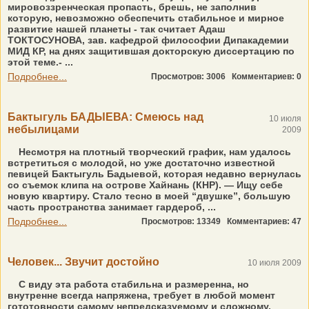
мировоззренческая пропасть, брешь, не заполнив
которую, невозможно обеспечить стабильное и мирное
развитие нашей планеты - так считает Адаш
ТОКТОСУНОВА, зав. кафедрой философии Дипакадемии
МИД КР, на днях защитившая докторскую диссертацию по
этой теме.- ...
Подробнее...
Просмотров: 3006
Комментариев: 0
Бактыгуль БАДЫЕВА: Смеюсь над
10 июля
небылицами
2009
Несмотря на плотный творческий график, нам удалось
встретиться с молодой, но уже достаточно известной
певицей Бактыгуль Бадыевой, которая недавно вернулась
со съемок клипа на острове Хайнань (КНР). — Ищу себе
новую квартиру. Стало тесно в моей “двушке”, большую
часть пространства занимает гардероб, ...
Подробнее...
Просмотров: 13349
Комментариев: 47
Человек... Звучит достойно
10 июля 2009
С виду эта работа стабильна и размеренна, но
внутренне всегда напряжена, требует в любой момент
гототовности самому непредсказуемому и сложному.