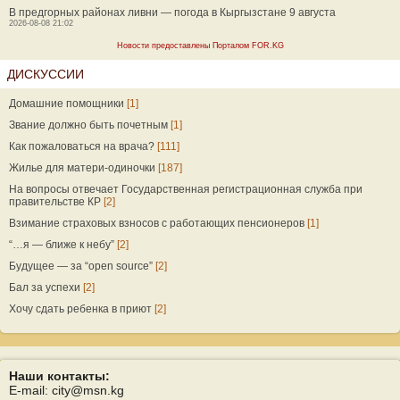
В предгорных районах ливни — погода в Кыргызстане 9 августа
2026-08-08 21:02
Новости предоставлены Порталом FOR.KG
ДИСКУССИИ
Домашние помощники
[1]
Звание должно быть почетным
[1]
Как пожаловаться на врача?
[111]
Жилье для матери-одиночки
[187]
На вопросы отвечает Государственная регистрационная служба при
правительстве КР
[2]
Взимание страховых взносов с работающих пенсионеров
[1]
“…я — ближе к небу”
[2]
Будущее — за “open source”
[2]
Бал за успехи
[2]
Хочу сдать ребенка в приют
[2]
Наши контакты:
E-mail: city@msn.kg