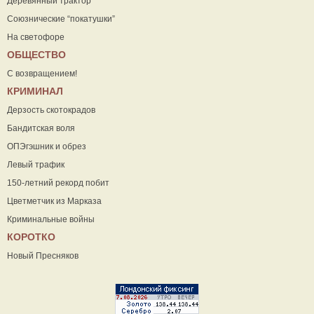
Деревянный трактор
Союзнические “покатушки”
На светофоре
ОБЩЕСТВО
С возвращением!
КРИМИНАЛ
Дерзость скотокрадов
Бандитская воля
ОПЭгэшник и обрез
Левый трафик
150-летний рекорд побит
Цветметчик из Марказа
Криминальные войны
КОРОТКО
Новый Пресняков