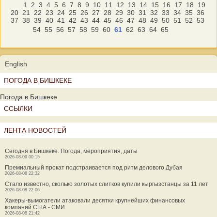
1
2
3
4
5
6
7
8
9
10
11
12
13
14
15
16
17
18
19
20
21
22
23
24
25
26
27
28
29
30
31
32
33
34
35
36
37
38
39
40
41
42
43
44
45
46
47
48
49
50
51
52
53
54
55
56
57
58
59
60
61
62
63
64
65
English
ПОГОДА В БИШКЕКЕ
Погода в Бишкеке
ССЫЛКИ
ЛЕНТА НОВОСТЕЙ
Сегодня в Бишкеке. Погода, мероприятия, даты
2026-08-09 00:15
Премиальный прокат подстраивается под ритм делового Дубая
2026-08-08 22:32
Стало известно, сколько золотых слитков купили кыргызстанцы за 11 лет
2026-08-08 22:06
Хакеры-вымогатели атаковали десятки крупнейших финансовых
компаний США - СМИ
2026-08-08 21:42