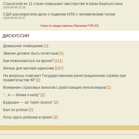
Спасатели из 11 стран повышают мастерство в горах Кыргызстана
2026-08-08 20:26
США рассекретили дело о падении НЛО с человеческим телом
2026-08-08 20:07
Новости предоставлены Порталом FOR.KG
ДИСКУССИИ
Домашние помощники
[1]
Звание должно быть почетным
[1]
Как пожаловаться на врача?
[111]
Жилье для матери-одиночки
[187]
На вопросы отвечает Государственная регистрационная служба при
правительстве КР
[2]
Взимание страховых взносов с работающих пенсионеров
[1]
“…я — ближе к небу”
[2]
Будущее — за “open source”
[2]
Бал за успехи
[2]
Хочу сдать ребенка в приют
[2]