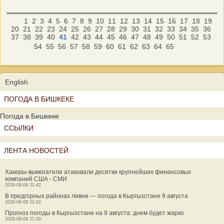
1
2
3
4
5
6
7
8
9
10
11
12
13
14
15
16
17
18
19
20
21
22
23
24
25
26
27
28
29
30
31
32
33
34
35
36
37
38
39
40
41
42
43
44
45
46
47
48
49
50
51
52
53
54
55
56
57
58
59
60
61
62
63
64
65
English
ПОГОДА В БИШКЕКЕ
Погода в Бишкеке
ССЫЛКИ
ЛЕНТА НОВОСТЕЙ
Хакеры-вымогатели атаковали десятки крупнейших финансовых
компаний США - СМИ
2026-08-08 21:42
В предгорных районах ливни — погода в Кыргызстане 9 августа
2026-08-08 21:02
Прогноз погоды в Кыргызстане на 9 августа: днем будет жарко
2026-08-08 21:00