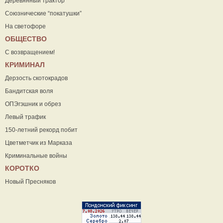
Деревянный трактор
Союзнические “покатушки”
На светофоре
ОБЩЕСТВО
С возвращением!
КРИМИНАЛ
Дерзость скотокрадов
Бандитская воля
ОПЭгэшник и обрез
Левый трафик
150-летний рекорд побит
Цветметчик из Марказа
Криминальные войны
КОРОТКО
Новый Пресняков