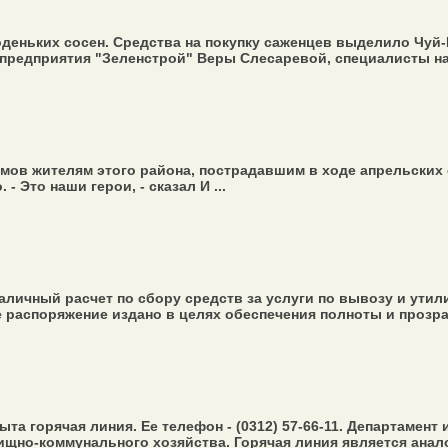
оденьких сосен. Средства на покупку саженцев выделило Чу
предприятия "Зеленстрой" Веры Слесаревой, специалисты на
мов жителям этого района, пострадавшим в ходе апрельских
 Это наши герои, - сказал И ...
аличный расчет по сбору средств за услуги по вывозу и ут
распоряжение издано в целях обеспечения полноты и прозрач
а горячая линия. Ее телефон - (0312) 57-66-11. Департамен
щно-коммунального хозяйства. Горячая линия является анало