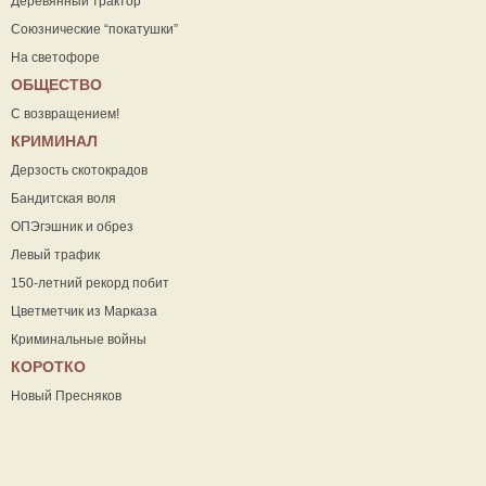
Деревянный трактор
Союзнические “покатушки”
На светофоре
ОБЩЕСТВО
С возвращением!
КРИМИНАЛ
Дерзость скотокрадов
Бандитская воля
ОПЭгэшник и обрез
Левый трафик
150-летний рекорд побит
Цветметчик из Марказа
Криминальные войны
КОРОТКО
Новый Пресняков