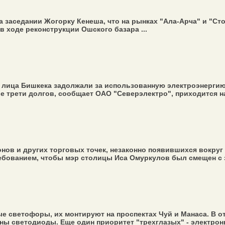
 заседании Жогорку Кенеша, что на рынках "Ала-Арча" и "Ст
в ходе реконструкции Ошского базара ...
 лица Бишкека задолжали за использованную электроэнергию 
ве трети долгов, сообщает ОАО "Северэлектро", приходится на
онов и других торговых точек, незаконно появившихся вокруг
ебованием, чтобы мэр столицы Иса Омуркулов был смещен с з
 светофоры, их монтируют на проспектах Чуй и Манаса. В о
ны светодиоды. Еще один приоритет "трехглазых" - электрон