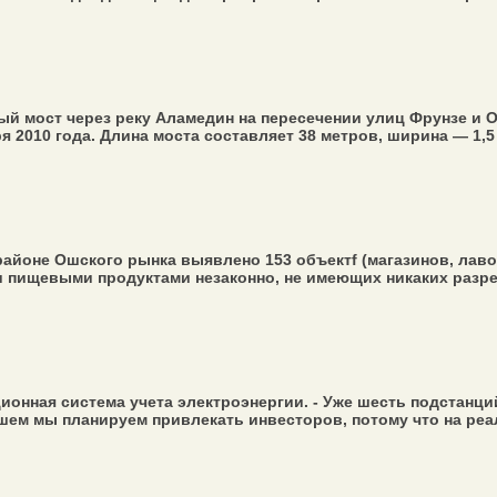
й мост через реку Аламедин на пересечении улиц Фрунзе и 
 2010 года. Длина моста составляет 38 метров, ширина — 1,5 м
районе Ошского рынка выявлено 153 объектf (магазинов, лав
ли пищевыми продуктами незаконно, не имеющих никаких разре
онная система учета электроэнергии. - Уже шесть подстанци
шем мы планируем привлекать инвесторов, потому что на реал