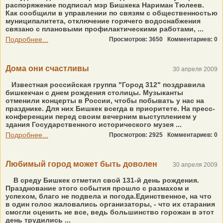
распоряжение подписал мэр Бишкека Нариман Тюлеев.
Как сообщили в управлении по связям с общественностью
муниципалитета, отключение горячего водоснабжения
связано с плановыми профилактическими работами, ...
Подробнее...
Просмотров: 3650
Комментариев: 0
Дома они счастливы
30 апреля 2009
Известная российская группа "Город 312" поздравила
бишкекчан с днем рождения столицы. Музыканты
отменили концерты в России, чтобы побывать у нас на
празднике. Для них Бишкек всегда в приоритете. На пресс-
конференции перед своим вечерним выступлением у
здания Государственного исторического музея ...
Подробнее...
Просмотров: 2925
Комментариев: 0
Любимый город может быть доволен
30 апреля 2009
В среду Бишкек отметил свой 131-й день рождения.
Празднование этого события прошло с размахом и
успехом, благо не подвела и погода.Единственное, на что
в один голос жаловались организаторы, - что их старания
смогли оценить не все, ведь большинство горожан в этот
день трудились ...