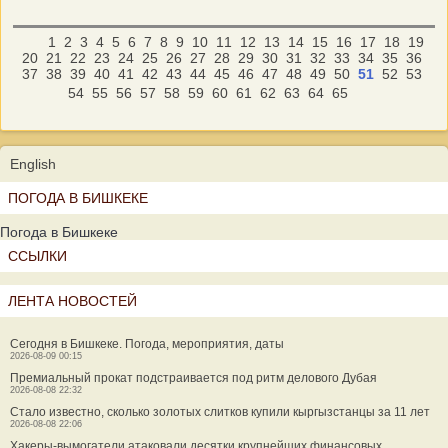
1
2
3
4
5
6
7
8
9
10
11
12
13
14
15
16
17
18
19
20
21
22
23
24
25
26
27
28
29
30
31
32
33
34
35
36
37
38
39
40
41
42
43
44
45
46
47
48
49
50
51
52
53
54
55
56
57
58
59
60
61
62
63
64
65
English
ПОГОДА В БИШКЕКЕ
Погода в Бишкеке
ССЫЛКИ
ЛЕНТА НОВОСТЕЙ
Сегодня в Бишкеке. Погода, мероприятия, даты
2026-08-09 00:15
Премиальный прокат подстраивается под ритм делового Дубая
2026-08-08 22:32
Стало известно, сколько золотых слитков купили кыргызстанцы за 11 лет
2026-08-08 22:06
Хакеры-вымогатели атаковали десятки крупнейших финансовых