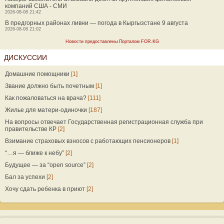
компаний США - СМИ
2026-08-08 21:42
В предгорных районах ливни — погода в Кыргызстане 9 августа
2026-08-08 21:02
Новости предоставлены Порталом FOR.KG
ДИСКУССИИ
Домашние помощники
[1]
Звание должно быть почетным
[1]
Как пожаловаться на врача?
[111]
Жилье для матери-одиночки
[187]
На вопросы отвечает Государственная регистрационная служба при
правительстве КР
[2]
Взимание страховых взносов с работающих пенсионеров
[1]
“…я — ближе к небу”
[2]
Будущее — за “open source”
[2]
Бал за успехи
[2]
Хочу сдать ребенка в приют
[2]