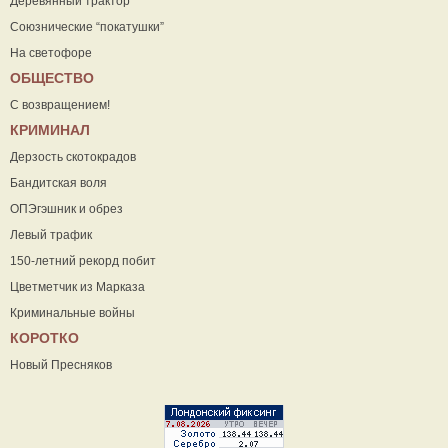
Деревянный трактор
Союзнические “покатушки”
На светофоре
ОБЩЕСТВО
С возвращением!
КРИМИНАЛ
Дерзость скотокрадов
Бандитская воля
ОПЭгэшник и обрез
Левый трафик
150-летний рекорд побит
Цветметчик из Марказа
Криминальные войны
КОРОТКО
Новый Пресняков