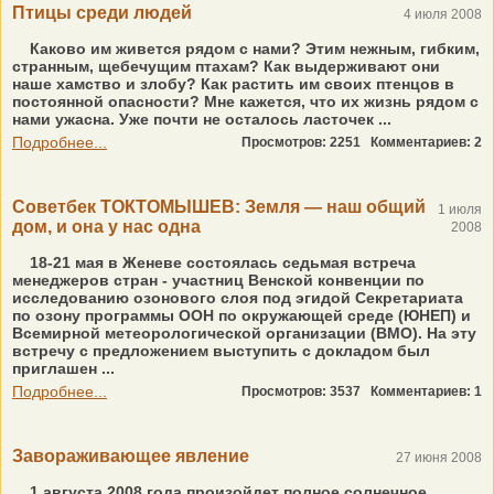
Птицы среди людей
4 июля 2008
Каково им живется рядом с нами? Этим нежным, гибким,
странным, щебечущим птахам? Как выдерживают они
наше хамство и злобу? Как растить им своих птенцов в
постоянной опасности? Мне кажется, что их жизнь рядом с
нами ужасна. Уже почти не осталось ласточек ...
Подробнее...
Просмотров: 2251
Комментариев: 2
Советбек ТОКТОМЫШЕВ: Земля — наш общий
1 июля
дом, и она у нас одна
2008
18-21 мая в Женеве состоялась седьмая встреча
менеджеров стран - участниц Венской конвенции по
исследованию озонового слоя под эгидой Секретариата
по озону программы ООН по окружающей среде (ЮНЕП) и
Всемирной метеорологической организации (ВМО). На эту
встречу с предложением выступить с докладом был
приглашен ...
Подробнее...
Просмотров: 3537
Комментариев: 1
Завораживающее явление
27 июня 2008
1 августа 2008 года произойдет полное солнечное