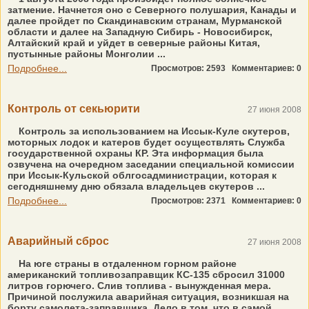
затмение. Начнется оно с Северного полушария, Канады и
далее пройдет по Скандинавским странам, Мурманской
области и далее на Западную Сибирь - Новосибирск,
Алтайский край и уйдет в северные районы Китая,
пустынные районы Монголии ...
Подробнее...
Просмотров: 2593
Комментариев: 0
Контроль от секьюрити
27 июня 2008
Контроль за использованием на Иссык-Куле скутеров,
моторных лодок и катеров будет осуществлять Служба
государственной охраны КР. Эта информация была
озвучена на очередном заседании специальной комиссии
при Иссык-Кульской облгосадминистрации, которая к
сегодняшнему дню обязала владельцев скутеров ...
Подробнее...
Просмотров: 2371
Комментариев: 0
Аварийный сброс
27 июня 2008
На юге страны в отдаленном горном районе
американский топливозаправщик КС-135 сбросил 31000
литров горючего. Слив топлива - вынужденная мера.
Причиной послужила аварийная ситуация, возникшая на
борту самолета-заправщика. Дело в том, что в самой