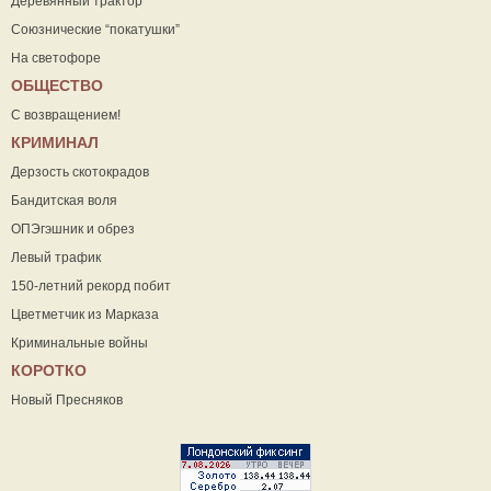
Деревянный трактор
Союзнические “покатушки”
На светофоре
ОБЩЕСТВО
С возвращением!
КРИМИНАЛ
Дерзость скотокрадов
Бандитская воля
ОПЭгэшник и обрез
Левый трафик
150-летний рекорд побит
Цветметчик из Марказа
Криминальные войны
КОРОТКО
Новый Пресняков