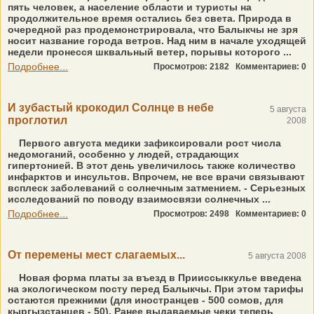
пять человек, а население области и туристы на
продолжительное время остались без света. Природа в
очередной раз продемонстрировала, что Балыкчы не зря
носит название города ветров. Над ним в начале уходящей
недели пронесся шквальный ветер, порывы которого ...
Подробнее...
Просмотров: 2182
Комментариев: 0
И зубастый крокодил Солнце в небе
5 августа
проглотил
2008
Первого августа медики зафиксировали рост числа
недомоганий, особенно у людей, страдающих
гипертонией. В этот день увеличилось также количество
инфарктов и инсультов. Впрочем, не все врачи связывают
всплеск заболеваний с солнечным затмением. - Серьезных
исследований по поводу взаимосвязи солнечных ...
Подробнее...
Просмотров: 2498
Комментариев: 0
От перемены мест слагаемых...
5 августа 2008
Новая форма платы за въезд в Прииссыккулье введена
на экологическом посту перед Балыкчы. При этом тарифы
остаются прежними (для иностранцев - 500 сомов, для
кыргызстанцев - 50). Ранее выдаваемые чеки теперь