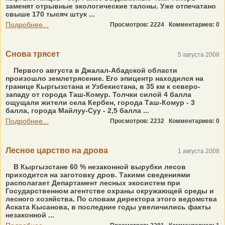
заменят отрывные экологические талоны. Уже отпечатано
свыше 170 тысяч штук ...
Подробнее...
Просмотров: 2224
Комментариев: 0
Снова трясет
5 августа 2008
Первого августа в Джалал-Абадской области
произошло землетрясение. Его эпицентр находился на
границе Кыргызстана и Узбекистана, в 35 км к северо-
западу от города Таш-Комур. Толчки силой 4 балла
ощущали жители села Кербен, города Таш-Комур - 3
балла, города Майлуу-Суу - 2,5 балла ...
Подробнее...
Просмотров: 2232
Комментариев: 0
Лесное царство на дрова
1 августа 2008
В Кыргызстане 60 % незаконной вырубки лесов
приходится на заготовку дров. Такими сведениями
располагает Департамент лесных экосистем при
Государственном агентстве охраны окружающей среды и
лесного хозяйства. По словам директора этого ведомства
Аската Кысанова, в последние годы увеличились факты
незаконной ...