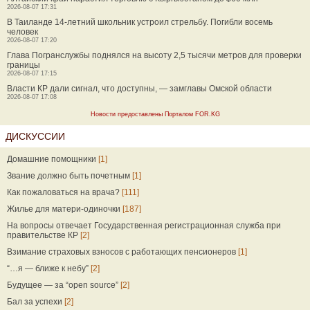
2026-08-07 17:31
В Таиланде 14-летний школьник устроил стрельбу. Погибли восемь
человек
2026-08-07 17:20
Глава Погранслужбы поднялся на высоту 2,5 тысячи метров для проверки
границы
2026-08-07 17:15
Власти КР дали сигнал, что доступны, — замглавы Омской области
2026-08-07 17:08
Новости предоставлены Порталом FOR.KG
ДИСКУССИИ
Домашние помощники
[1]
Звание должно быть почетным
[1]
Как пожаловаться на врача?
[111]
Жилье для матери-одиночки
[187]
На вопросы отвечает Государственная регистрационная служба при
правительстве КР
[2]
Взимание страховых взносов с работающих пенсионеров
[1]
“…я — ближе к небу”
[2]
Будущее — за “open source”
[2]
Бал за успехи
[2]