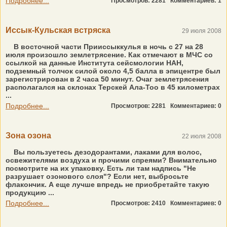
Подробнее...
Просмотров: 2281
Комментариев: 1
Иссык-Кульская встряска
29 июля 2008
В восточной части Прииссыккулья в ночь с 27 на 28
июля произошло землетрясение. Как отмечают в МЧС со
ссылкой на данные Института сейсмологии НАН,
подземный толчок силой около 4,5 балла в эпицентре был
зарегистрирован в 2 часа 50 минут. Очаг землетрясения
располагался на склонах Терскей Ала-Тоо в 45 километрах
...
Подробнее...
Просмотров: 2281
Комментариев: 0
Зона озона
22 июля 2008
Вы пользуетесь дезодорантами, лаками для волос,
освежителями воздуха и прочими спреями? Внимательно
посмотрите на их упаковку. Есть ли там надпись "Не
разрушает озонового слоя"? Если нет, выбросьте
флакончик. А еще лучше впредь не приобретайте такую
продукцию ...
Подробнее...
Просмотров: 2410
Комментариев: 0