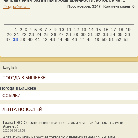
направлении развития промышленности, которое не ...
Подробнее...
Просмотров: 3247
Комментариев: 0
1
2
3
4
5
6
7
8
9
10
11
12
13
14
15
16
17
18
19
20
21
22
23
24
25
26
27
28
29
30
31
32
33
34
35
36
37
38
39
40
41
42
43
44
45
46
47
48
49
50
51
52
53
English
ПОГОДА В БИШКЕКЕ
Погода в Бишкеке
ССЫЛКИ
ЛЕНТА НОВОСТЕЙ
Глава ГНС: Сегодня выигрывает не самый крупный бизнес, а самый
быстрый
2026-08-07 17:53
Алтайский край нарастил торговлю с Кыргызстаном до $60 млн