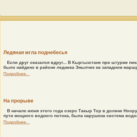
Ледяная мгла поднебесья
Если друг оказался вдруг... В Кыргызстане при штурме пи
было найдено в районе ледника Энылчек на западном маршр
Подробнее...
На прорыве
В начале июня этого года озеро Такыр Тор в долине Ноор
пути мощного водного потока, была нарушена система водос
Подробнее...