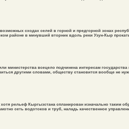
возможных сходах селей в горной и предгорной зонах респу
ском районе в минувший вторник вдоль реки Узун-Кыр прокати
ли министерства всецело подчинена интересам государства и е
зиться другими словами, обществу становится вообще не нужн
, хотя рельеф Кыргызстана спланирован изначально таким обр
мотно сеть водотоков и труб, наладь качественное управлени