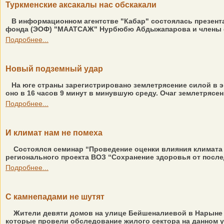
Туркменские аксакалы нас обскакали
В информационном агентстве "Кабар" состоялась презента
фонда (ЭОФ) "МААТСАЖ" Нурбюбю Абдыжапарова и члены фо
Подробнее...
Новый подземный удар
На юге страны зарегистрировано землетрясение силой в э
оно в 16 часов 9 минут в минувшую среду. Очаг землетрясен
Подробнее...
И климат нам не помеха
Состоялся семинар “Проведение оценки влияния климата 
регионального проекта ВОЗ “Сохранение здоровья от послед
Подробнее...
С камнепадами не шутят
Жители девяти домов на улице Бейшеналиевой в Нарыне 
которые провели обследование жилого сектора на данном уч