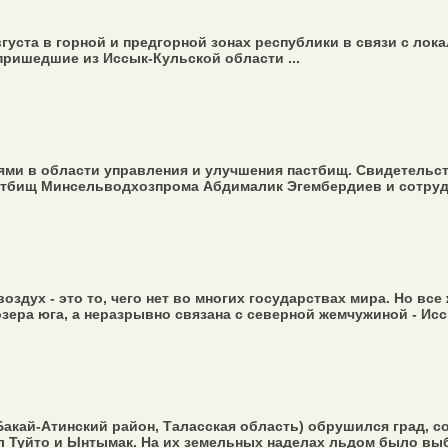
августа в горной и предгорной зонах республики в связи с 
ришедшие из Иссык-Кульской области ...
ми в области управления и улучшения пастбищ. Свидетельств
стбищ Минсельводхозпрома Абдималик Эгембердиев и сотрудн
здух - это то, чего нет во многих государствах мира. Но вс
ера юга, а неразрывно связана с северной жемчужиной - Иссы
Бакай-Атинский район, Таласская область) обрушился град,
 Туйто и Ынтымак. На их земельных наделах льдом было выби