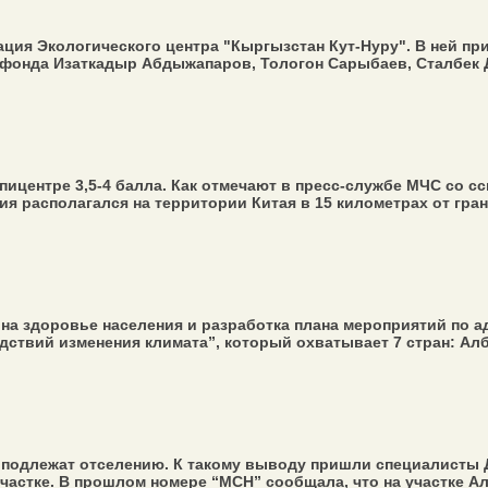
ция Экологического центра "Кыргызстан Кут-Нуру". В ней пр
нда Изаткадыр Абдыжапаров, Тологон Сарыбаев, Сталбек Да
пицентре 3,5-4 балла. Как отмечают в пресс-службе МЧС со 
ия располагался на территории Китая в 15 километрах от грани
на здоровье населения и разработка плана мероприятий по а
ствий изменения климата”, который охватывает 7 стран: Албан
подлежат отселению. К такому выводу пришли специалисты Д
астке. В прошлом номере “МСН” сообщала, что на участке Алм