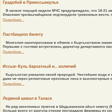
Градобой в Прииссыккулье
В начале текущей недели МЧС предупреждало, что 18-21 
Опасения чрезвычайщиков подтвердили тревожные вести, п
Подробнее...
Пастбищепо билету
Монголия заинтересована в обмене с Кыргызстаном знания
Первыми с гостями встретились директор департамента па
Подробнее...
Иссык–Куль бархатный и... колючий
Кыргызстан уникален своей природой. Чистейшие вода и во
даже не через реликтовые ореховые леса и высокогорные оз
Подробнее...
Ледяной шквал в Таласе
На ряд населенных пунктов в Шадыканском айыл окмоту (
больше всего от разгула стихии пострадали фермеры из сел