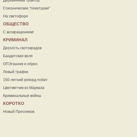
Деревянный трактор
Союзнические “покатушки”
На светофоре
ОБЩЕСТВО
С возвращением!
КРИМИНАЛ
Дерзость скотокрадов
Бандитская воля
ОПЭгэшник и обрез
Левый трафик
150-летний рекорд побит
Цветметчик из Марказа
Криминальные войны
КОРОТКО
Новый Пресняков