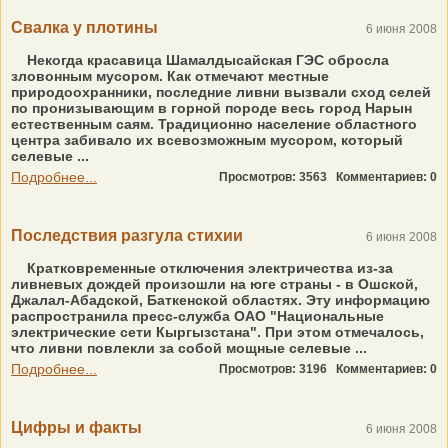
Свалка у плотины
6 июня 2008
Некогда красавица Шамалдысайская ГЭС обросла
зловонным мусором. Как отмечают местные
природоохранники, последние ливни вызвали сход селей
по пронизывающим в горной породе весь город Нарын
естественным саям. Традиционно население областного
центра забивало их всевозможным мусором, который
селевые ...
Подробнее...
Просмотров: 3563
Комментариев: 0
Последствия разгула стихии
6 июня 2008
Кратковременные отключения электричества из-за
ливневых дождей произошли на юге страны - в Ошской,
Джалал-Абадской, Баткенской областях. Эту информацию
распространила пресс-служба ОАО "Национальные
электрические сети Кыргызстана". При этом отмечалось,
что ливни повлекли за собой мощные селевые ...
Подробнее...
Просмотров: 3196
Комментариев: 0
Цифры и факты
6 июня 2008