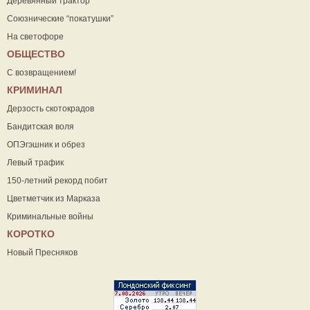
Деревянный трактор
Союзнические “покатушки”
На светофоре
ОБЩЕСТВО
С возвращением!
КРИМИНАЛ
Дерзость скотокрадов
Бандитская воля
ОПЭгэшник и обрез
Левый трафик
150-летний рекорд побит
Цветметчик из Марказа
Криминальные войны
КОРОТКО
Новый Пресняков