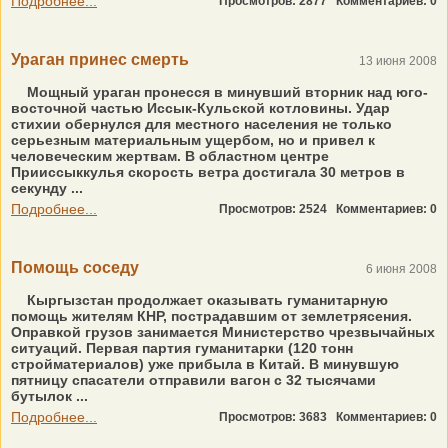
Подробнее...
Просмотров: 2877
Комментариев: 0
Ураган принес смерть
13 июня 2008
Мощный ураган пронесся в минувший вторник над юго-
восточной частью Иссык-Кульской котловины. Удар
стихии обернулся для местного населения не только
серьезным материальным ущербом, но и привел к
человеческим жертвам. В областном центре
Прииссыккулья скорость ветра достигала 30 метров в
секунду ...
Подробнее...
Просмотров: 2524
Комментариев: 0
Помощь соседу
6 июня 2008
Кыргызстан продолжает оказывать гуманитарную
помощь жителям КНР, пострадавшим от землетрясения.
Оправкой грузов занимается Министерство чрезвычайных
ситуаций. Первая партия гуманитарки (120 тонн
стройматериалов) уже прибыла в Китай. В минувшую
пятницу спасатели отправили вагон с 32 тысячами
бутылок ...
Подробнее...
Просмотров: 3683
Комментариев: 0