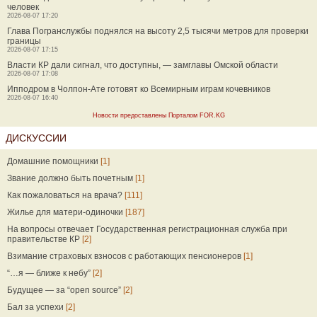
человек
2026-08-07 17:20
Глава Погранслужбы поднялся на высоту 2,5 тысячи метров для проверки
границы
2026-08-07 17:15
Власти КР дали сигнал, что доступны, — замглавы Омской области
2026-08-07 17:08
Ипподром в Чолпон-Ате готовят ко Всемирным играм кочевников
2026-08-07 16:40
Новости предоставлены Порталом FOR.KG
ДИСКУССИИ
Домашние помощники
[1]
Звание должно быть почетным
[1]
Как пожаловаться на врача?
[111]
Жилье для матери-одиночки
[187]
На вопросы отвечает Государственная регистрационная служба при
правительстве КР
[2]
Взимание страховых взносов с работающих пенсионеров
[1]
“…я — ближе к небу”
[2]
Будущее — за “open source”
[2]
Бал за успехи
[2]