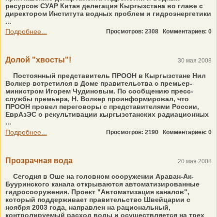
ресурсов СУАР Китая делегация Кыргызстана во главе с
директором Института водных проблем и гидроэнергетики
...
Подробнее...
Просмотров: 2308
Комментариев: 0
Долой "хвосты"!
30 мая 2008
Постоянный представитель ПРООН в Кыргызстане Нил
Волкер встретился в Доме правительства с премьер-
министром Игорем Чудиновым. По сообщению пресс-
службы премьера, Н. Волкер проинформировал, что
ПРООН провел переговоры с представителями России,
ЕврАзЭС о рекультивации кыргызстанских радиационных
...
Подробнее...
Просмотров: 2190
Комментариев: 0
Прозрачная вода
20 мая 2008
Сегодня в Оше на головном сооружении Араван-Ак-
Бууринского канала открываются автоматизированные
гидросооружения. Проект "Автоматизация каналов",
который поддерживает правительство Швейцарии с
ноября 2003 года, направлен на рациональный,
контролируемый расход воды и осуществляется на трех