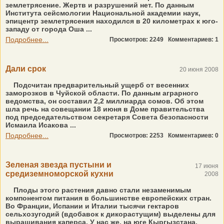
землетрясение. Жертв и разрушений нет. По данным
Института сейсмологии Национальной академии наук,
эпицентр землетрясения находился в 20 километрах к юго-
западу от города Оша ...
Подробнее...
Просмотров: 2249
Комментариев: 1
Дали срок
20 июня 2008
Подсчитан предварительный ущерб от весенних
заморозков в Чуйской области. По данным аграрного
ведомства, он составил 2,2 миллиарда сомов. Об этом
шла речь на совещании 18 июня в Доме правительства
под председательством секретаря Совета безопасности
Исмаила Исакова ...
Подробнее...
Просмотров: 2253
Комментариев: 0
Зеленая звезда пустыни и
17 июня
средиземноморской кухни
2008
Плоды этого растения давно стали незаменимым
компонентом питания в большинстве европейских стран.
Во Франции, Испании и Италии тысячи гектаров
сельхозугодий (вдобавок к дикорастущим) выделены для
выращивания каперса. У нас же, на юге Кыргызстана,