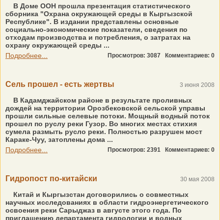
В Доме ООН прошла презентация статистического
сборника "Охрана окружающей среды в Кыргызской
Республике". В издании представлены основные
социально-экономические показатели, сведения по
отходам производства и потребления, о затратах на
охрану окружающей среды ...
Подробнее...
Просмотров: 3087
Комментариев: 0
Сель прошел - есть жертвы
3 июня 2008
В Кадамджайском районе в результате проливных
дождей на территории Орозбековской сельской управы
прошли сильные селевые потоки. Мощный водный поток
прошел по руслу реки Гузор. Во многих местах стихия
сумела размыть русло реки. Полностью разрушен мост
Караке-Чуу, затоплены дома ...
Подробнее...
Просмотров: 2391
Комментариев: 0
Гидропост по-китайски
30 мая 2008
Китай и Кыргызстан договорились о совместных
научных исследованиях в области гидроэнергетического
освоения реки Сарыджаз в августе этого года. По
приглашению департамента гидрологии и водных