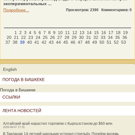
экспериментальных ...
Подробнее...
Просмотров: 2390
Комментариев: 0
1
2
3
4
5
6
7
8
9
10
11
12
13
14
15
16
17
18
19
20
21
22
23
24
25
26
27
28
29
30
31
32
33
34
35
36
37
38
39
40
41
42
43
44
45
46
47
48
49
50
51
52
53
English
ПОГОДА В БИШКЕКЕ
Погода в Бишкеке
ССЫЛКИ
ЛЕНТА НОВОСТЕЙ
Алтайский край нарастил торговлю с Кыргызстаном до $60 млн
2026-08-07 17:31
В Таиланде 14-летний школьник устроил стрельбу. Погибли восемь