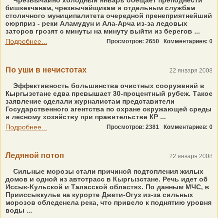
Чрезвычайно холодный январь обещает преподнести
бишкекчанам, чрезвычайщикам и отдельным службам
столичного муниципалитета очередной пренеприятнейший
сюрприз - реки Аламудун и Ала-Арча из-за ледовых
заторов грозят с минуты на минуту выйти из берегов ...
Подробнее...
Просмотров: 2650
Комментариев: 0
По уши в нечистотах
22 января 2008
Эффективность большинства очистных сооружений в
Кыргызстане едва превышает 30-процентный рубеж. Такое
заявление сделали журналистам представители
Государственного агентства по охране окружающей среды
и лесному хозяйству при правительстве КР ...
Подробнее...
Просмотров: 2381
Комментариев: 0
Ледяной потоп
22 января 2008
Сильные морозы стали причиной подтопления жилых
домов и одной из автотрасс в Кыргызстане. Речь идет об
Иссык-Кульской и Таласской областях. По данным МЧС, в
Прииссыккулье на курорте Джети-Огуз из-за сильных
морозов обледенела река, что привело к поднятию уровня
воды ...