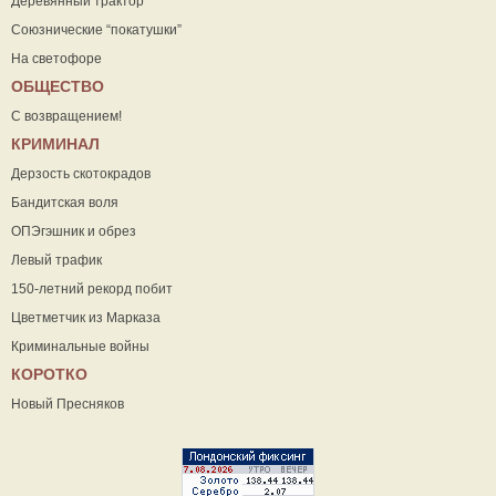
Деревянный трактор
Союзнические “покатушки”
На светофоре
ОБЩЕСТВО
С возвращением!
КРИМИНАЛ
Дерзость скотокрадов
Бандитская воля
ОПЭгэшник и обрез
Левый трафик
150-летний рекорд побит
Цветметчик из Марказа
Криминальные войны
КОРОТКО
Новый Пресняков