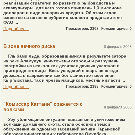
реализации стратегии по развитию рыбоводства и
аквакультуры, для чего готова привлечь 1,3 миллиона
долларов в виде донорских средств. Об этом стало
известно на встрече субрегионального представителя
ФАО ...
Подробнее...
Просмотров: 2308
Комментариев: 0
В зоне вечного риска
8 февраля 2008
Глыбами льда, образовавшимися в результате затора
на реке Аламудун, уничтожены огороды и разрушены
постройки на нескольких десятках дачных участков в
пригороде столицы. Весь ушедший январь непогода
держала в напряжении как большинство населения
Кыргызстана, так и чрезвычайщиков, местные власти ...
Подробнее...
Просмотров: 2388
Комментариев: 0
"Комиссар Каттани" сражается с
8 февраля 2008
волками
Усугубляющаяся ситуация, связанная с уничтожением
волками домашнего скота, стала основной темой
обсуждения на одном из заседаний актива Нарынской
облгосадминистрации у губернатора Омурбека