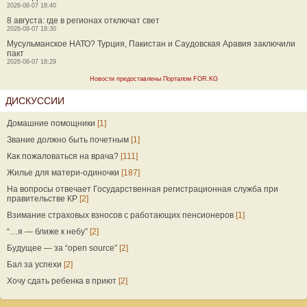
2026-08-07 18:40
8 августа: где в регионах отключат свет
2026-08-07 18:30
Мусульманское НАТО? Турция, Пакистан и Саудовская Аравия заключили
пакт
2026-08-07 18:29
Новости предоставлены Порталом FOR.KG
ДИСКУССИИ
Домашние помощники
[1]
Звание должно быть почетным
[1]
Как пожаловаться на врача?
[111]
Жилье для матери-одиночки
[187]
На вопросы отвечает Государственная регистрационная служба при
правительстве КР
[2]
Взимание страховых взносов с работающих пенсионеров
[1]
“…я — ближе к небу”
[2]
Будущее — за “open source”
[2]
Бал за успехи
[2]
Хочу сдать ребенка в приют
[2]