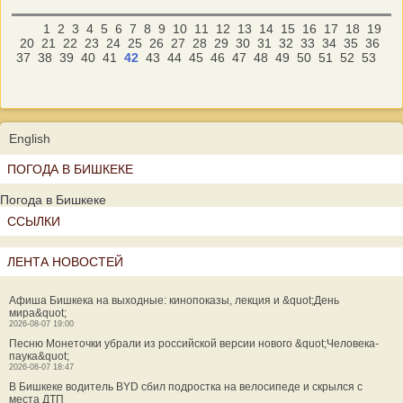
1
2
3
4
5
6
7
8
9
10
11
12
13
14
15
16
17
18
19
20
21
22
23
24
25
26
27
28
29
30
31
32
33
34
35
36
37
38
39
40
41
42
43
44
45
46
47
48
49
50
51
52
53
English
ПОГОДА В БИШКЕКЕ
Погода в Бишкеке
ССЫЛКИ
ЛЕНТА НОВОСТЕЙ
Афиша Бишкека на выходные: кинопоказы, лекция и &quot;День
мира&quot;
2026-08-07 19:00
Песню Монеточки убрали из российской версии нового &quot;Человека-
паука&quot;
2026-08-07 18:47
В Бишкеке водитель BYD сбил подростка на велосипеде и скрылся с
места ДТП