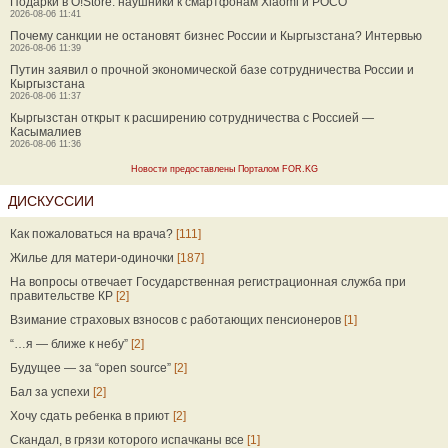
Подарки в O!Store: наушники к смартфонам Xiaomi и POCO
2026-08-06 11:41
Почему санкции не остановят бизнес России и Кыргызстана? Интервью
2026-08-06 11:39
Путин заявил о прочной экономической базе сотрудничества России и
Кыргызстана
2026-08-06 11:37
Кыргызстан открыт к расширению сотрудничества с Россией —
Касымалиев
2026-08-06 11:36
Новости предоставлены Порталом FOR.KG
ДИСКУССИИ
Как пожаловаться на врача?
[111]
Жилье для матери-одиночки
[187]
На вопросы отвечает Государственная регистрационная служба при
правительстве КР
[2]
Взимание страховых взносов с работающих пенсионеров
[1]
“…я — ближе к небу”
[2]
Будущее — за “open source”
[2]
Бал за успехи
[2]
Хочу сдать ребенка в приют
[2]
Скандал, в грязи которого испачканы все
[1]