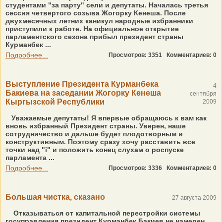
студентами "за парту" сели и депутаты. Началась третья
сессия четвертого созыва Жогорку Кенеша. После
двухмесячных летних каникул народные избранники
приступили к работе. На официальное открытие
парламентского сезона прибыл президент страны
Курманбек ...
Подробнее...
Просмотров: 3351
Комментариев: 0
Выступление Президента Курманбека
4
Бакиева на заседании Жогорку Кенеша
сентября
Кыргызской Республики
2009
Уважаемые депутаты! Я впервые обращаюсь к вам как
вновь избранный Президент страны. Уверен, наше
сотрудничество и дальше будет плодотворным и
конструктивным. Поэтому сразу хочу расставить все
точки над "i" и положить конец слухам о роспуске
парламента ...
Подробнее...
Просмотров: 3336
Комментариев: 0
Большая чистка, сказано
27 августа 2009
Отказываться от капитальной перестройки системы
госуправления президент Курманбек Бакиев не намерен.