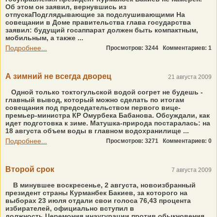
Об этом он заявил, вернувшись из
отпускаПодглядывающие за подслушивающими На
совещании в Доме правительства глава государства
заявил: будущий госаппарат должен быть компактным,
мобильным, а также ...
Подробнее...
Просмотров: 3244
Комментариев: 1
А зимний не всегда дворец
21 августа 2009
Одной только токтогульской водой согрет не будешь -
главный вывод, который можно сделать по итогам
совещания под председательством первого вице-
премьер-министра КР Омурбека Бабанова. Обсуждали, как
идет подготовка к зиме. Матушка-природа постаралась: на
18 августа объем воды в главном водохранилище ...
Подробнее...
Просмотров: 3271
Комментариев: 0
Второй срок
7 августа 2009
В минувшее воскресенье, 2 августа, новоизбранный
президент страны Курманбек Бакиев, за которого на
выборах 23 июля отдали свои голоса 76,43 процента
избирателей, официально вступил в
должность.Церемония инаугурации против обыкновения