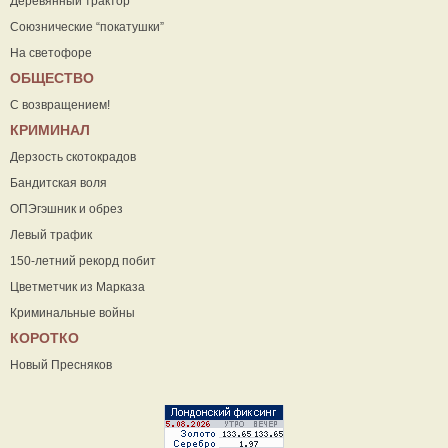
Деревянный трактор
Союзнические “покатушки”
На светофоре
ОБЩЕСТВО
С возвращением!
КРИМИНАЛ
Дерзость скотокрадов
Бандитская воля
ОПЭгэшник и обрез
Левый трафик
150-летний рекорд побит
Цветметчик из Марказа
Криминальные войны
КОРОТКО
Новый Пресняков