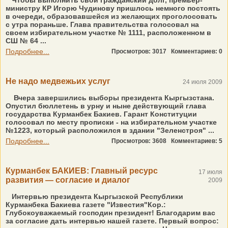
Чтобы выполнить свой гражданский долг, премьер-
министру КР Игорю Чудинову пришлось немного постоять
в очереди, образовавшейся из желающих проголосовать
с утра пораньше. Глава правительства голосовал на
своем избирательном участке № 1111, расположенном в
СШ № 64 ...
Подробнее...
Просмотров: 3017
Комментариев: 0
Не надо медвежьих услуг
24 июля 2009
Вчера завершились выборы президента Кыргызстана.
Опустил бюллетень в урну и ныне действующий глава
государства Курманбек Бакиев. Гарант Конституции
голосовал по месту прописки - на избирательном участке
№1223, который расположился в здании "Зеленстроя" ...
Подробнее...
Просмотров: 3608
Комментариев: 5
Курманбек БАКИЕВ: Главный ресурс
17 июля
развития — согласие и диалог
2009
Интервью президента Кыргызской Республики
Курманбека Бакиева газете "Известия"Кор.:
Глубокоуважаемый господин президент! Благодарим вас
за согласие дать интервью нашей газете. Первый вопрос: