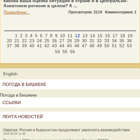
какова ваша оценка ситуации в стране и в Центрально-
Азиатском регионе в целом? К ...
Подробнее...
Просмотров: 3219
Комментариев: 1
1
2
3
4
5
6
7
8
9
10
11
12
13
14
15
16
17
18
19
20
21
22
23
24
25
26
27
28
29
30
31
32
33
34
35
36
37
38
39
40
41
42
43
44
45
46
47
48
49
50
51
52
53
54
55
56
English
ПОГОДА В БИШКЕКЕ
Погода в Бишкеке
ССЫЛКИ
ЛЕНТА НОВОСТЕЙ
Оверчук: Россия и Кыргызстан продолжают укреплять взаимодействие
2026-08-06 11:48