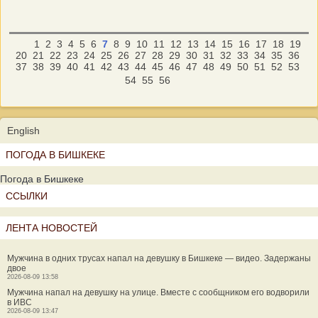
1
2
3
4
5
6
7
8
9
10
11
12
13
14
15
16
17
18
19
20
21
22
23
24
25
26
27
28
29
30
31
32
33
34
35
36
37
38
39
40
41
42
43
44
45
46
47
48
49
50
51
52
53
54
55
56
English
ПОГОДА В БИШКЕКЕ
Погода в Бишкеке
ССЫЛКИ
ЛЕНТА НОВОСТЕЙ
Мужчина в одних трусах напал на девушку в Бишкеке — видео. Задержаны
двое
2026-08-09 13:58
Мужчина напал на девушку на улице. Вместе с сообщником его водворили
в ИВС
2026-08-09 13:47