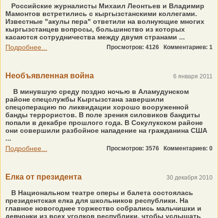
Российские журналисты Михаил Леонтьев и Владимир
Мамонтов встретились с кыргызстанскими коллегами.
Известные "акулы пера" ответили на волнующие многих
кыргызстанцев вопросы, большинство из которых
касаются сотрудничества между двумя странами ...
Подробнее...
Просмотров: 4126
Комментариев: 1
Необъявленная война
6 января 2011
В минувшую среду поздно ночью в Аламудунском
районе спецслужбы Кыргызстана завершили
спецоперацию по ликвидации хорошо вооруженной
банды террористов. В поле зрения силовиков бандиты
попали в декабре прошлого года. В Сокулукском районе
они совершили разбойное нападение на гражданина США
...
Подробнее...
Просмотров: 3576
Комментариев: 0
Елка от президента
30 декабря 2010
В Национальном театре оперы и балета состоялась
президентская елка для школьников республики. На
главное новогоднее торжество собрались мальчишки и
девчонки из всех уголков республики, чтобы услышать