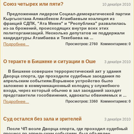
Союз четырех или пяти?
10 декабря 2010
Предложенная лидером Социал-демократической партии
Кыргызстана Алмазбеком Атамбаевым коалиция из
фракций СДПК, "Ата Мекен" и "Республика" развалилась
из-за брожений, происходящих внутри всех этих
политорганизаций. Несколько депутатов не поддержали
кандидатуры Атамбаева и Текебаева на ...
Подробнее...
Просмотров: 2760
Комментариев: 0
О теракте в Бишкеке и ситуации в Оше
3 декабря 2010
В Бишкеке совершен террористический акт у здания
Дворца спорта, где проходили судебные заседания по
апрельским событиям.Взрывное устройство было
заложено в коммуникационный колодец у служебного
входа, через который обычно в зал заседаний заходят
представители гособвинения, адвокаты обвиняемых и ...
Подробнее...
Просмотров: 3360
Комментариев: 0
Суд остался без зала и зрителей
3 декабря 2010
После ЧП возле Дворца спорта, где проходил судебный
процесс по апрельским событиям, был объявлен