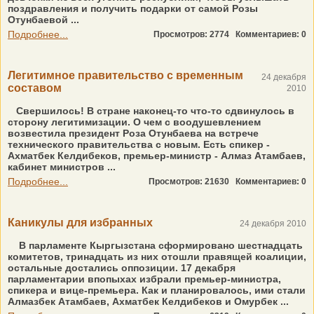
поздравления и получить подарки от самой Розы
Отунбаевой ...
Подробнее...
Просмотров: 2774
Комментариев: 0
Легитимное правительство с временным
24 декабря
составом
2010
Свершилось! В стране наконец-то что-то сдвинулось в
сторону легитимизации. О чем с воодушевлением
возвестила президент Роза Отунбаева на встрече
технического правительства с новым. Есть спикер -
Ахматбек Келдибеков, премьер-министр - Алмаз Атамбаев,
кабинет министров ...
Подробнее...
Просмотров: 21630
Комментариев: 0
Каникулы для избранных
24 декабря 2010
В парламенте Кыргызстана сформировано шестнадцать
комитетов, тринадцать из них отошли правящей коалиции,
остальные достались оппозиции. 17 декабря
парламентарии впопыхах избрали премьер-министра,
спикера и вице-премьера. Как и планировалось, ими стали
Алмазбек Атамбаев, Ахматбек Келдибеков и Омурбек ...