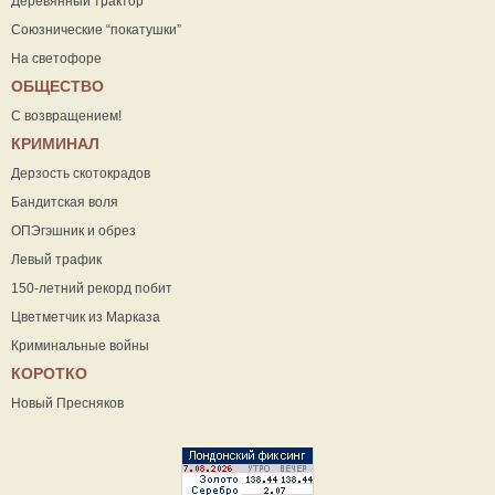
Деревянный трактор
Союзнические “покатушки”
На светофоре
ОБЩЕСТВО
С возвращением!
КРИМИНАЛ
Дерзость скотокрадов
Бандитская воля
ОПЭгэшник и обрез
Левый трафик
150-летний рекорд побит
Цветметчик из Марказа
Криминальные войны
КОРОТКО
Новый Пресняков