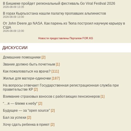
В Бишкеке пройдет региональный фестиваль Go Viral Festival 2026
2026-08-09 13:35
В горах Кыргызстана нашли палатку пропавших альпинистов
2026-08-09 13:00
От John Deere до NASA. Как парень из Тюпа построил научную карьеру в
США
2026-08-09 13:00
Новости предоставлены Порталом FOR.KG
ДИСКУССИИ
Домашние помощники
[2]
Звание должно быть почетным
[1]
Как пожаловаться на врача?
[111]
Жилье для матери-одиночки
[187]
На вопросы отвечает Государственная регистрационная служба при
правительстве КР
[2]
Взимание страховых взносов с работающих пенсионеров
[1]
“…я — ближе к небу”
[2]
Будущее — за “open source”
[2]
Бал за успехи
[2]
Хочу сдать ребенка в приют
[2]