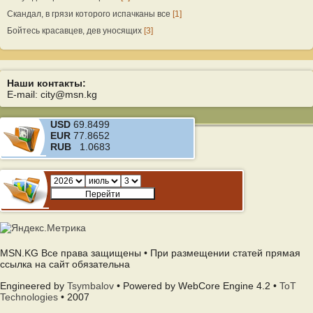
Скандал, в грязи которого испачканы все
[1]
Бойтесь красавцев, дев уносящих
[3]
Наши контакты:
E-mail: city@msn.kg
USD
69.8499
EUR
77.8652
RUB
1.0683
MSN.KG Все права защищены • При размещении статей прямая
ссылка на сайт обязательна
Engineered by
Tsymbalov
• Powered by WebCore Engine 4.2 •
ToT
Technologies
• 2007