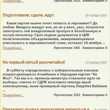
Подробнее...
Просмотров: 3015
Комментариев: 0
Подготовили, сдали, ждут
16 ноября 2007
Какая партия нынче хочет попасть в парламент? Да
любая. Мандата жаждут все, но не у всех, увы, получится
заполучить сей вожделенный пропуск в безоблачную и
сытую пятилетку. Срок подачи документов в ЦИК
политическими объединениями, намеревающимися
участвовать в парламентской гонке, истекает 16 ноября ...
Подробнее...
Просмотров: 3401
Комментариев: 0
На первый-пятый рассчитайся!
13 ноября 2007
В субботу определились с избирательным списком
социал-демократы Атамбаева и Народная партия "Ак
Жол". Так как и.о. премьер-министра отказался идти на
выборы, список от СДПК возглавил некогда ярый
оппозиционер, ныне примерный партиец Омурбек Бабанов
...
Подробнее...
Просмотров: 3181
Комментариев: 0
Президент позвал энергетиков вернуться и