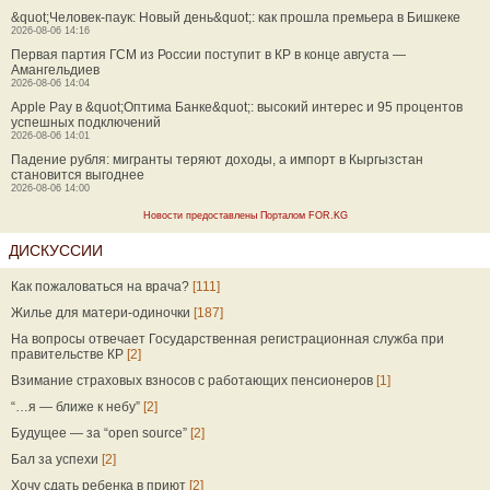
&quot;Человек-паук: Новый день&quot;: как прошла премьера в Бишкеке
2026-08-06 14:16
Первая партия ГСМ из России поступит в КР в конце августа —
Амангельдиев
2026-08-06 14:04
Apple Pay в &quot;Оптима Банке&quot;: высокий интерес и 95 процентов
успешных подключений
2026-08-06 14:01
Падение рубля: мигранты теряют доходы, а импорт в Кыргызстан
становится выгоднее
2026-08-06 14:00
Новости предоставлены Порталом FOR.KG
ДИСКУССИИ
Как пожаловаться на врача?
[111]
Жилье для матери-одиночки
[187]
На вопросы отвечает Государственная регистрационная служба при
правительстве КР
[2]
Взимание страховых взносов с работающих пенсионеров
[1]
“…я — ближе к небу”
[2]
Будущее — за “open source”
[2]
Бал за успехи
[2]
Хочу сдать ребенка в приют
[2]