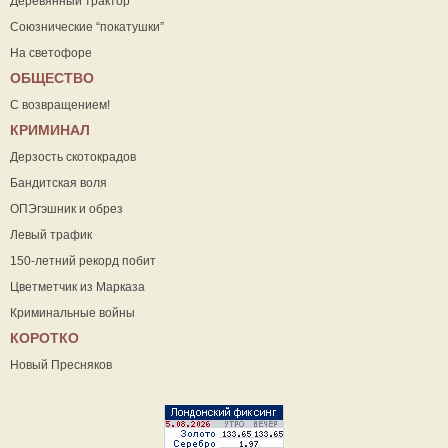
Деревянный трактор
Союзнические “покатушки”
На светофоре
ОБЩЕСТВО
С возвращением!
КРИМИНАЛ
Дерзость скотокрадов
Бандитская воля
ОПЭгэшник и обрез
Левый трафик
150-летний рекорд побит
Цветметчик из Марказа
Криминальные войны
КОРОТКО
Новый Пресняков