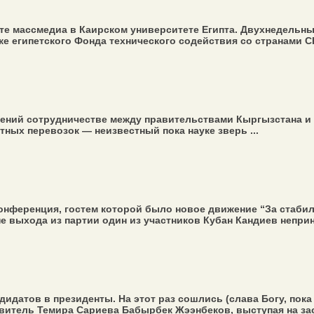
е массмедиа в Каирском университете Египта. Двухнедельный
 египетского Фонда технического содействия со странами СНГ
ний сотрудничестве между правительствами Кыргызстана и С
ных перевозок — неизвестный пока науке зверь ...
онференция, гостем которой было новое движение “За стаби
 выхода из партии один из участников Кубан Кандиев неприн
датов в президенты. На этот раз сошлись (слава Богу, пока
витель Темира Сариева Бабырбек Жээнбеков, выступая на зас