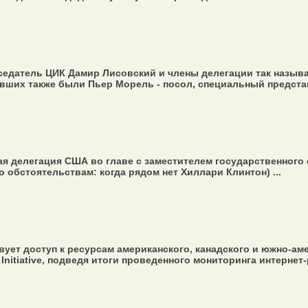
едатель ЦИК Дамир Лисовский и члены делегации так называе
ших также были Пьер Морель - посол, специальный представ
я делегация США во главе с заместителем государственного
 обстоятельствам: когда рядом нет Хиллари Клинтон) ...
ует доступ к ресурсам американского, канадского и южно-аме
nitiative, подведя итоги проведенного мониторинга интернет-р