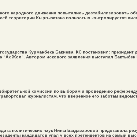
нного народного движения попытались дестабилизировать об
сей территории Кыргызстана полностью контролируется сила
осударства Курманбека Бакиева. КС постановил: президент д
ва “Ак Жол”. Автором искового заявления выступил Бактыбек
избирательной комиссии по выборам и проведению референд
рапортовал журналистам, что вверенное его заботам ведомств
идата политических наук Нины Багдасаровой представила ре
зиденты кандидатов упал у всех претендентов на самый высок