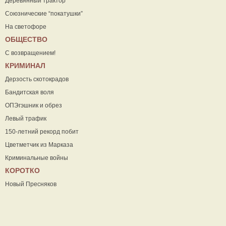
Деревянный трактор
Союзнические “покатушки”
На светофоре
ОБЩЕСТВО
С возвращением!
КРИМИНАЛ
Дерзость скотокрадов
Бандитская воля
ОПЭгэшник и обрез
Левый трафик
150-летний рекорд побит
Цветметчик из Марказа
Криминальные войны
КОРОТКО
Новый Пресняков