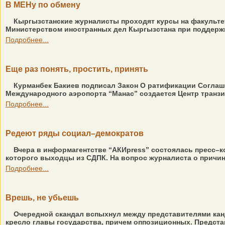
В МЕНу по обмену
Кыргызстанские журналисты проходят курсы на факультет
Министерством иностранных дел Кыргызстана при поддержке
Подробнее...
Еще раз понять, простить, принять
Курманбек Бакиев подписал Закон О ратификации Соглаше
Международного аэропорта “Манас” создается Центр транзит
Подробнее...
Редеют ряды социал–демократов
Вчера в информагентстве “АКИpress” состоялась пресс–к
которого выходцы из СДПК. На вопрос журналиста о причине
Подробнее...
Врешь, не убьешь
Очередной скандал вспыхнул между представителями канди
кресло главы государства, причем оппозиционных. Предста