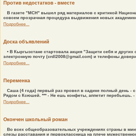
Против недостатков - вместе
В газете "МСН" вышел ряд материалов с критикой Национа
совсем прозрачная процедура выдвижения новых академиков
Подробнее...
Доска объявлений
• В Кыргызстане стартовала акция "Защити себя и других 
электронную почту (crdl2008@gmail.com) и телефоны доверия: 0 
Подробнее...
Переменка
Саша (4 года) первый раз провел в садике полный день - с 
Рядом с Ксюшей. *** - Не ешь конфеты, аппетит перебьешь. 
Подробнее...
Окончен школьный роман
Во всех общеобразовательных учреждениях страны в мину
слезы расставания и первоклассница на плече мужественно