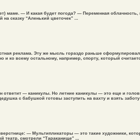
т) маме. — И какая будет погода? — Переменная облачность,
 на сказку “Аленький цветочек” ...
тная реклама. Эту же мысль гораздо раньше сформулировал Па
о и ко всему остальному, например, спорту, который считаетс
н ответит — каникулы. Но летние каникулы — это еще и голов
душка с бабушкой готовы заступить на вахту и взять заботу о
 сверстнице: — Мультипликаторы — это такие художники, кото
 театр, смотрели “Тараканище” ...