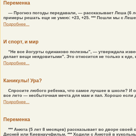
Переменка
— Прогноз погоды передавали, — рассказывает Леша (6 ле
примеры решать еще не умею: +23, +25. *** Пошли мы с Лешей
Подробнее...
И спорт, и мир
“Не все йогурты одинаково полезны”, — утверждала извес
делает вещи неядовитыми”. Это относится не только к еде, н
Подробнее...
Каникулы! Ура?
Спросите любого ребенка, что самое лучшее в школе? И о
все лето — несбыточная мечта для мам и пап. Хорошо если де
Подробнее...
Переменка
*** Анюта (5 лет 8 месяцев) рассказывает во дворе своей
Дисней или Киевнаучфильм. *** Ходили с Анютой в кукольный