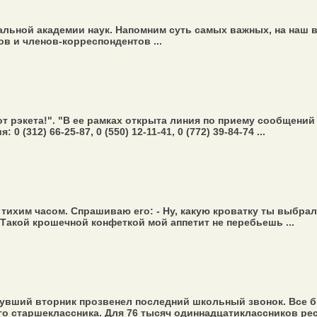
льной академии наук. Напомним суть самых важных, на наш в
 и членов-корреспондентов ...
от рэкета!". "В ее рамках открыта линия по приему сообщени
(312) 66-25-87, 0 (550) 12-11-41, 0 (772) 39-84-74 ...
тихим часом. Спрашиваю его: - Ну, какую кроватку ты выбрал? 
- Такой крошечной конфеткой мой аппетит не перебьешь ...
вший вторник прозвенел последний школьный звонок. Все бы
го старшеклассника. Для 76 тысяч одиннадцатиклассников рес