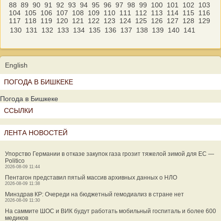
88
89
90
91
92
93
94
95
96
97
98
99
100
101
102
103
104
105
106
107
108
109
110
111
112
113
114
115
116
117
118
119
120
121
122
123
124
125
126
127
128
129
130
131
132
133
134
135
136
137
138
139
140
141
English
ПОГОДА В БИШКЕКЕ
Погода в Бишкеке
ССЫЛКИ
ЛЕНТА НОВОСТЕЙ
Упорство Германии в отказе закупок газа грозит тяжелой зимой для ЕС —
Politico
2026-08-09 11:44
Пентагон представил пятый массив архивных данных о НЛО
2026-08-09 11:38
Минздрав КР: Очереди на бюджетный гемодиализ в стране нет
2026-08-09 11:30
На саммите ШОС и ВИК будут работать мобильный госпиталь и более 600
медиков