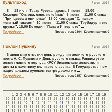
Культпоход
7 июня 2012
8 — 13 июня Театр Русская драма 8 июня — 18.00
Комедия “Он, она, окно, покойник”. 9 июня — 11.00 Сказка
“Принцесса и свинопас”, 18.00 Комедия “Слишком
женатый таксист”. 10 июня — 11.00 Сказка “Трубадур и его
друзья”, 18.00 Комедия “Папа в Интернете” ...
Подробнее...
Просмотров: 2304
Комментариев: 0
Поклон Пушкину
7 июня 2012
6 июня мир отметил день рождения великого русского
поэта А. С. Пушкина и День русского языка. Ранним утро
возле главного корпуса КРСУ бишкекчане возложили
цветы к памятнику великого классика. В Государственном
национальном русском театре драмы им ...
Подробнее...
Просмотров: 2357
Комментариев: 0
1
2
3
4
5
6
7
8
9
10
11
12
13
14
15
16
17
18
19
20
21
22
23
24
25
26
27
28
29
30
31
32
33
34
35
36
37
38
39
40
41
42
43
44
45
46
47
48
49
50
51
52
53
54
55
56
57
58
59
60
61
62
63
64
65
66
67
68
69
70
71
72
73
74
75
76
77
78
79
80
81
82
83
84
85
86
87