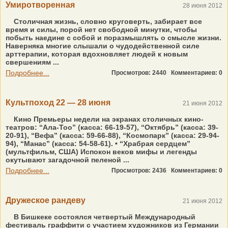
Умиротворенная
28 июня 2012
Столичная жизнь, словно круговерть, забирает все
время и силы, порой нет свободной минутки, чтобы
побыть наедине с собой и поразмышлять о смысле жизни.
Наверняка многие слышали о чудодейственной силе
арттерапии, которая вдохновляет людей к новым
свершениям ...
Подробнее...
Просмотров: 2440
Комментариев: 0
Культпоход 22 — 28 июня
21 июня 2012
Кино Премьеры недели на экранах столичных кино­
театров: “Ала-Тоо” (касса: 66-19-57), “Октябрь” (касса: 39-
20-91), “Вефа” (касса: 59-66-88), “Космопарк” (касса: 29-94-
94), “Манас” (касса: 54-58-61). • “Храбрая сердцем”
(мультфильм, США) Испокон веков мифы и легенды
окутывают загадочной пеленой ...
Подробнее...
Просмотров: 2436
Комментариев: 0
Дружеское рандеву
21 июня 2012
В Бишкеке состоялся четвертый Международный
фестиваль граффити с участием художников из Германии