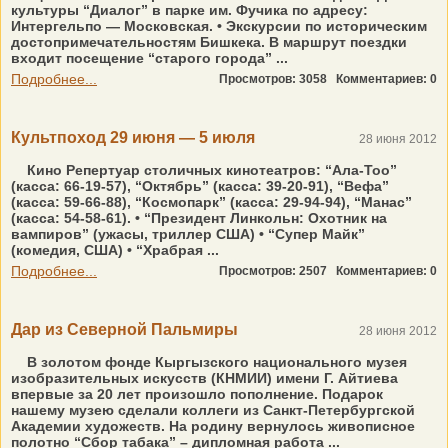
культуры “Диалог” в парке им. Фучика по адресу:
Интергельпо — Московская. • Экскурсии по историческим
достопримечательностям Бишкека. В маршрут поездки
входит посещение “старого города” ...
Подробнее...
Просмотров: 3058
Комментариев: 0
Культпоход 29 июня — 5 июля
28 июня 2012
Кино Репертуар столичных кинотеатров: “Ала-Тоо”
(касса: 66-19-57), “Октябрь” (касса: 39-20-91), “Вефа”
(касса: 59-66-88), “Космопарк” (касса: 29-94-94), “Манас”
(касса: 54-58-61). • “Президент Линкольн: Охотник на
вампиров” (ужасы, триллер США) • “Супер Майк”
(комедия, США) • “Храбрая ...
Подробнее...
Просмотров: 2507
Комментариев: 0
Дар из Северной Пальмиры
28 июня 2012
В золотом фонде Кыргызского национального музея
изобразительных искусств (КНМИИ) имени Г. Айтиева
впервые за 20 лет произошло пополнение. Подарок
нашему музею сделали коллеги из Санкт-Петербургской
Академии художеств. На родину вернулось живописное
полотно “Сбор табака” – дипломная работа ...