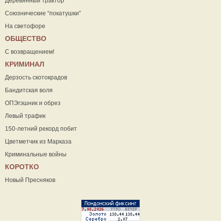
Деревянный трактор
Союзнические “покатушки”
На светофоре
ОБЩЕСТВО
С возвращением!
КРИМИНАЛ
Дерзость скотокрадов
Бандитская воля
ОПЭгэшник и обрез
Левый трафик
150-летний рекорд побит
Цветметчик из Марказа
Криминальные войны
КОРОТКО
Новый Пресняков