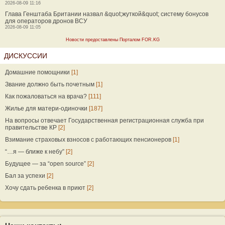
2026-08-09 11:16
Глава Генштаба Британии назвал &quot;жуткой&quot; систему бонусов
для операторов дронов ВСУ
2026-08-09 11:05
Новости предоставлены Порталом FOR.KG
ДИСКУССИИ
Домашние помощники
[1]
Звание должно быть почетным
[1]
Как пожаловаться на врача?
[111]
Жилье для матери-одиночки
[187]
На вопросы отвечает Государственная регистрационная служба при
правительстве КР
[2]
Взимание страховых взносов с работающих пенсионеров
[1]
“…я — ближе к небу”
[2]
Будущее — за “open source”
[2]
Бал за успехи
[2]
Хочу сдать ребенка в приют
[2]