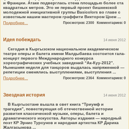
и Франции. Атаке подверглась стена площадью более cта
квадратных метров. Это не первый проект бишкекской
молодежной инициативной группы Basicolors во главе с
известным нашим мастером граффити Виктором Цоем ...
Подробнее...
Просмотров: 2300
Комментариев: 0
Идея побеждать
14 июня 2012
Сегодня в Кыргызском национальном академическом
театре оперы и балета имени Малдыбаева состоится гала-
концерт первого Международного конкурса
хореографических учебных заведений “Ак-Куу-2012”.
Нынешняя неделя для танцоров выдалась напряженной —
репетиции сменялись выступлениями, выступления ...
Подробнее...
Просмотров: 2364
Комментариев: 0
Звездная история
14 июня 2012
В Кыргызстане вышла в свет книга “Триумф и
трагедия”, повествующая об отечественной истории
развития классической музыки, оперы, балета и
драматического искусства. Авторы издания — народный
поэт КР Эрнис Турсунов и народная артистка КР Дарика
Жалгасынова ...