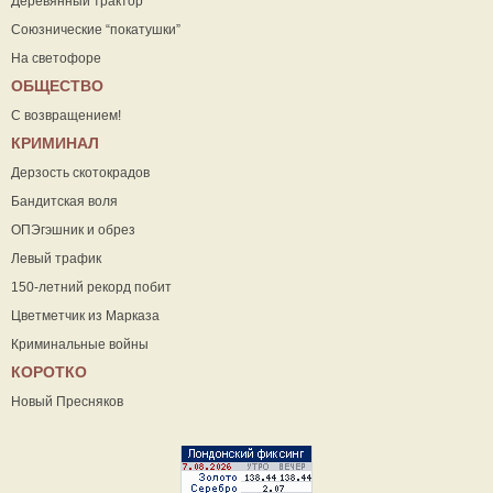
Деревянный трактор
Союзнические “покатушки”
На светофоре
ОБЩЕСТВО
С возвращением!
КРИМИНАЛ
Дерзость скотокрадов
Бандитская воля
ОПЭгэшник и обрез
Левый трафик
150-летний рекорд побит
Цветметчик из Марказа
Криминальные войны
КОРОТКО
Новый Пресняков