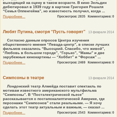
выходящий на сцену в таком возрасте. В кино Зельдин
дебютировал в 1939 году в картине Григория Рошаля
“Семья Оппенгейма”, но известность получил, когда ...
Подробнее...
Просмотров: 2835
Комментариев: 0
Любят Путина, смотря “Пусть говорят”
13 февраля 2014
Согласно данным опросов Центра изучения
общественного мнения “Левада-центр”, в списке лучших
фильмов оказались “Высоцкий. Спасибо, что живой”,
“Любовь в большом городе”, “Горько”, “Мамы” и две
зарубежные кинокартины — “Хоббит” и “Форсаж” ...
Подробнее...
Просмотров: 2469
Комментариев: 0
Симпсоны в театре
13 февраля 2014
Лондонский театр Алмейда поставит спектакль по
мотивам известного американского мультфильма
“Симпсоны”. В “Постэлектрической пьесе”
рассказывается о постапокалиптической Америке, где
персонажи “Симпсонов” стали реальными. — Я хочу
сделать этот театр актуальным и важным, — сказал ...
Подробнее...
Просмотров: 2543
Комментариев: 0