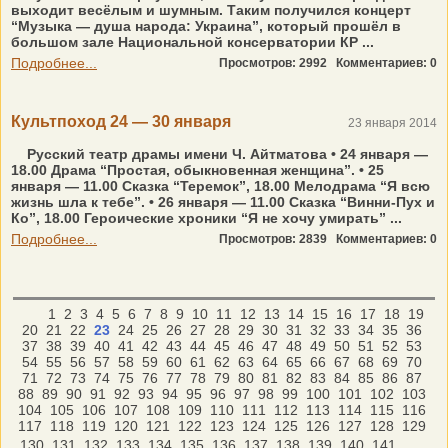
выходит весёлым и шумным. Таким получился концерт
“Музыка — душа народа: Украина”, который прошёл в
большом зале Национальной консерватории КР ...
Подробнее...
Просмотров: 2992
Комментариев: 0
Культпоход 24 — 30 января
23 января 2014
Русский театр драмы имени Ч. Айтматова • 24 января —
18.00 Драма “Простая, обыкновенная женщина”. • 25
января — 11.00 Сказка “Теремок”, 18.00 Мелодрама “Я всю
жизнь шла к тебе”. • 26 января — 11.00 Сказка “Винни-Пух и
Ко”, 18.00 Героические хроники “Я не хочу умирать” ...
Подробнее...
Просмотров: 2839
Комментариев: 0
1
2
3
4
5
6
7
8
9
10
11
12
13
14
15
16
17
18
19
20
21
22
23
24
25
26
27
28
29
30
31
32
33
34
35
36
37
38
39
40
41
42
43
44
45
46
47
48
49
50
51
52
53
54
55
56
57
58
59
60
61
62
63
64
65
66
67
68
69
70
71
72
73
74
75
76
77
78
79
80
81
82
83
84
85
86
87
88
89
90
91
92
93
94
95
96
97
98
99
100
101
102
103
104
105
106
107
108
109
110
111
112
113
114
115
116
117
118
119
120
121
122
123
124
125
126
127
128
129
130
131
132
133
134
135
136
137
138
139
140
141