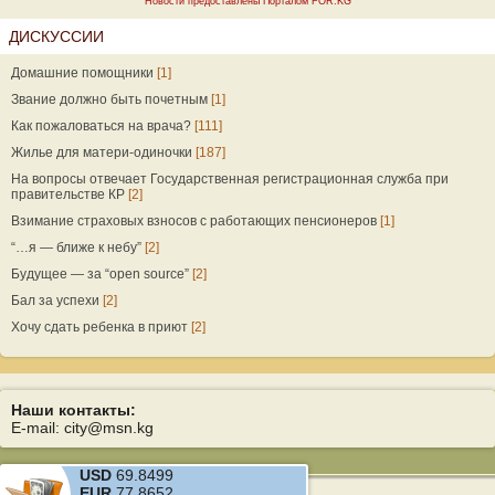
Новости предоставлены Порталом FOR.KG
ДИСКУССИИ
Домашние помощники
[1]
Звание должно быть почетным
[1]
Как пожаловаться на врача?
[111]
Жилье для матери-одиночки
[187]
На вопросы отвечает Государственная регистрационная служба при
правительстве КР
[2]
Взимание страховых взносов с работающих пенсионеров
[1]
“…я — ближе к небу”
[2]
Будущее — за “open source”
[2]
Бал за успехи
[2]
Хочу сдать ребенка в приют
[2]
Наши контакты:
E-mail: city@msn.kg
USD
69.8499
EUR
77.8652