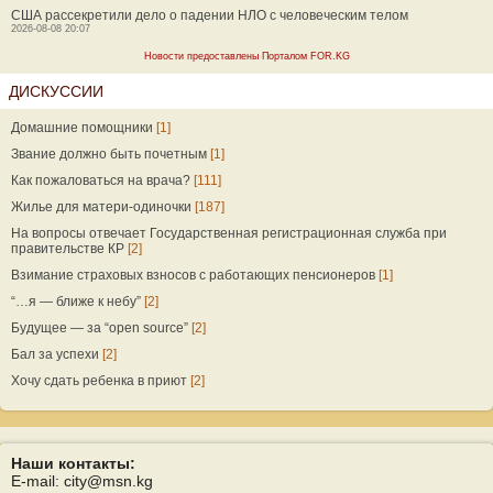
США рассекретили дело о падении НЛО с человеческим телом
2026-08-08 20:07
Новости предоставлены Порталом FOR.KG
ДИСКУССИИ
Домашние помощники
[1]
Звание должно быть почетным
[1]
Как пожаловаться на врача?
[111]
Жилье для матери-одиночки
[187]
На вопросы отвечает Государственная регистрационная служба при
правительстве КР
[2]
Взимание страховых взносов с работающих пенсионеров
[1]
“…я — ближе к небу”
[2]
Будущее — за “open source”
[2]
Бал за успехи
[2]
Хочу сдать ребенка в приют
[2]
Наши контакты:
E-mail: city@msn.kg