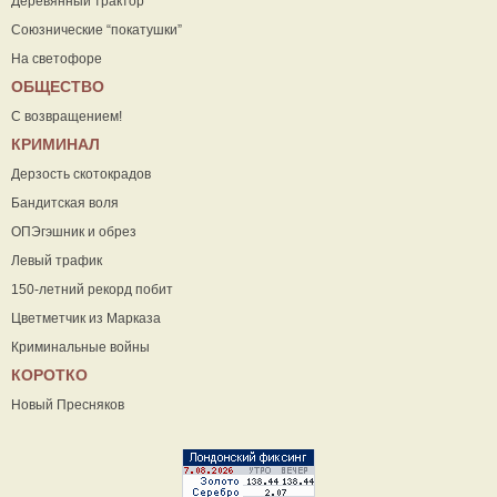
Деревянный трактор
Союзнические “покатушки”
На светофоре
ОБЩЕСТВО
С возвращением!
КРИМИНАЛ
Дерзость скотокрадов
Бандитская воля
ОПЭгэшник и обрез
Левый трафик
150-летний рекорд побит
Цветметчик из Марказа
Криминальные войны
КОРОТКО
Новый Пресняков