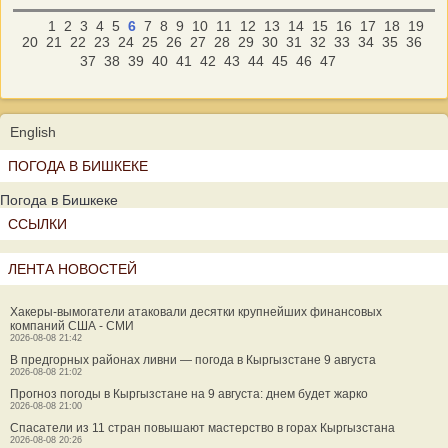
1
2
3
4
5
6
7
8
9
10
11
12
13
14
15
16
17
18
19
20
21
22
23
24
25
26
27
28
29
30
31
32
33
34
35
36
37
38
39
40
41
42
43
44
45
46
47
English
ПОГОДА В БИШКЕКЕ
Погода в Бишкеке
ССЫЛКИ
ЛЕНТА НОВОСТЕЙ
Хакеры-вымогатели атаковали десятки крупнейших финансовых
компаний США - СМИ
2026-08-08 21:42
В предгорных районах ливни — погода в Кыргызстане 9 августа
2026-08-08 21:02
Прогноз погоды в Кыргызстане на 9 августа: днем будет жарко
2026-08-08 21:00
Спасатели из 11 стран повышают мастерство в горах Кыргызстана
2026-08-08 20:26