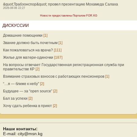
&quot;Трабзонспор&quot; провел презентацию Мохамеда Салаха
2026-08-06 22:27
Новости предоставлены Порталом FOR.KG
ДИСКУССИИ
Домашние помощники
[1]
Звание должно быть почетным
[1]
Как пожаловаться на врача?
[111]
Жилье для матери-одиночки
[187]
На вопросы отвечает Государственная регистрационная служба при
правительстве КР
[2]
Взимание страховых взносов с работающих пенсионеров
[1]
“…я — ближе к небу”
[2]
Будущее — за “open source”
[2]
Бал за успехи
[2]
Хочу сдать ребенка в приют
[2]
Наши контакты:
E-mail: city@msn.kg