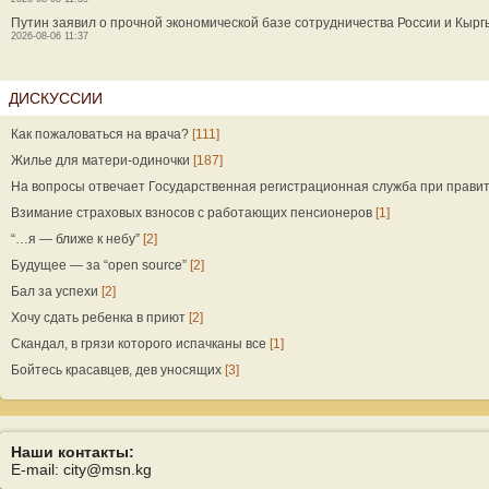
Путин заявил о прочной экономической базе сотрудничества России и Кыр
2026-08-06 11:37
ДИСКУССИИ
Как пожаловаться на врача?
[111]
Жилье для матери-одиночки
[187]
На вопросы отвечает Государственная регистрационная служба при прави
Взимание страховых взносов с работающих пенсионеров
[1]
“…я — ближе к небу”
[2]
Будущее — за “open source”
[2]
Бал за успехи
[2]
Хочу сдать ребенка в приют
[2]
Скандал, в грязи которого испачканы все
[1]
Бойтесь красавцев, дев уносящих
[3]
Наши контакты:
E-mail: city@msn.kg