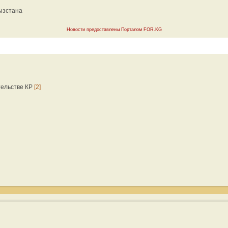
гызстана
Новости предоставлены Порталом FOR.KG
тельстве КР
[2]