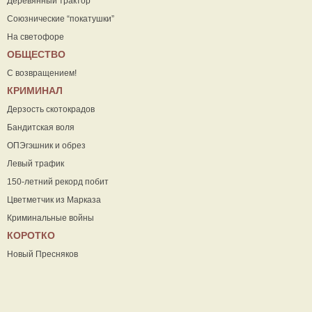
Деревянный трактор
Союзнические “покатушки”
На светофоре
ОБЩЕСТВО
С возвращением!
КРИМИНАЛ
Дерзость скотокрадов
Бандитская воля
ОПЭгэшник и обрез
Левый трафик
150-летний рекорд побит
Цветметчик из Марказа
Криминальные войны
КОРОТКО
Новый Пресняков