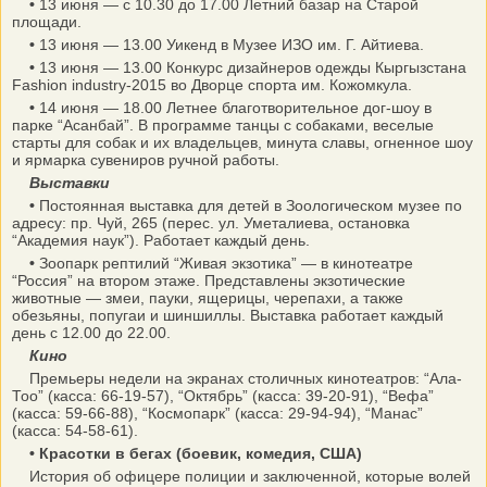
•
13 июня — с 10.30 до 17.00 Летний базар на Старой
площади.
•
13 июня — 13.00 Уикенд в Музее ИЗО им. Г. Айтиева.
•
13 июня — 13.00 Конкурс дизайнеров одежды Кыргызстана
Fashion industry-2015 во Дворце спорта им. Кожомкула.
•
14 июня — 18.00 Летнее благотворительное дог-шоу в
парке “Асанбай”. В программе танцы с собаками, веселые
старты для собак и их владельцев, минута славы, огненное шоу
и ярмарка сувениров ручной работы.
Выставки
•
Постоянная выставка для детей в Зоологическом музее по
адресу: пр. Чуй, 265 (перес. ул. Уметалиева, остановка
“Академия наук”). Работает каждый день.
•
Зоопарк рептилий “Живая экзотика” — в кинотеатре
“Россия” на втором этаже. Представлены экзотические
животные — змеи, пауки, ящерицы, черепахи, а также
обезьяны, попугаи и шиншиллы. Выставка работает каждый
день с 12.00 до 22.00.
Кино
Премьеры недели на экранах столичных кинотеатров: “Ала-
Тоо” (касса: 66-19-57), “Октябрь” (касса: 39-20-91), “Вефа”
(касса: 59-66-88), “Космопарк” (касса: 29-94-94), “Манас”
(касса: 54-58-61).
• Красотки в бегах (боевик, комедия, США)
История об офицере полиции и заключенной, которые волей