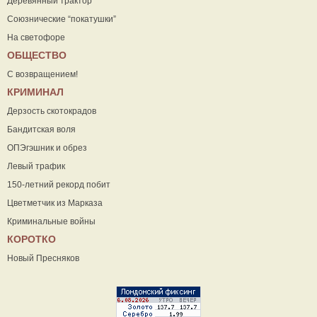
Деревянный трактор
Союзнические “покатушки”
На светофоре
ОБЩЕСТВО
С возвращением!
КРИМИНАЛ
Дерзость скотокрадов
Бандитская воля
ОПЭгэшник и обрез
Левый трафик
150-летний рекорд побит
Цветметчик из Марказа
Криминальные войны
КОРОТКО
Новый Пресняков