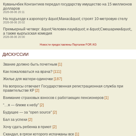
Куванычбек Конгантиев передал государству имущество на 15 миллионов
долларов
2026-08-06 20:11
На подъезде к аэропорту &quot;Манас&quot; строят 10-метровую стелу
2026-08-06 20:02
Премьерный четверг: &quot;Человек-паук&quot; и &quot;Смешарики&quot;,
а также кыргызская комедия
2026-08-06 20:00
Новости предоставлены Порталом FOR.KG
ДИСКУССИИ
Звание должно быть почетным
[1]
Как пожаловаться на врача?
[111]
Жилье для матери-одиночки
[187]
На вопросы отвечает Государственная регистрационная служба при
правительстве КР
[2]
Взимание страховых взносов с работающих пенсионеров
[1]
“…я — ближе к небу”
[2]
Будущее — за “open source”
[2]
Бал за успехи
[2]
Хочу сдать ребенка в приют
[2]
Скандал, в грязи которого испачканы все
[1]