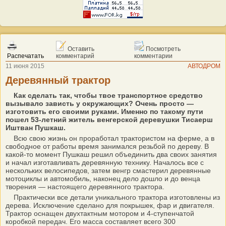
Оставить
Посмотреть
Распечатать
комментарий
комментарии
11 июня 2015
АВТОДРОМ
Деревянный трактор
Как сделать так, чтобы твое транспортное средство
вызывало зависть у окружающих? Очень просто —
изготовить его своими руками. Именно по такому пути
пошел 53-летний житель венгерской деревушки Тисаерш
Иштван Пушкаш.
Всю свою жизнь он проработал трактористом на ферме, а в
свободное от работы время занимался резьбой по дереву. В
какой-то момент Пушкаш решил объединить два своих занятия
и начал изготавливать деревянную технику. Началось все с
нескольких велосипедов, затем венгр смастерил деревянные
мотоциклы и автомобиль, наконец дело дошло и до венца
творения — настоящего деревянного трактора.
Практически все детали уникального трактора изготовлены из
дерева. Исключение сделано для покрышек, фар и двигателя.
Трактор оснащен двухтактным мотором и 4-ступенчатой
коробкой передач. Его масса составляет всего 300