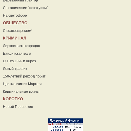
Деревянный трактор
Союзнические “покатушки”
На светофоре
ОБЩЕСТВО
С возвращением!
КРИМИНАЛ
Дерзость скотокрадов
Бандитская воля
ОПЭгэшник и обрез
Левый трафик
150-летний рекорд побит
Цветметчик из Марказа
Криминальные войны
КОРОТКО
Новый Пресняков