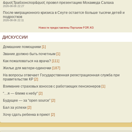
&quot;Трабзонспор&quot; провел презентацию Мохамеда Салаха
2026-08-06 22:27
После миграционного кризиса в Сеуте остается больше тысячи детей и
подростков
2026-08-06 22:11
Новости предоставлены Порталом FOR.KG
ДИСКУССИИ
Домашние помощники
[1]
Звание должно быть почетным
[1]
Как пожаловаться на врача?
[111]
Жилье для матери-одиночки
[187]
На вопросы отвечает Государственная регистрационная служба при
правительстве КР
[2]
Взимание страховых взносов с работающих пенсионеров
[1]
“…я — ближе к небу”
[2]
Будущее — за “open source”
[2]
Бал за успехи
[2]
Хочу сдать ребенка в приют
[2]