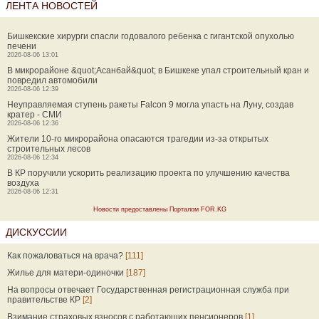
ЛЕНТА НОВОСТЕЙ
Бишкекские хирурги спасли годовалого ребенка с гигантской опухолью
печени
2026-08-06 13:01
В микрорайоне &quot;Асанбай&quot; в Бишкеке упал строительный кран и
повредил автомобили
2026-08-06 12:39
Неуправляемая ступень ракеты Falcon 9 могла упасть на Луну, создав
кратер - СМИ
2026-08-06 12:36
Жители 10-го микрорайона опасаются трагедии из-за открытых
строительных лесов
2026-08-06 12:34
В КР поручили ускорить реализацию проекта по улучшению качества
воздуха
2026-08-06 12:31
Новости предоставлены Порталом FOR.KG
ДИСКУССИИ
Как пожаловаться на врача?
[111]
Жилье для матери-одиночки
[187]
На вопросы отвечает Государственная регистрационная служба при
правительстве КР
[2]
Взимание страховых взносов с работающих пенсионеров
[1]