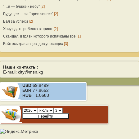
“…я — ближе к небу”
[2]
Будущее — за “open source”
[2]
Бал за успехи
[2]
Хочу сдать ребенка в приют
[2]
Скандал, в грязи которого испачканы все
[1]
Бойтесь красавцев, дев уносящих
[3]
Наши контакты:
E-mail: city@msn.kg
USD
69.8499
EUR
77.8652
RUB
1.0683