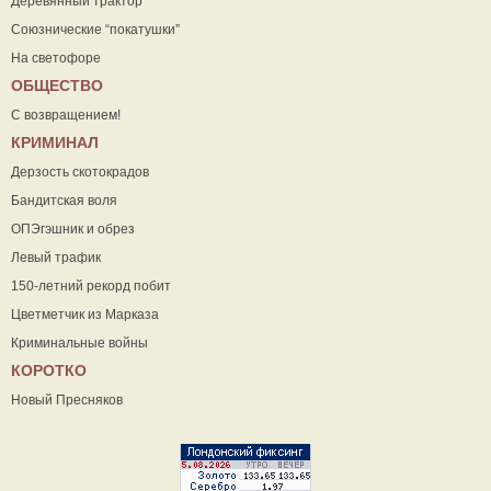
Деревянный трактор
Союзнические “покатушки”
На светофоре
ОБЩЕСТВО
С возвращением!
КРИМИНАЛ
Дерзость скотокрадов
Бандитская воля
ОПЭгэшник и обрез
Левый трафик
150-летний рекорд побит
Цветметчик из Марказа
Криминальные войны
КОРОТКО
Новый Пресняков