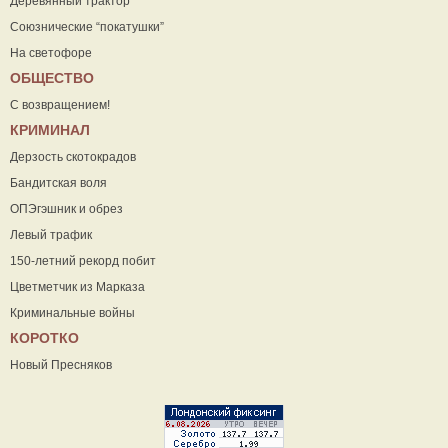
Деревянный трактор
Союзнические “покатушки”
На светофоре
ОБЩЕСТВО
С возвращением!
КРИМИНАЛ
Дерзость скотокрадов
Бандитская воля
ОПЭгэшник и обрез
Левый трафик
150-летний рекорд побит
Цветметчик из Марказа
Криминальные войны
КОРОТКО
Новый Пресняков