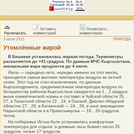
Оставить
Посмотреть
Распечатать
комментарий
комментарии
3 июля 2015
ПРИРОДА
Утомлённые жарой
В Бишкеке установилась жаркая погода. Термометры
раскаляются до +41 градуса. По данным МЧС Кыргызстана,
аномальная жара продлится до 4 июля.
Июль — середина лета, нередко именно на этот месяц
приходятся самые высокие температуры воздуха за летний
сезон. Этот год не стал исключением, по данным
Кыргызгидромета, среднемесячная температура воздуха по
большинству районов Кыргызстана ожидается на 1…2 градуса
выше климатической нормы и составит в Чуйской области 25…
27, в Таласской области 22…24, в Ошской, Джалал-Абадской
областях 27…29, в Баткенской — 24…26, в зоне земледелия
Нарынской области и в Прииссыккулье — 18…20 градусов
тепла.
На побережье Иссык-Куля установилась комфортная
температура для отдыха: в дневные часы бывает около 25
градусов, ночью 17 градусов.