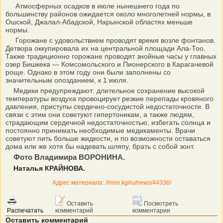
Атмосферных осадков в июле нынешнего года по
большинству районов ожидается около многолетней нормы, в
Ошской, Джалал-Абадской, Нарынской областях меньше
нормы.
Горожане с удовольствием проводят время возле фонтанов.
Детвора оккупировала их на центральной площади Ала-Тоо.
Также традиционно горожане проводят знойные часы у главных
озер Бишкека — Комсомольского и Пионерского в Карагачевой
роще. Однако в этом году они были заполнены со
значительным опозданием, к 1 июля.
Медики предупреждают: длительное сохранение высокой
температуры воздуха провоцирует резкие перепады кровяного
давления, приступы сердечно-сосудистой недостаточности. В
связи с этим они советуют гипертоникам, а также людям,
страдающим сердечной недостаточностью, избегать солнца и
постоянно принимать необходимые медикаменты. Врачи
советуют пить больше жидкости, и по возможности оставаться
дома или же хотя бы надевать шляпу, брать с собой зонт.
Фото Владимира ВОРОНИНА.
Наталья КРАЙНОВА.
Адрес материала: //msn.kg/ru/news/44336/
Оставить
Посмотреть
Распечатать
комментарий
комментарии
Оставить комментарий