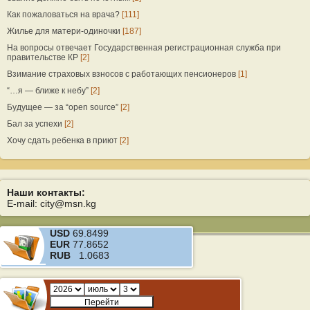
Как пожаловаться на врача?
[111]
Жилье для матери-одиночки
[187]
На вопросы отвечает Государственная регистрационная служба при
правительстве КР
[2]
Взимание страховых взносов с работающих пенсионеров
[1]
“…я — ближе к небу”
[2]
Будущее — за “open source”
[2]
Бал за успехи
[2]
Хочу сдать ребенка в приют
[2]
Наши контакты:
E-mail: city@msn.kg
USD
69.8499
EUR
77.8652
RUB
1.0683