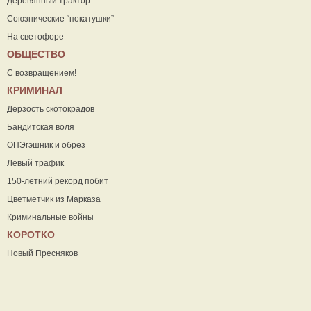
Деревянный трактор
Союзнические “покатушки”
На светофоре
ОБЩЕСТВО
С возвращением!
КРИМИНАЛ
Дерзость скотокрадов
Бандитская воля
ОПЭгэшник и обрез
Левый трафик
150-летний рекорд побит
Цветметчик из Марказа
Криминальные войны
КОРОТКО
Новый Пресняков