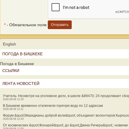
*
- Обязательное поле
English
ПОГОДА В БИШКЕКЕ
Погода в Бишкеке
ССЫЛКИ
ЛЕНТА НОВОСТЕЙ
Учитель: Несмотря на уголовное дело, в школе &#8470; 24 продолжают сбо
2026-08-08 12:30
В Бишкеке временно отключили горячую воду по 12 адресам
2026-08-08 12:11
Форум &quot;Меридианы доброй воли&quot; объединит волонтеров Кыргызс
2026-08-08 12:00
От космических &quot;Фонарей&quot; до &quot;Джека Ричера&quot;: новинк
2026-08-08 12:00