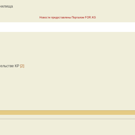
анилища
Новости предоставлены Порталом FOR.KG
тельстве КР
[2]