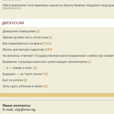
Обезглавленное тело мужчины нашли на берегу Кемпир-Абадского водохр
2026-08-08 11:53
ДИСКУССИИ
Домашние помощники
[1]
Звание должно быть почетным
[1]
Как пожаловаться на врача?
[111]
Жилье для матери-одиночки
[187]
На вопросы отвечает Государственная регистрационная служба при прави
Взимание страховых взносов с работающих пенсионеров
[1]
“…я — ближе к небу”
[2]
Будущее — за “open source”
[2]
Бал за успехи
[2]
Хочу сдать ребенка в приют
[2]
Наши контакты:
E-mail: city@msn.kg