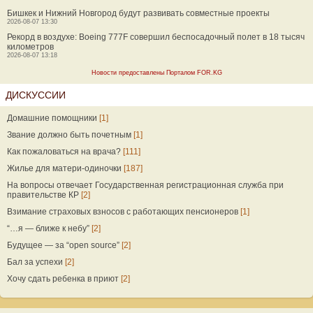
Бишкек и Нижний Новгород будут развивать совместные проекты
2026-08-07 13:30
Рекорд в воздухе: Boeing 777F совершил беспосадочный полет в 18 тысяч
километров
2026-08-07 13:18
Новости предоставлены Порталом FOR.KG
ДИСКУССИИ
Домашние помощники
[1]
Звание должно быть почетным
[1]
Как пожаловаться на врача?
[111]
Жилье для матери-одиночки
[187]
На вопросы отвечает Государственная регистрационная служба при
правительстве КР
[2]
Взимание страховых взносов с работающих пенсионеров
[1]
“…я — ближе к небу”
[2]
Будущее — за “open source”
[2]
Бал за успехи
[2]
Хочу сдать ребенка в приют
[2]