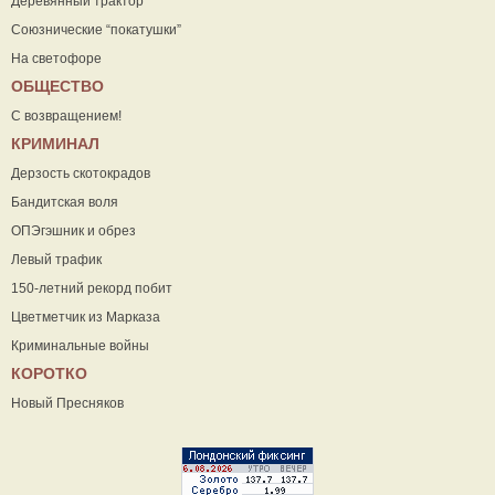
Деревянный трактор
Союзнические “покатушки”
На светофоре
ОБЩЕСТВО
С возвращением!
КРИМИНАЛ
Дерзость скотокрадов
Бандитская воля
ОПЭгэшник и обрез
Левый трафик
150-летний рекорд побит
Цветметчик из Марказа
Криминальные войны
КОРОТКО
Новый Пресняков