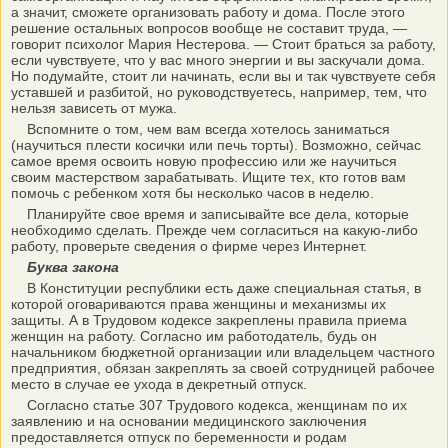
а значит, сможете организовать работу и дома. После этого
решение остальных вопросов вообще не составит труда, —
говорит психолог Мария Нестерова. — Стоит браться за работу,
если чувствуете, что у вас много энергии и вы заскучали дома.
Но подумайте, стоит ли начинать, если вы и так чувствуете себя
уставшей и разбитой, но руководствуетесь, например, тем, что
нельзя зависеть от мужа.
Вспомните о том, чем вам всегда хотелось заниматься
(научиться плести косички или печь торты). Возможно, сейчас
самое время освоить новую профессию или же научиться
своим мастерством зарабатывать. Ищите тех, кто готов вам
помочь с ребенком хотя бы несколько часов в неделю.
Планируйте свое время и записывайте все дела, которые
необходимо сделать. Прежде чем согласиться на какую-либо
работу, проверьте сведения о фирме через Интернет.
Буква закона
В Конституции республики есть даже специальная статья, в
которой оговариваются права женщины и механизмы их
защиты. А в Трудовом кодексе закреплены правила приема
женщин на работу. Согласно им работодатель, будь он
начальником бюджетной организации или владельцем частного
предприятия, обязан закреплять за своей сотрудницей рабочее
место в случае ее ухода в декретный отпуск.
Согласно статье 307 Трудового кодекса, женщинам по их
заявлению и на основании медицинского заключения
предоставляется отпуск по беременности и родам