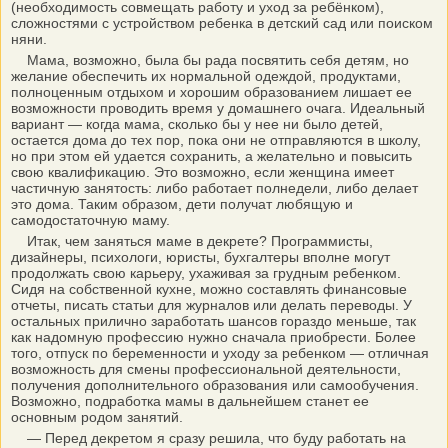
(необходимость совмещать работу и уход за ребёнком),
сложностями с устройством ребенка в детский сад или поиском
няни.
Мама, возможно, была бы рада посвятить себя детям, но
желание обеспечить их нормальной одеждой, продуктами,
полноценным отдыхом и хорошим образованием лишает ее
возможности проводить время у домашнего очага. Идеальный
вариант — когда мама, сколько бы у нее ни было детей,
остается дома до тех пор, пока они не отправляются в школу,
но при этом ей удается сохранить, а желательно и повысить
свою квалификацию. Это возможно, если женщина имеет
частичную занятость: либо работает полнедели, либо делает
это дома. Таким образом, дети получат любящую и
самодостаточную маму.
Итак, чем заняться маме в декрете? Программисты,
дизайнеры, психологи, юристы, бухгалтеры вполне могут
продолжать свою карьеру, ухаживая за грудным ребенком.
Сидя на собственной кухне, можно составлять финансовые
отчеты, писать статьи для журналов или делать переводы. У
остальных прилично заработать шансов гораздо меньше, так
как надомную профессию нужно сначала приобрести. Более
того, отпуск по беременности и уходу за ребенком — отличная
возможность для смены профессиональной деятельности,
получения дополнительного образования или самообучения.
Возможно, подработка мамы в дальнейшем станет ее
основным родом занятий.
— Перед декретом я сразу решила, что буду работать на