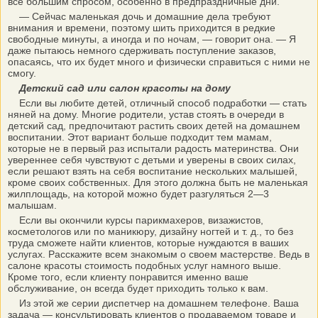
всё большим спросом, особенно в предпраздничные дни.
— Сейчас маленькая дочь и домашние дела требуют
внимания и времени, поэтому шить приходится в редкие
свободные минуты, а иногда и по ночам, — говорит она. — Я
даже пытаюсь немного сдерживать поступление заказов,
опасаясь, что их будет много и физически справиться с ними не
смогу.
Детский сад или салон красоты на дому
Если вы любите детей, отличный способ подработки — стать
няней на дому. Многие родители, устав стоять в очереди в
детский сад, предпочитают растить своих детей на домашнем
воспитании. Этот вариант больше подходит тем мамам,
которые не в первый раз испытали радость материнства. Они
увереннее себя чувствуют с детьми и уверены в своих силах,
если решают взять на себя воспитание нескольких малышей,
кроме своих собственных. Для этого должна быть не маленькая
жилплощадь, на которой можно будет разгуляться 2—3
малышам.
Если вы окончили курсы парикмахеров, визажистов,
косметологов или по маникюру, дизайну ногтей и т. д., то без
труда сможете найти клиентов, которые нуждаются в ваших
услугах. Расскажите всем знакомым о своем мастерстве. Ведь в
салоне красоты стоимость подобных услуг намного выше.
Кроме того, если клиенту понравится именно ваше
обслуживание, он всегда будет приходить только к вам.
Из этой же серии диспетчер на домашнем телефоне. Ваша
задача — консультировать клиентов о продаваемом товаре и