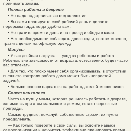
принимать заказы.
Плюсы работы в декрете
•
Не надо подстраиваться под коллектив.
•
Вы сами планируете свой рабочий день и делаете
перерывы тогда, когда удобно вам.
•
Не тратите время и деньги на проезд и обеды в кафе.
•
Нет необходимости соблюдать дресс-код и, соответственно,
тратить деньги на офисную одежду.
Минусы
•
У вас двойная нагрузка — уход за ребенком и работа.
Ребенок, вне зависимости от возраста, естественно, будет часто
вас отвлекать.
•
Для тех, кто плохо умеет себя организовывать, в отсутствии
внешнего контроля работа дома может быть непростой
задачей.
•
Больше шансов нарваться на работодателей-мошенников.
Совет психолога
Часто на пути у мамы, которая решилась работать в декрете,
занимаясь при этом малышом и домом, встают серьезные
преграды.
Самые трудные, пожалуй, собственные страхи, их нужно
преодолевать.
— Как только поверите в свои силы, вы освоите навыки
самоорганизации и научитесь эффективно планировать время,