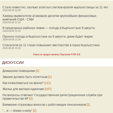
Стало известно, сколько золотых слитков купили кыргызстанцы за 11 лет
2026-08-08 22:06
Хакеры-вымогатели атаковали десятки крупнейших финансовых
компаний США - СМИ
2026-08-08 21:42
В предгорных районах ливни — погода в Кыргызстане 9 августа
2026-08-08 21:02
Прогноз погоды в Кыргызстане на 9 августа: днем будет жарко
2026-08-08 21:00
Спасатели из 11 стран повышают мастерство в горах Кыргызстана
2026-08-08 20:26
Новости предоставлены Порталом FOR.KG
ДИСКУССИИ
Домашние помощники
[1]
Звание должно быть почетным
[1]
Как пожаловаться на врача?
[111]
Жилье для матери-одиночки
[187]
На вопросы отвечает Государственная регистрационная служба при
правительстве КР
[2]
Взимание страховых взносов с работающих пенсионеров
[1]
“…я — ближе к небу”
[2]