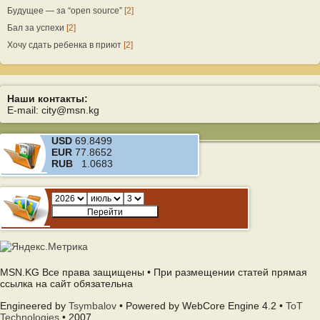
Будущее — за “open source”
[2]
Бал за успехи
[2]
Хочу сдать ребенка в приют
[2]
Наши контакты:
E-mail: city@msn.kg
USD
69.8499
EUR
77.8652
RUB
1.0683
MSN.KG Все права защищены • При размещении статей прямая
ссылка на сайт обязательна
Engineered by
Tsymbalov
• Powered by WebCore Engine 4.2 •
ToT
Technologies
• 2007