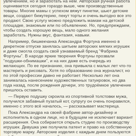
увлечением, но и заработать на нем. Авторская ручная работа
оценивается сегодня гораздо выше, чем производственные
товары. Многие мамы с успехом вяжут пинетки, шьют детские
вещи, создают бижутерию, пекут торты и очень выгодно все это
продают. Свою услугу можно предложить мамам на детской
площадке, знакомым или по объявлению. Но, предупреждаем,
чтобы создать хорошую вещь, мало одного желания
заработать. Нужны вкус, фантазия, навыки.
Например, бишкекчанка Александра Фортуна именно в
декретном отпуске занялась шитьем авторских мягких игрушек
и даже смогла создать свой узнаваемый бренд “Фабрика
Фортуны”. В народе яркие творения Фортуны прозвали
“подушки-обнимашки”, и на них даже есть очередь из
желающих. По ее признанию, она привыкла с малых лет что-то
мастерить и рисовать. Хотя по образованию она журналист, но
по этой профессии давно не работает. Несколько лет она
занималась нанесением художественных татуировок, но два
года назад, после рождения дочери, это трудоёмкое увлечение
пришлось оставить.
— Первую подушку скроила из спортивной толстовки мужа,
получился забавный пузатый кот, супругу он очень понравился,
именно с этого всё началось, — рассказывает мастерица.
Пока Александра на своей фабрике автор-дизайнер и
исполнитель в одном лице, но в будущем не исключает вариант
расширения. Она собирается открыть студию по производству
игрушек. Девушка уже получила патент и право на собственную
торговую марку. Авторские изделия с каждым днем пользуются