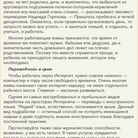
дому, но вот родилась дочь, и выяснилось, что выбраться из
круговорота подгузников-пеленок-ползунков-кормлений-
песенок-игр-массажей очень сложно, — рассказывает лингвист-
переводчик Надежда Горохова. — Пришлось прибегать в четкой
дисциплине. Оказалось, если правильно организовать день, то
запросто можно все успеть — и заняться семьей, и отдыхать, и
учиться, и работать.
Многие работающие мамы признаются, что время от
времени им помогают мужья, бабушка или дедушка, да и
значительная часть домашних дел лежит на плечах
родственников. Потому что вместе справиться проще, и
ребенка не приходится лишать внимания, которое ему
необходимо.
Переводчики в цене
Чтобы работать через Интернет, нужно совсем немного —
компьютер и пару часов свободного времени. Очень многие
мамы начинают свою интернет-карьеру, не имея отдельного
рабочего места. Главное — желание развиваться.
Одним из самых востребованных и прибыльных видов
заработка на просторах Интернета — переводы с иностранного
языка. “Редкий” язык, естественно, оплачивается выше. Данный
вид подработки — отличный способ не потерять имеющиеся
навыки и даже подтянуть знание иностранного языка благодаря
постоянной практике.
Протестируйте также свои журналистские способности,
возможно, у вас есть талант. В таких услугах нуждаются
владельцы интернет-ресурсов, которым нужны не только