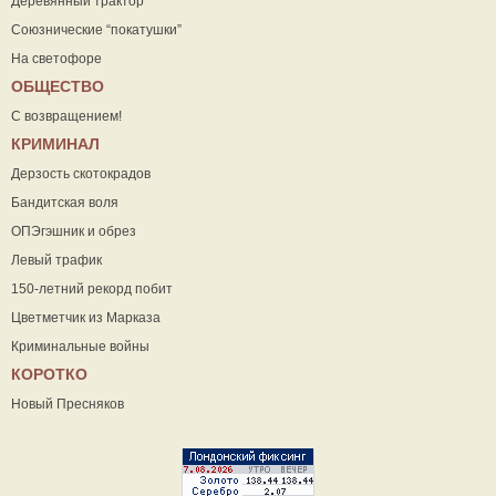
Деревянный трактор
Союзнические “покатушки”
На светофоре
ОБЩЕСТВО
С возвращением!
КРИМИНАЛ
Дерзость скотокрадов
Бандитская воля
ОПЭгэшник и обрез
Левый трафик
150-летний рекорд побит
Цветметчик из Марказа
Криминальные войны
КОРОТКО
Новый Пресняков