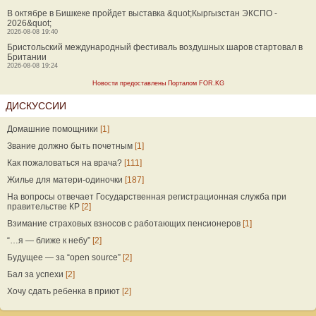
В октябре в Бишкеке пройдет выставка &quot;Кыргызстан ЭКСПО -
2026&quot;
2026-08-08 19:40
Бристольский международный фестиваль воздушных шаров стартовал в
Британии
2026-08-08 19:24
Новости предоставлены Порталом FOR.KG
ДИСКУССИИ
Домашние помощники
[1]
Звание должно быть почетным
[1]
Как пожаловаться на врача?
[111]
Жилье для матери-одиночки
[187]
На вопросы отвечает Государственная регистрационная служба при
правительстве КР
[2]
Взимание страховых взносов с работающих пенсионеров
[1]
“…я — ближе к небу”
[2]
Будущее — за “open source”
[2]
Бал за успехи
[2]
Хочу сдать ребенка в приют
[2]