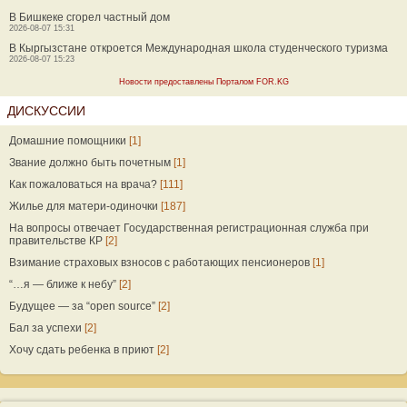
В Бишкеке сгорел частный дом
2026-08-07 15:31
В Кыргызстане откроется Международная школа студенческого туризма
2026-08-07 15:23
Новости предоставлены Порталом FOR.KG
ДИСКУССИИ
Домашние помощники
[1]
Звание должно быть почетным
[1]
Как пожаловаться на врача?
[111]
Жилье для матери-одиночки
[187]
На вопросы отвечает Государственная регистрационная служба при
правительстве КР
[2]
Взимание страховых взносов с работающих пенсионеров
[1]
“…я — ближе к небу”
[2]
Будущее — за “open source”
[2]
Бал за успехи
[2]
Хочу сдать ребенка в приют
[2]