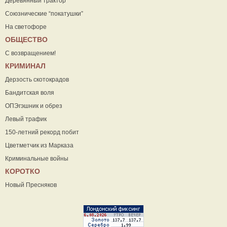
Деревянный трактор
Союзнические “покатушки”
На светофоре
ОБЩЕСТВО
С возвращением!
КРИМИНАЛ
Дерзость скотокрадов
Бандитская воля
ОПЭгэшник и обрез
Левый трафик
150-летний рекорд побит
Цветметчик из Марказа
Криминальные войны
КОРОТКО
Новый Пресняков