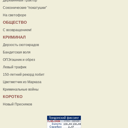
Деревянный трактор
Союзнические “покатушки”
На светофоре
ОБЩЕСТВО
С возвращением!
КРИМИНАЛ
Дерзость скотокрадов
Бандитская воля
ОПЭгэшник и обрез
Левый трафик
150-летний рекорд побит
Цветметчик из Марказа
Криминальные войны
КОРОТКО
Новый Пресняков