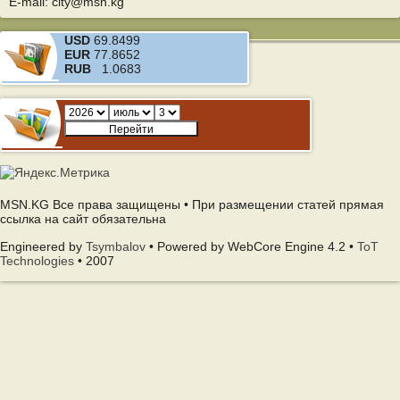
E-mail: city@msn.kg
USD
69.8499
EUR
77.8652
RUB
1.0683
MSN.KG Все права защищены • При размещении статей прямая
ссылка на сайт обязательна
Engineered by
Tsymbalov
• Powered by WebCore Engine 4.2 •
ToT
Technologies
• 2007