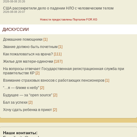
2026-08-08 20:26
США рассекретили дело о падении НЛО с человеческим телом
2026-08-08 20:07
Новости предоставлены Порталом FOR.KG
ДИСКУССИИ
Домашние помощники
[1]
Звание должно быть почетным
[1]
Как пожаловаться на врача?
[111]
Жилье для матери-одиночки
[187]
На вопросы отвечает Государственная регистрационная служба при
правительстве КР
[2]
Взимание страховых взносов с работающих пенсионеров
[1]
“…я — ближе к небу”
[2]
Будущее — за “open source”
[2]
Бал за успехи
[2]
Хочу сдать ребенка в приют
[2]
Наши контакты: