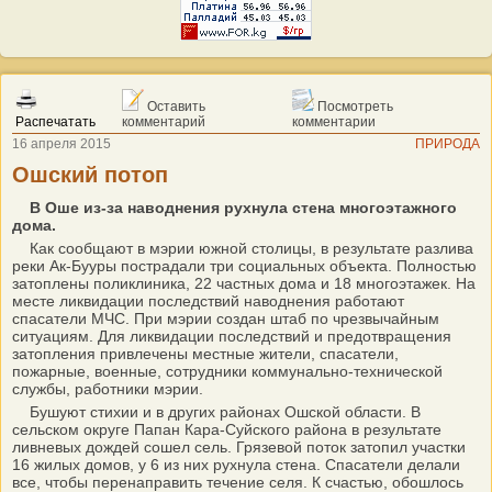
Оставить
Посмотреть
Распечатать
комментарий
комментарии
16 апреля 2015
ПРИРОДА
Ошский потоп
В Оше из-за наводнения рухнула стена многоэтажного
дома.
Как сообщают в мэрии южной столицы, в результате разлива
реки Ак-Бууры пострадали три социальных объекта. Полностью
затоплены поликлиника, 22 частных дома и 18 многоэтажек. На
месте ликвидации последствий наводнения работают
спасатели МЧС. При мэрии создан штаб по чрезвычайным
ситуациям. Для ликвидации последствий и предотвращения
затопления привлечены местные жители, спасатели,
пожарные, военные, сотрудники коммунально-технической
службы, работники мэрии.
Бушуют стихии и в других районах Ошской области. В
сельском округе Папан Кара-Суйского района в результате
ливневых дождей сошел сель. Грязевой поток затопил участки
16 жилых домов, у 6 из них рухнула стена. Спасатели делали
все, чтобы перенаправить течение селя. К счастью, обошлось