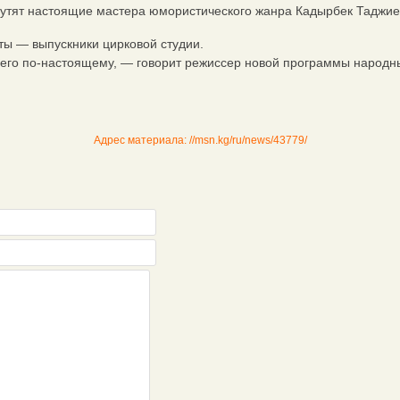
 шутят настоящие мастера юмористического жанра Кадырбек Таджие
ы — выпускники цирковой студии.
го по-настоящему, — говорит режиссер новой программы народный
Адрес материала: //msn.kg/ru/news/43779/