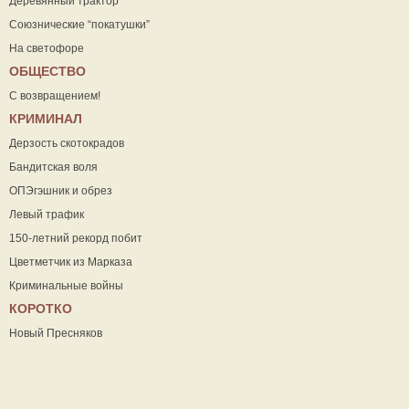
Деревянный трактор
Союзнические “покатушки”
На светофоре
ОБЩЕСТВО
С возвращением!
КРИМИНАЛ
Дерзость скотокрадов
Бандитская воля
ОПЭгэшник и обрез
Левый трафик
150-летний рекорд побит
Цветметчик из Марказа
Криминальные войны
КОРОТКО
Новый Пресняков