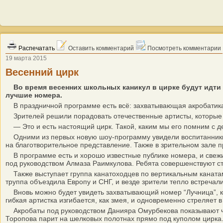
Распечатать
Оставить комментарий
Посмотреть комментарии
19 марта 2015
Весенний цирк
Во время весенних школьных каникул в цирке будут идти
лучшие номера.
В праздничной программе есть всё: захватывающая акробатика
Зрителей решили порадовать отечественные артисты, которые д
— Это и есть настоящий цирк. Такой, каким мы его помним с де
Одними из первых новую шоу-программу увидели воспитанники 
на благотворительное представление. Также в зрительном зале 
В программе есть и хорошо известные публике номера, и свежие
под руководством Алмаза Раимкулова. Ребята совершенствуют 
Также выступает группа канатоходцев по вертикальным канатам 
труппа объездила Европу и СНГ, и везде зрители тепло встречал
Вновь можно будет увидеть захватывающий номер “Лучница”, кот
гибкая артистка изгибается, как змея, и одновременно стреляет в
Акробаты под руководством Данияра Омурбекова показывают чуд
Торопова парит на шелковых полотнах прямо под куполом цирка.