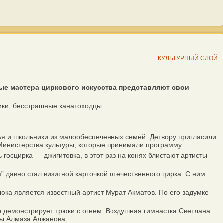
КУЛЬТУРНЫЙ СЛОЙ
ные мастера циркового искусства представляют свои
ники, бесстрашные канатоходцы…
я и школьники из малообеспеченных семей. Детвору пригласили
 Министерства культуры, которые принимали программу.
осцирка — джигитовка, в этот раз на конях блистают артисты
давно стал визитной карточкой отечественного цирка. С ним
.
ка является известный артист Мурат Акматов. По его задумке
 демонстрирует трюки с огнем. Воздушная гимнастка Светлана
ды Алмаза Алжанова.