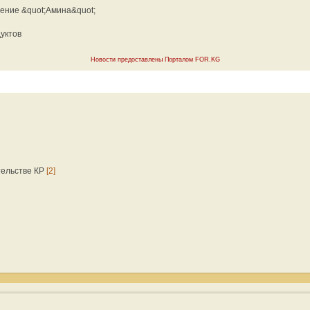
ение &quot;Амина&quot;
уктов
Новости предоставлены Порталом FOR.KG
тельстве КР
[2]