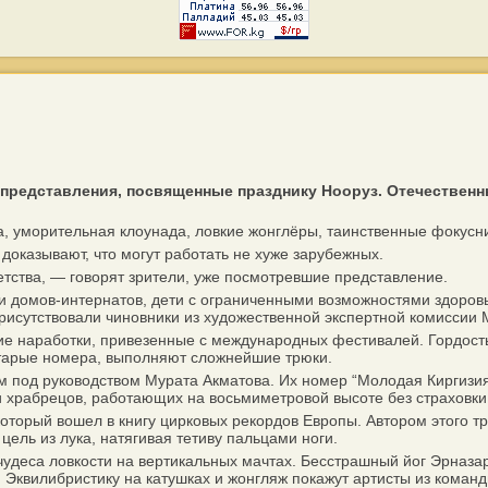
 представления, посвященные празднику Нооруз. Отечествен
, уморительная клоунада, ловкие жонглёры, таинственные фокус
оказывают, что могут работать не хуже зарубежных.
тства, — говорят зрители, уже посмотревшие представление.
домов-интернатов, дети с ограниченными возможностями здоровь
присутствовали чиновники из художественной экспертной комиссии
 наработки, привезенные с международных фестивалей. Гордость г
старые номера, выполняют сложнейшие трюки.
под руководством Мурата Акматова. Их номер “Молодая Киргизия” 
и храбрецов, работающих на восьмиметровой высоте без страховки
орый вошел в книгу цирковых рекордов Европы. Автором этого трю
 цель из лука, натягивая тетиву пальцами ноги.
еса ловкости на вертикальных мачтах. Бесстрашный йог Эрназар
 Эквилибристику на катушках и жонгляж покажут артисты из коман