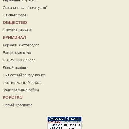
Деревянный трактор
Союзнические “покатушки”
На светофоре
ОБЩЕСТВО
С возвращением!
КРИМИНАЛ
Дерзость скотокрадов
Бандитская воля
ОПЭгэшник и обрез
Левый трафик
150-летний рекорд побит
Цветметчик из Марказа
Криминальные войны
КОРОТКО
Новый Пресняков