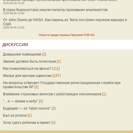
2026-08-09 13:35
В горах Кыргызстана нашли палатку пропавших альпинистов
2026-08-09 13:00
От John Deere до NASA. Как парень из Тюпа построил научную карьеру в
США
2026-08-09 13:00
Новости предоставлены Порталом FOR.KG
ДИСКУССИИ
Домашние помощники
[2]
Звание должно быть почетным
[1]
Как пожаловаться на врача?
[111]
Жилье для матери-одиночки
[187]
На вопросы отвечает Государственная регистрационная служба при
правительстве КР
[2]
Взимание страховых взносов с работающих пенсионеров
[1]
“…я — ближе к небу”
[2]
Будущее — за “open source”
[2]
Бал за успехи
[2]
Хочу сдать ребенка в приют
[2]