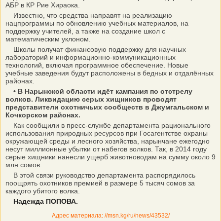
АБР в КР Рие Хираока.
Известно, что средства направят на реализацию
нацпрограммы по обновлению учебных материалов, на
поддержку учителей, а также на создание школ с
математическим уклоном.
Школы получат финансовую поддержку для научных
лабораторий и информационно-коммуникационных
технологий, включая программное обеспечение. Новые
учебные заведения будут расположены в бедных и отдалённых
районах.
• В Нарынской области идёт кампания по отстрелу
волков. Ликвидацию серых хищников проводят
представители охотничьих сообществ в Джумгальском и
Кочкорском районах.
Как сообщили в пресс-службе департамента рационального
использования природных ресурсов при Госагентстве охраны
окружающей среды и лесного хозяйства, нарынчане ежегодно
несут миллионные убытки от набегов волков. Так, в 2014 году
серые хищники нанесли ущерб животноводам на сумму около 9
млн сомов.
В этой связи руководство департамента распорядилось
поощрять охотников премией в размере 5 тысяч сомов за
каждого убитого волка.
Надежда ПОПОВА.
Адрес материала: //msn.kg/ru/news/43532/