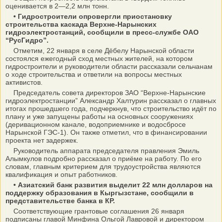
оценивается в 2—2,2 млн тонн.
• Гидростроители опровергли приостановку
строительства каскада Верхне-Нарынских
гидроэлектростанций, сообщили в пресс-службе ОАО
“РусГидро”.
Отметим, 22 января в селе Дёбелу Нарынской области
состоялся ежегодный сход местных жителей, на котором
гидростроители и руководители области рассказали сельчанам
о ходе строительства и ответили на вопросы местных
активистов.
Председатель совета директоров ЗАО “Верхне-Нарынские
гидроэлектростанции” Александр Халтурин рассказал о главных
итогах прошедшего года, подчеркнув, что строительство идёт по
плану и уже запущены работы на основных сооружениях
(деривационном канале, водоприемнике и водосбросе
Нарынской ГЭС-1). Он также отметил, что в финансировании
проекта нет задержек.
Руководитель аппарата председателя правления Эмиль
Алымкулов подробно рассказал о приёме на работу. По его
словам, главным критерием для трудоустройства являются
квалификация и опыт работников.
• Азиатский банк развития выделит 22 млн долларов на
поддержку образования в Кыргызстане, сообщили в
представительстве банка в КР.
Соответствующие грантовые соглашения 26 января
подписаны главой Минфина Ольгой Лавровой и директором