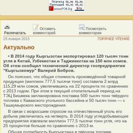
Оставить
Посмотреть
Распечатать
комментарий
комментарии
29 января 2015
ГОРЯЧЕЕ ЧТЕНИЕ
Актуально
• В 2014 году Кыргызстан экспортировал 120 тысяч тонн
угля в Китай, Узбекистан и Таджикистан на 150 млн сомов.
Об этом сообщил технический директор госпредприятия
“Кыргызкомур” Валерий Бобров.
Он пояснил, что общая стоимость произведённой товарной
продукции (миллион 777,5 тысячи тонн) составила 2 млрд
115,29 млн сомов, увеличившись на 22 процента по сравнению
с 2013 годом. При этом в текущий отопительный период на
ТЭЦ Бишкека запланирована поставка 500 тысяч тонн твёрдого
топлива с Кавакского угольного бассейна и 50 тысяч тонн — с
Ташкумырского месторождения.
В связи с возросшим спросом на отечественный уголь его
добыча увеличилась на четверть. В 2014 году угледобывающие
предприятия извлекли миллион 777,5 тысячи тонн угля, что на
25 процентов больше по сравнению с 2013-м.
Общая потребность Кыргызстана в твёрдом топливе