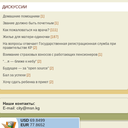
ДИСКУССИИ
Домашние помощники
[1]
Звание должно быть почетным
[1]
Как пожаловаться на врача?
[111]
Жилье для матери-одиночки
[187]
На вопросы отвечает Государственная регистрационная служба при
правительстве КР
[2]
Взимание страховых взносов с работающих пенсионеров
[1]
“…я — ближе к небу”
[2]
Будущее — за “open source”
[2]
Бал за успехи
[2]
Хочу сдать ребенка в приют
[2]
Наши контакты:
E-mail: city@msn.kg
USD
69.8499
EUR
77.8652