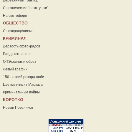
Деревянный трактор
Союзнические “покатушки”
На светофоре
ОБЩЕСТВО
С возвращением!
КРИМИНАЛ
Дерзость скотокрадов
Бандитская воля
ОПЭгэшник и обрез
Левый трафик
150-летний рекорд побит
Цветметчик из Марказа
Криминальные войны
КОРОТКО
Новый Пресняков