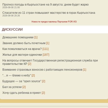
Прогноз погоды в Кыргызстане на 9 августа: днем будет жарко
2026-08-08 21:00
Спасатели из 11 стран повышают мастерство в горах Кыргызстана
2026-08-08 20:26
Новости предоставлены Порталом FOR.KG
ДИСКУССИИ
Домашние помощники
[1]
Звание должно быть почетным
[1]
Как пожаловаться на врача?
[111]
Жилье для матери-одиночки
[187]
На вопросы отвечает Государственная регистрационная служба при
правительстве КР
[2]
Взимание страховых взносов с работающих пенсионеров
[1]
“…я — ближе к небу”
[2]
Будущее — за “open source”
[2]
Бал за успехи
[2]
Хочу сдать ребенка в приют
[2]