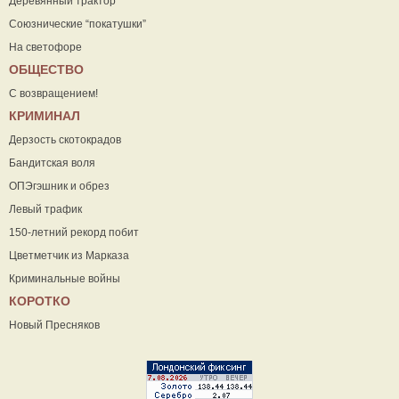
Деревянный трактор
Союзнические “покатушки”
На светофоре
ОБЩЕСТВО
С возвращением!
КРИМИНАЛ
Дерзость скотокрадов
Бандитская воля
ОПЭгэшник и обрез
Левый трафик
150-летний рекорд побит
Цветметчик из Марказа
Криминальные войны
КОРОТКО
Новый Пресняков