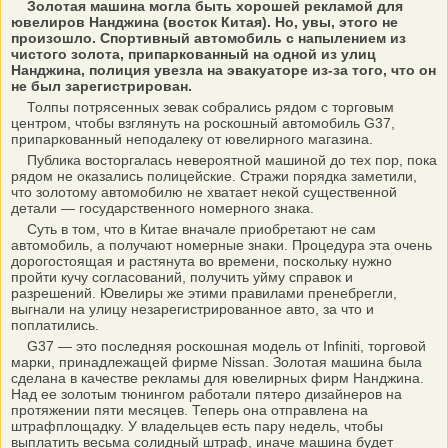
Золотая машина могла быть хорошей рекламой для
ювелиров Нанджина (восток Китая). Но, увы, этого не
произошло. Спортивный автомобиль с напылением из
чистого золота, припаркованный на одной из улиц
Нанджина, полиция увезла на эвакуаторе из-за того, что он
не был зарегистрирован.
Толпы потрясенных зевак собрались рядом с торговым
центром, чтобы взглянуть на роскошный автомобиль G37,
припаркованный неподалеку от ювелирного магазина.
Публика восторгалась невероятной машиной до тех пор, пока
рядом не оказались полицейские. Стражи порядка заметили,
что золотому автомобилю не хватает некой существенной
детали — государственного номерного знака.
Суть в том, что в Китае вначале приобретают не сам
автомобиль, а получают номерные знаки. Процедура эта очень
дорогостоящая и растянута во времени, поскольку нужно
пройти кучу согласований, получить уйму справок и
разрешений. Ювелиры же этими правилами пренебрегли,
выгнали на улицу незарегистрированное авто, за что и
поплатились.
G37 — это последняя роскошная модель от Infiniti, торговой
марки, принадлежащей фирме Nissan. Золотая машина была
сделана в качестве рекламы для ювелирных фирм Нанджина.
Над ее золотым тюнингом работали пятеро дизайнеров на
протяжении пяти месяцев. Теперь она отправлена на
штрафплощадку. У владельцев есть пару недель, чтобы
выплатить весьма солидный штраф, иначе машина будет