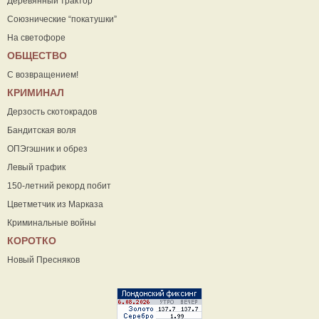
Деревянный трактор
Союзнические “покатушки”
На светофоре
ОБЩЕСТВО
С возвращением!
КРИМИНАЛ
Дерзость скотокрадов
Бандитская воля
ОПЭгэшник и обрез
Левый трафик
150-летний рекорд побит
Цветметчик из Марказа
Криминальные войны
КОРОТКО
Новый Пресняков