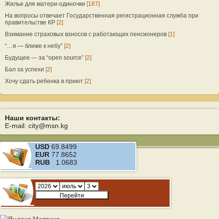
Жилье для матери-одиночки
[187]
На вопросы отвечает Государственная регистрационная служба при
правительстве КР
[2]
Взимание страховых взносов с работающих пенсионеров
[1]
“…я — ближе к небу”
[2]
Будущее — за “open source”
[2]
Бал за успехи
[2]
Хочу сдать ребенка в приют
[2]
Наши контакты:
E-mail: city@msn.kg
USD
69.8499
EUR
77.8652
RUB
1.0683