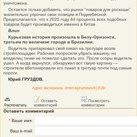
уничтожена.
Остается только добавить, что рынок “товаров для роскоши”
значительно упрочил свои позиции в Поднебесной.
Предполагается, что к 2020 году 44 процента всех подобных
товаров будет производиться именно в Китае.
Влип
Курьезная история произошла в Белу-Оризонти,
третьем по величине городе в Бразилии.
Водитель припарковал свой пикап на тротуаре возле
стройплощадки. Рабочие попросили убрать машину, но
владелец тачки не пожелал сделать это. После ссоры водитель
ушел. А когда вернулся, обнаружил вот такую картину —
строители вбетонировали его пикап в тротуар почти под самые
пороги.
Юрий ГРУЗДОВ.
Адрес материала: //msn.kg/ru/news/41916/
Оставить
Посмотреть
Распечатать
комментарий
комментарии
Оставить комментарий
*
Ваше имя:
Ваш e-mail: