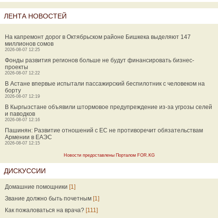
ЛЕНТА НОВОСТЕЙ
На капремонт дорог в Октябрьском районе Бишкека выделяют 147
миллионов сомов
2026-08-07 12:25
Фонды развития регионов больше не будут финансировать бизнес-
проекты
2026-08-07 12:22
В Астане впервые испытали пассажирский беспилотник с человеком на
борту
2026-08-07 12:19
В Кыргызстане объявили штормовое предупреждение из-за угрозы селей
и паводков
2026-08-07 12:16
Пашинян: Развитие отношений с ЕС не противоречит обязательствам
Армении в ЕАЭС
2026-08-07 12:15
Новости предоставлены Порталом FOR.KG
ДИСКУССИИ
Домашние помощники
[1]
Звание должно быть почетным
[1]
Как пожаловаться на врача?
[111]