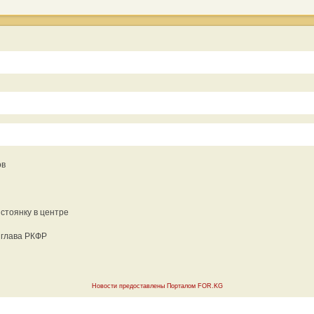
ов
стоянку в центре
 глава РКФР
Новости предоставлены Порталом FOR.KG