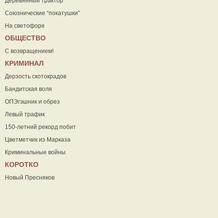
Деревянный трактор
Союзнические “покатушки”
На светофоре
ОБЩЕСТВО
С возвращением!
КРИМИНАЛ
Дерзость скотокрадов
Бандитская воля
ОПЭгэшник и обрез
Левый трафик
150-летний рекорд побит
Цветметчик из Марказа
Криминальные войны
КОРОТКО
Новый Пресняков