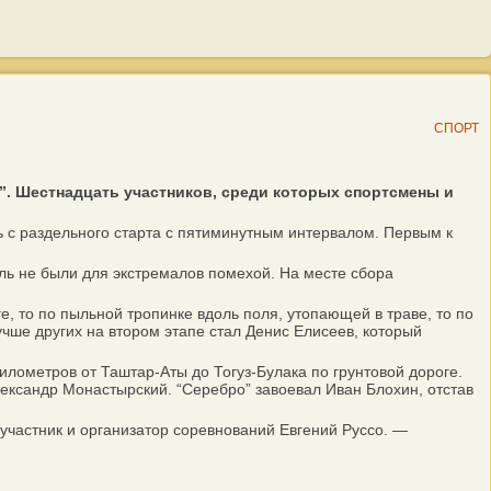
СПОРТ
”. Шестнадцать участников, среди которых спортсмены и
 с раздельного старта с пятиминутным интервалом. Первым к
ль не были для экстремалов помехой. На месте сбора
 то по пыльной тропинке вдоль поля, утопающей в траве, то по
чше других на втором этапе стал Денис Елисеев, который
лометров от Таштар-Аты до Тогуз-Булака по грунтовой дороге.
лександр Монастырский. “Серебро” завоевал Иван Блохин, отстав
участник и организатор соревнований Евгений Руссо. —