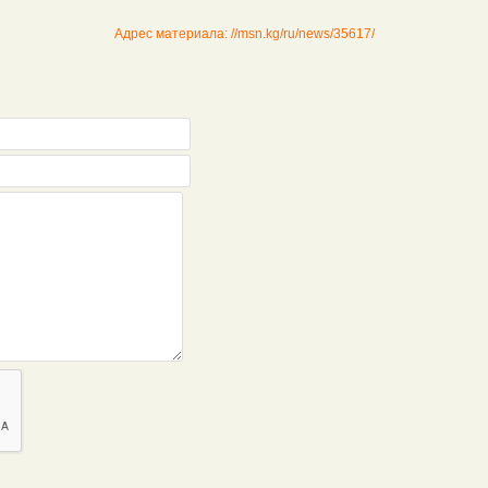
Адрес материала: //msn.kg/ru/news/35617/