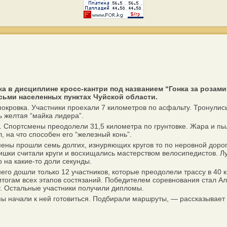
а в дисциплине кросс-кантри под названием “Гонка за розами
ьми населенных пунктах Чуйской области.
кровка. Участники проехали 7 километров по асфальту. Тронулись
ь желтая “майка лидера”.
 Спортсмены преодолели 31,5 километра по грунтовке. Жара и пы
 на что способен его “железный конь”.
 прошли семь долгих, изнуряющих кругов то по неровной дороге,
шки считали круги и восхищались мастерством велосипедистов. Лу
 на какие-то доли секунды.
о дошли только 12 участников, которые преодолели трассу в 40 ки
итогам всех этапов состязаний. Победителем соревнования стал А
у. Остальные участники получили дипломы.
ы начали к ней готовиться. Подбирали маршруты, — рассказывает 