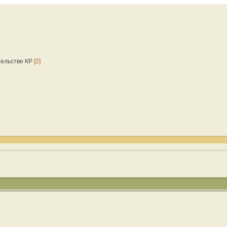
тельстве КР
[2]