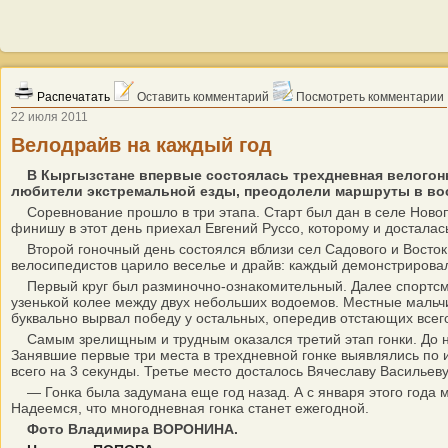
Распечатать
Оставить комментарий
Посмотреть комментарии
22 июля 2011
Велодрайв на каждый год
В Кыргызстане впервые состоялась трехдневная велогонк
любители экстремальной езды, преодолели маршруты в вос
Соревнование прошло в три этапа. Старт был дан в селе Новопо
финишу в этот день приехал Евгений Руссо, которому и досталас
Второй гоночный день состоялся вблизи сел Садового и Восток.
велосипедистов царило веселье и драйв: каждый демонстрировал,
Первый круг был разминочно-ознакомительный. Далее спортсмены
узенькой колее между двух небольших водоемов. Местные мальчи
буквально вырвал победу у остальных, опередив отстающих всего
Самым зрелищным и трудным оказался третий этап гонки. До нег
Занявшие первые три места в трехдневной гонке выявлялись по 
всего на 3 секунды. Третье место досталось Вячеславу Васильев
— Гонка была задумана еще год назад. А с января этого года м
Надеемся, что многодневная гонка станет ежегодной.
Фото Владимира ВОРОНИНА.