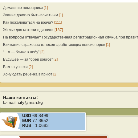
Домашние помощники
[1]
Звание должно быть почетным
[1]
Как пожаловаться на врача?
[111]
Жилье для матери-одиночки
[187]
На вопросы отвечает Государственная регистрационная служба при прави
Взимание страховых взносов с работающих пенсионеров
[1]
“…я — ближе к небу”
[2]
Будущее — за “open source”
[2]
Бал за успехи
[2]
Хочу сдать ребенка в приют
[2]
Наши контакты:
E-mail: city@msn.kg
USD
69.8499
EUR
77.8652
RUB
1.0683